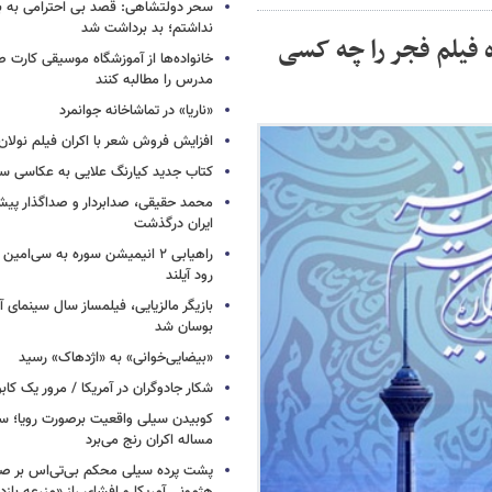
سحر دولتشاهی: قصد بی احترامی به با
نداشتم؛ بد برداشت شد
 فیلم فجر را چه کسی
خانواده‌ها از آموزشگاه موسیقی کارت
مدرس را مطالبه کنند
«ناریا» در تماشاخانه جوانمرد
افزایش فروش شعر با اکران فیلم نولان
کتاب جدید کیارنگ علایی به عکاسی س
محمد حقیقی، صدابردار و صداگذار پ
ایران درگذشت
راهیابی ۲ انیمیشن سوره به سی‌امی
رود آیلند
بازیگر مالزیایی، فیلمساز سال سینمای آ
بوسان شد
«بیضایی‌خوانی» به «اژدهاک» رسید
شکار جادوگران در آمریکا / مرور یک کاب
کوبیدن سیلی واقعیت برصورت رویا؛ سی
مساله اکران رنج می‌برد
پشت پرده سیلی محکم بی‌تی‌اس بر صو