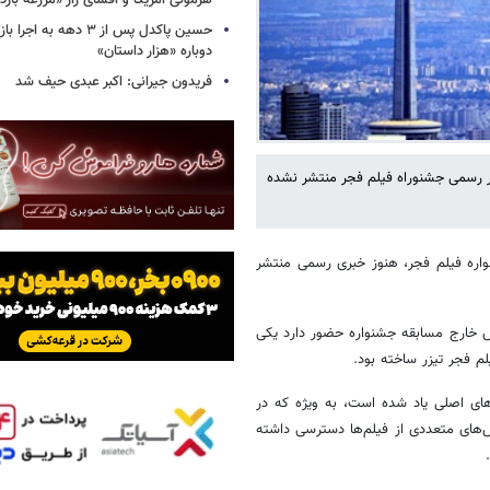
هژمونی آمریکا و افشای راز «مزرعه بازد
حسین پاکدل پس از ۳ دهه به ا
دوباره «هزار داستان»
فریدون جیرانی: اکبر عبدی حیف شد
زر رسمی جشنوراه فیلم فجر منتشر نشده
واره فیلم فجر، هنوز خبری رسمی منتشر
ش خارج مسابقه جشنواره حضور دارد یکی
م فجر تیزر ساخته بود.
‌های اصلی یاد شده است، به ویژه که در
ش‌های متعددی از فیلم‌ها دسترسی داشته