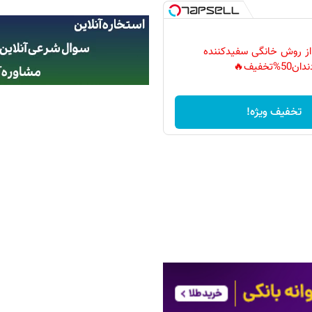
 از روش خانگی سفیدکننده
دان50%تخفیف🔥
تخفیف ویژه!