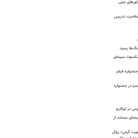
ورهای دینی
 صلاحیت تدریس
نگ‌ها رسید
یشکسوت سینمای
ن جشنواره فیلم
سیا در جشنواره
وس در لوکارنو
نمای مستند از
رت گرمی/ زوال