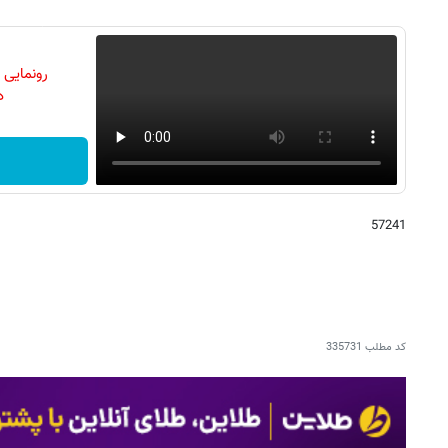
رونمایی
دن
57241
کد مطلب
335731