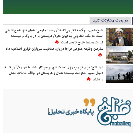
در بحث مشارکت کنید
شیخ‌نشین‌ها چگونه فکر می‌کنند؟/ مسجدجامعی: عمان تنها شیخ‌نشینی
است که نگاه متفاوتی به ایران دارد/ عربستان برادر بزرگ‌تر نیست؛
قدرت مسلط خلیج فارس است
سازمان وظیفه عمومی فراجا درباره معافیت سربازان فراری اطلاعیه داد
ابوالفتح: برای ترامپ مهم نیست تاج بر سر کار باشد یا عمامه/ آمریکا به
دنبال تغییر حکومت نیست/ عمان و عربستان در توقف حملات نقش
داشتند