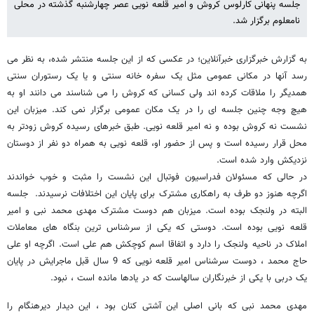
جلسه پنهانی کارلوس کروش و امیر قلعه نویی عصر چهارشنبه گذشته در محلی
نامعلوم برگزار شد.
به گزارش خبرگزاری خبرآنلاین؛ در عکسی که از این جلسه منتشر شده، به نظر می
رسد آنها در مکانی عمومی مثل یک سفره خانه سنتی و یا یک رستوران سنتی
همدیگر را ملاقات کرده اند ولی کسانی که کروش را می شناسند می دانند او به
هیچ وجه چنین جلسه ای را در یک مکان عمومی برگزار نمی کند. میزبان این
نشست نه کروش بوده و نه امیر قلعه نویی. طبق خبرهای رسیده کروش زودتر به
محل قرار رسیده است و پس از حضور او، قلعه نویی به همراه دو نفر از دوستان
نزدیکش وارد شده است.
در حالی که مسئولان فدراسیون فوتبال این نشست را مثبت و خوب خواندند
اگرچه هنوز دو طرف به راهکاری مشترک برای پایان این اختلافات نرسیدند. جلسه
البته در ولنجک بوده است. میزبان هم دوست مشترک مهدی محمد نبی و امیر
قلعه نویی بوده است. دوستی که یکی از سرشناس ترین بنگاه های معاملات
املاک در ناحیه ولنجک را دارد و اتفاقا اسم کوچکش هم علی است. اگرچه او علی
حاج محمد ، دوست سرشناس امیر قلعه نویی که 9 سال قبل ماجرایش در پایان
یک دربی با یکی از خبرنگاران سالهاست که در یادها مانده است ، نبود.
مهدی محمد نبی که بانی اصلی این آشتی کنان بود ، این دیدار دیرهنگام را