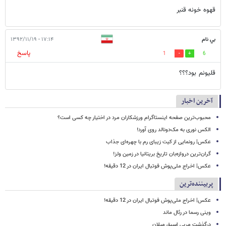
قهوه خونه قنبر
بي نام
۱۷:۱۴ - ۱۳۹۲/۱۱/۱۹
پاسخ
1
6
قليونم بود؟؟؟
آخرین اخبار
محبوب‌ترین صفحه اینستاگرام ورزشکاران مرد در اختیار چه کسی است؟
الکس نوری به مک‌دونالد روی آورد!
عکس| رونمایی از کیت زیبای رم با چهره‌ای جذاب
گران‌ترین دروازه‌بان تاریخ بریتانیا در زمین ولز!
عکس| اخراج ملی‌پوش فوتبال ایران در 12 دقیقه!
پربیننده‌ترین
عکس| اخراج ملی‌پوش فوتبال ایران در 12 دقیقه!
وینی رسما در رئال ماند
درگذشت مربی اسبق میلان