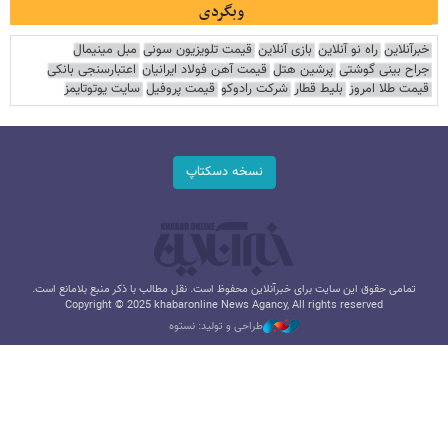
وبگردی
خبرآنلاین
راه نو آنلاین
بازی آنلاین
قیمت تلویزیون سونی
مبل مینیمال
جراح بینی گوشتی
پرشین هتل
قیمت آهن فولاد ایرانیان
اعتبارسنجی بانکی
قیمت طلا امروز
بلیط قطار
شرکت رادوکو
قیمت پروفیل
سایت یوتوتایمز
نسخه دسکتاپ
تمامی حقوق این سایت برای خبرآنلاین محفوظ است. نقل مطالب با ذکر منبع بلامانع است.
Copyright © 2025 khabaronline News Agancy, All rights reserved
طراحی و تولید: نستوه