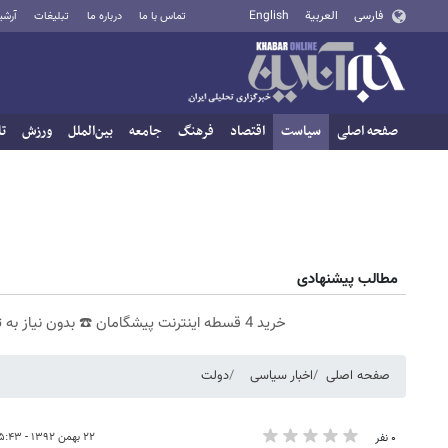
فارسی
العربية
English
تماس با ما
درباره ما
تبلیغات
آرشی
صفحه اصلی
سیاست
اقتصاد
فرهنگ
جامعه
بین‌الملل
ورزش
تا
مطالب پیشنهادی
خرید 4 قسطه اینترنت پیشگامان ☎️ بدون نیاز به تلفن
صفحه اصلی
اخبار سیاسی
دولت
۲۲ بهمن ۱۳۹۲ - ۱۵:۴۳
۰ نفر