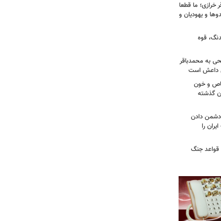
خرازی؛ ما قطعا
وها و یهودیان و
دنگ، قوه
طحی به محمدباقر
ی داعش است
صاص و خون
دن گذشته
ه دشمن دادن
یران را
 قواعد جنگ