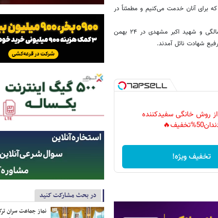
ه برای آنان خدمت می‌کنیم و مطمئناً در
شهید مصطفی مشعوف‌فر در بیست و یکم بهمن ماه سال ۵۷ در سن ۱۷ سالگی و شهید اکبر مشهدی در ۲۴ بهمن
 از روش خانگی سفیدکننده
دان50%تخفیف🔥
تخفیف ویژه!
در بحث مشارکت کنید
نماز جماعت سران ترک