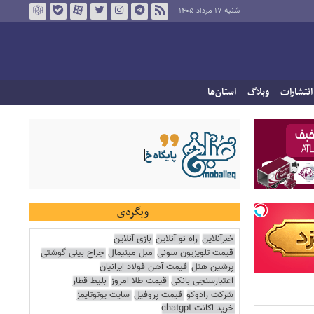
شنبه ۱۷ مرداد ۱۴۰۵
انتشارات
وبلاگ
استان‌ها
وبگردی
خبرآنلاین
راه نو آنلاین
بازی آنلاین
قیمت تلویزیون سونی
مبل مینیمال
جراح بینی گوشتی
پرشین هتل
قیمت آهن فولاد ایرانیان
اعتبارسنجی بانکی
قیمت طلا امروز
بلیط قطار
شرکت رادوکو
قیمت پروفیل
سایت یوتوتایمز
خرید اکانت chatgpt