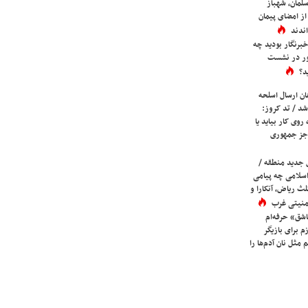
لمان، شهباز
ز امضای پیمان
ندند
برنگار بودید چه
ور در نشست
د؟
ان ارسال اسلحه
شد / تد کروز:
روی کار بیاید یا
جز جمهوری
 جدید منطقه /
اسلامی چه پیامی
لث ریاض، آنکارا و
 امنیتی غرب
شق» حرفه‌ام
م برای بازیگر
 مثل نان آدم‌ها را