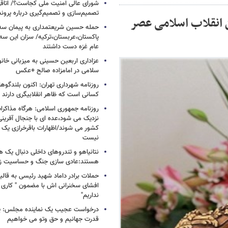
شورای عالی امنیت ملی کجاست؟/ اتاقی
تصمیم‌سازی و تصمیم‌گیری درباره پرو
ن انقلاب اسلامی عصر
حمله حسین شریعتمداری به پیمان سه 
پاکستان،عربستان،ترکیه/ سزان این سه
عام غزه دست داشتند
عزاداری اربعین حسینی به میزبانی خان
سلامی در امامزاده صالح +عکس
روزنامه شهرداری تهران: اکنون بلندگ
کسانی است که ظاهر انقلابیگری دارند
روزنامه جمهوری اسلامی: هرگاه مذاکرا
نزدیک می شود،عده ای با جنجال آفرینی
کشور می شوند/اظهارات باقرخرازی یک ا
نیست
نتانیاهو و تندروهای داخلی دنبال یک
هستند:عادی سازی جنگ و حساسیت زدا
حملات برادر داماد شهید رئیسی به قالیب
افشای سخنرانی اش با مضمون " کاری 
نداریم"
درخواست عجیب یک نماینده مجلس: یک
قدرت جهانیم و حق وتو می خواهیم