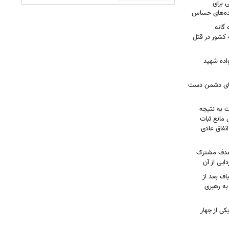
 برای
نده‌های حساس
گانه
 کشور در قتل
واده شهید
وهای دشمن دست
ت به نتیجه
 مانع ثبات
تفاق عادی
 هدف مشترک
یی از آن
اف بعد از
به رهبری
ی از چهار