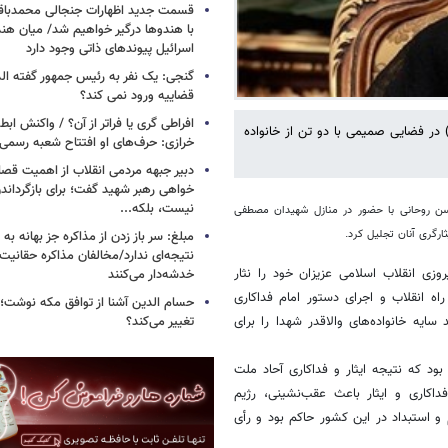
قسمت جدید اظهارات جنجالی محمدباقر 
با هندوها درگیر خواهیم شد/ میان هند
اسرائیل پیوندهای ذاتی وجود دارد
گنجی: یک نفر به رئیس جمهور گفته ال
قضاییه ورود نمی کند؟
افراطی گری یا فراتر از آن؟ / واکنش اب
در فضایی صمیمی با دو تن از خانواده
خرازی: حرف‌های او افتتاح شعبه رسم
دبیر جبهه مردمی انقلاب از اهمیت ق
خواهی رهبر شهید گفت؛ برای بازگردان
نیست، بلکه...
سن روحانی با حضور در منازل شهیدان مصطفی
ارگری آنان تجلیل کرد.
مبلغ: سر باز زدن از مذاکره‌ جز بهانه ب
نتیجه‌ای ندارد/مخالفان مذاکره حقانیت ا
وزی انقلاب اسلامی عزیزان خود را نثار
خدشه‌دار می‌کنند
اه انقلاب و اجرای دستور امام فداکاری
حسام الدین آشنا از توافق مکه نوشت؛
ایه خانواده‌های والاقدر شهدا را برای
تغییر می‌کند؟
بود که نتیجه ایثار و فداکاری آحاد ملت
اکاری و ایثار باعث عقب‌نشینی، رژیم
و استبداد در این کشور حاکم بود و رأی