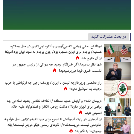
در بحث مشارکت کنید
ابوالفتح: حتی زمانی که می‌گوییم مذاکره نمی‌کنیم، در حال مذاکره
هستیم/ برجام برای ایران معجزه بود/ چون برجام به سود ایران بود آمریکا
از آن خارج شد
شما نظر بدهید/ اگر خبرنگار بودید چه سوالی از رئیس جمهور در
نشست خبری فردا می‌پرسیدید؟
راز دشمنی وزیرخارجه لبنان با ایران / یوسف رجی چه ارتباطی با حزب
نزدیک به اسرائیل دارد؟
«پیمان مکه» و آرایش جدید منطقه / ائتلاف نظامی جدید اسلامی چه
پیامی برای تهران دارد؟ / مثلث ریاض، آنکارا و اسلام‌آباد علیه خلاء
امنیتی غرب
از آب‌بازی در پارک آب‌وآتش تا تجمع برای نیما تکیدو؛«این نسل هرآنچه
حکومتی نیست می‌پسندند»/ الگوهای رسمی دیگر مرجع نیستند/ یقه
نوجوان‌ها را نگیرید!