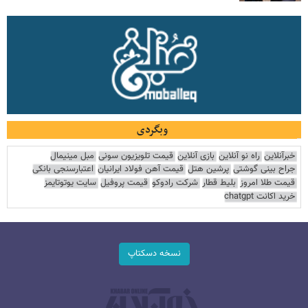
وبگردی
خبرآنلاین
راه نو آنلاین
بازی آنلاین
قیمت تلویزیون سونی
مبل مینیمال
جراح بینی گوشتی
پرشین هتل
قیمت آهن فولاد ایرانیان
اعتبارسنجی بانکی
قیمت طلا امروز
بلیط قطار
شرکت رادوکو
قیمت پروفیل
سایت یوتوتایمز
خرید اکانت chatgpt
نسخه دسکتاپ