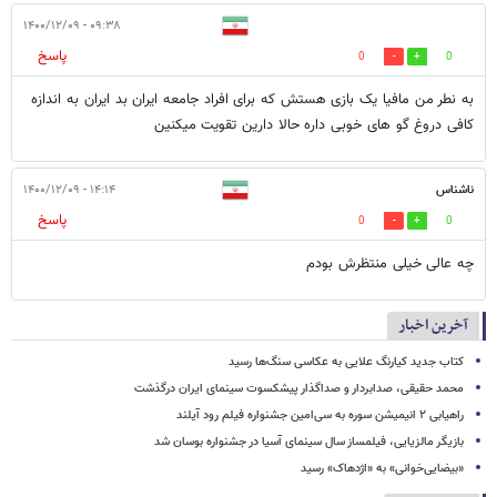
۰۹:۳۸ - ۱۴۰۰/۱۲/۰۹
پاسخ
0
0
به نطر من مافیا یک بازی هستش که برای افراد جامعه ایران بد ایران به اندازه
کافی دروغ گو های خوبی داره حالا دارین تقویت میکنین
ناشناس
۱۴:۱۴ - ۱۴۰۰/۱۲/۰۹
پاسخ
0
0
چه عالی خیلی منتظرش بودم
آخرین اخبار
کتاب جدید کیارنگ علایی به عکاسی سنگ‌ها رسید
محمد حقیقی، صدابردار و صداگذار پیشکسوت سینمای ایران درگذشت
راهیابی ۲ انیمیشن سوره به سی‌امین جشنواره فیلم رود آیلند
بازیگر مالزیایی، فیلمساز سال سینمای آسیا در جشنواره بوسان شد
«بیضایی‌خوانی» به «اژدهاک» رسید