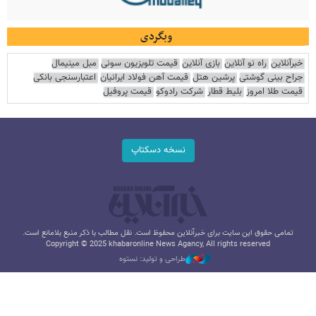
وبگردی
خبرآنلاین
راه نو آنلاین
بازی آنلاین
قیمت تلویزیون سونی
مبل مینیمال
جراح بینی گوشتی
پرشین هتل
قیمت آهن فولاد ایرانیان
اعتبارسنجی بانکی
قیمت طلا امروز
بلیط قطار
شرکت رادوکو
قیمت پروفیل
نسخه دسکتاپ
تمامی حقوق این سایت برای خبرآنلاین محفوظ است. نقل مطالب با ذکر منبع بلامانع است.
Copyright © 2025 khabaronline News Agancy, All rights reserved
طراحی و تولید: نستوه