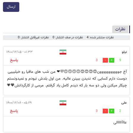
ارسال
نظرات
نظرات منتشر شده: 4
نظرات در صف انتشار: 0
نظرات غیرقابل انتشار: 0
نیلو
۰۱:۳۳ - ۱۴۰۰/۱۲/۰۵
پاسخ
3
9
آخ جووووووووووون😍😍😍😍🙃🙃🙃🙃💜❤ من شب های مافیا رو خیلیییی
دوست دارم کسایی که ندیدن ببینن عالیه. من اول بلدش نبودم و نمیدونستم
چیکار میکنن ولی دو سه بار که دیدم کامل یاد گرفتم. مرسی از کارگردانش💖💗
علی
۰۵:۲۹ - ۱۴۰۰/۱۲/۰۶
پاسخ
3
2
عااآااااالی