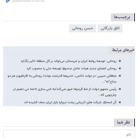
برچسب‌ها
اتاق بازرگانی
حسن روحانی
خبرهای مرتبط
روحانی: توسعه روابط ایران و عربستان می‌تواند بر کل منطقه تاثیر بگذارد
روحانی اعضای جدید هیات عامل صندوق توسعه ملی را منصوب کرد
نجفقلی حبیبی: در دولت خاتمی، تندروها قدرتمند بودند/ روحانی به افراطیون هر دو
جناح"نه"…
رئیس جمهور:دولت از خط قرمزها عبور نمی‌کند/به غنی سازی ادامه می دهیم در
چارچوبی که…
آل اسحاق: شرکت های اتریشی پشت دروازه بازار ایران صف کشیده اند
نظر شما