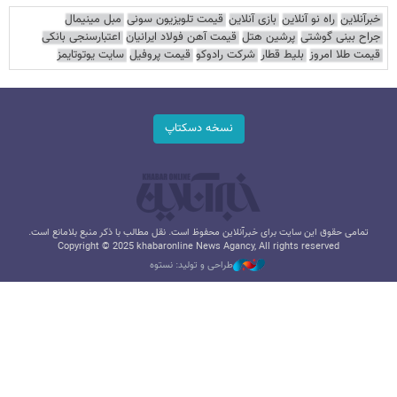
خبرآنلاین
راه نو آنلاین
بازی آنلاین
قیمت تلویزیون سونی
مبل مینیمال
جراح بینی گوشتی
پرشین هتل
قیمت آهن فولاد ایرانیان
اعتبارسنجی بانکی
قیمت طلا امروز
بلیط قطار
شرکت رادوکو
قیمت پروفیل
سایت یوتوتایمز
نسخه دسکتاپ
تمامی حقوق این سایت برای خبرآنلاین محفوظ است. نقل مطالب با ذکر منبع بلامانع است.
Copyright © 2025 khabaronline News Agancy, All rights reserved
طراحی و تولید: نستوه