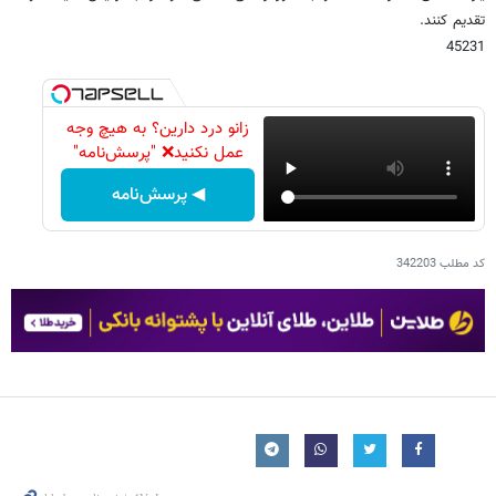
تقدیم کنند.
45231
زانو درد دارین؟ به هیچ وجه
عمل نکنید❌ "پرسش‌نامه"
◀ پرسش‌نامه
کد مطلب
342203