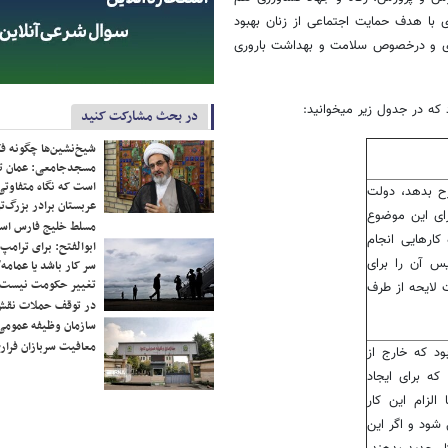
ه همکاری با هدف حمایت اجتماعی از زنان بهبود
روزی و درخصوص سلامت و بهداشت باروری
که در جدول زیر میخوانید:
در بحث مشارکت کنید
شیخ‌نشین‌ها چگونه فک
مسجدجامعی: عمان تن
است که نگاه متفاوتی 
رح بدهد، دولت
عربستان برادر بزرگ‌
رای این موضوع
مسلط خلیج فارس ا
کارهایی انجام
ابوالفتح: برای ترامپ
س آن را برای
سر کار باشد یا عمامه/
تغییر حکومت نیست/ 
 لایحه از طرف
در توقف حملات نقش
سازمان وظیفه عمومی 
معافیت سربازان فراری
م گرفت لغو 10 بخشنامه بود که خارج از
که برای ایجاد
لزام این کار
شود و اگر این