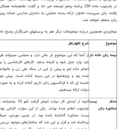
در چارچوب ماده 230 برنامه پنجم توسعه خبر داد و گفت: تفاهمنام
یافته، زنان سرپرست خانوار، ارائه بسته حمایتی به دختران مدارس شبانه 
زنان منعقد خواهد شد.
مولاوردی همچنین درباره موضوعات دیگر هم به پرسشهای خبرنگاران پاسخ داد 
موضوع
شرح اظهارنظر
بیمه زنان خانه دار
از آنجا که این موضوع بار مالی دارد و مجلس نمیتواند ط
باید وارد عمل شود و لایحه بدهد. کارهای کارشناسی را ب
انجام داده ایم و پیش از این در ستاد ملی زن و خانواده 
شده بود و پژوهشها در این زمینه آماده است. پیش نوی
جلسه ای که با فراکسیون زنان داریم آماده کرده و به صورت
دولت ارائه میدهیم.
حذف پست
آنچه از ابتدای کار دولت انجا
مشاوره زنان
چارچوب اعلام شده بودند. یکی از این موارد، الزامی بود 
پست مشاوره گذاشته شده بود. در چنین موردی، صرفا ا
برداشته شد و قرار بر این شد که ساختارهای موجود بررسی 