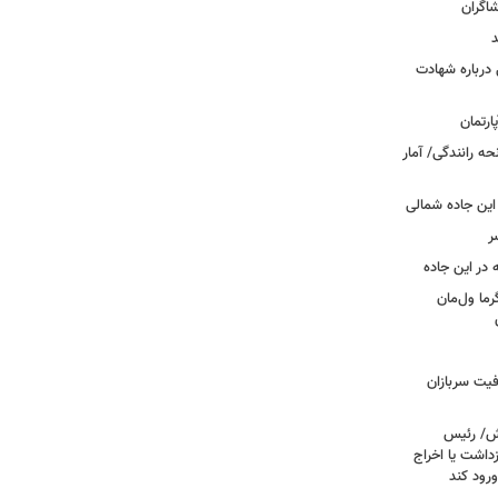
شاگران
د
درباره شهادت
ه رانندگی/ آمار
این جاده شمالی
ر
ما ول‌مان
فیت سربازان
خش/ رئیس
داشت یا اخراج
رود کند