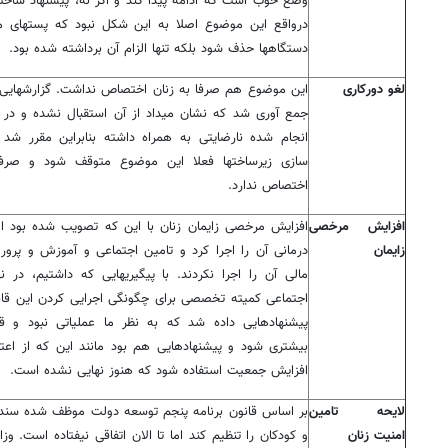
وضع خوب است که ادامه پیدا کند و اگر نه، پیشنهاد ساختا
درواقع این موضوع اصلا به این شکل نبود که پستهای مش
دستگاهها حذف شود بلکه تنها الزام آن برداشته شده بود.
لغو دورکاری
این موضوع هم صرفا به زنان اختصاص نداشت. گزارشهایی د
جمع آوری شد که نشان میداد از آن استقبال نشده و در 
انجام شده نارضایتی به همراه داشته بنابراین مقرر شد 
سازی زیرساختها فعلا این موضوع متوقف شود و صرفا
اختصاص ندارد.
افزایش مرخصی
افزایش مرخصی زایمان زنان با این که تصویب شده بود ا
زایمان
درمانی آن را اجرا کرد و تامین اجتماعی و آموزش و پرور
مالی آن را اجرا نکردند. با پیگیریهایی که داشتیم، در 
اجتماعی کمیته تخصصی برای چگونگی اجرایی کردن این قان
پیشنهادهایی داده شد که به نظر ما عملیاتی نبود و ق
بیشتری شود و پیشنهادهایی هم بود مانند این که از اعتب
افزایش جمعیت استفاده شود که هنوز نهایی نشده است.
لایحه تامین
بر اساس قانون برنامه پنجم توسعه دولت موظف شده سند 
امنیت زنان
و کودکان را تنظیم کند اما تا الان اتفاقی نیفتاده است. 