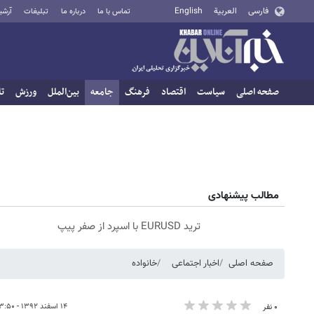
فارسی
العربية
English
تماس با ما
درباره ما
تبلیغات
آرشی
صفحه اصلی
سیاست
اقتصاد
فرهنگ
جامعه
بین‌الملل
ورزش
تا
مطالب پیشنهادی
ترید EURUSD با اسپرد از صفر پیپ
صفحه اصلی
اخبار اجتماعی
خانواده
۱۴ اسفند ۱۳۹۲ - ۰۳:۵۰
۰ نفر