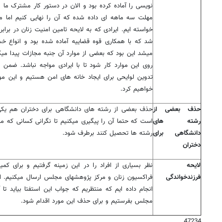
نویسی را آماده کرده بود و الان در دستور کار مشترک ما و آ
مهلت سه ماهه ای داده شده که آن را نهایی کنیم اما م
خواسته ایم. ایرادی که به لایحه تامین امنیت زنان در برا
شد که با همکاری قوه قضاییه آماده شده بود و انواع خش
میشد این بود که بعضی از موارد آن جنبه مجازات پیدا میک
روی این موارد کار شود تا با ایرادی مواجه نباشد. ضمن 
تدوین لوایحی برای ایجاد خانه های امن هستیم و این م
خواهیم کرد.
حذف بعضی از
حذف بعضی از رشته های دانشگاهی برای دختران هم یکی
رشته های
است که حتما آن را پیگیری میکنیم تا نگرانی کسانی که می
دانشگاهی برای
رشته ها تحصیل کنند برطرف شود.
دختران
لایحه
نظر بسیاری از افراد را در این زمینه گرفتیم و برای کم
فرزندخواندگی
فراکسیون زنان و مرکز پژوهشهای مجلس ارسال میکنیم. ا
انجام داده ایم که منتظریم که جواب این استفتا بیاید تا آ
مجلس بفرستیم و برای حذف این مورد اقدام شود.
47234