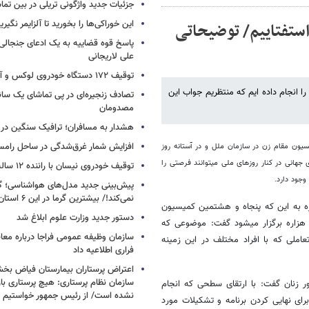
جزئیات جدید واژگونی تریلی در بین تما
این خوراکی‌ها را بخورید تا آلزایمر نگیری
استفتاییم/ توضیحاتی
پاسخ قوه قضاییه به یک ادعای جنجالی 
علی لاریجانی
توقیف ۱۷۲ دستگاه خودروی لوکس و آپارتمان
ا انجام داده ایم که منتظریم جواب این
تصادف زنجیره‌ای در پی تماشای یک سانح
مصدومان
هشدار به مسافران؛ ترافیک سنگین در 
افزایش شمار غرق‌شدگی در ساحل رامس
ن مقام زن در سازمان ملل و در آستانه روز
 جهانی در کنار روزهای ملی میتوانند فرصتی را
توقیف خودروی نیسان با راننده ۱۲ ساله در این جاده
وجود دارد.
پیش‌بینی جدید مدل‌های هواشناسی؛ گر
نمی‌کند!/ بیشترین گرما در این ۶ استان
ره به این که پنجاه و هشتمین کمیسیون
دستور جدید وزارت علوم ابلاغ شد
 هزاره برگزار میشود گفت: موضوعی که
سازمان وظیفه عمومی فراجا درباره معا
املی که با افراد مختلف در این زمینه
فراری اطلاعیه داد
اعتراض پرستاران بیمارستان فیاض ب
سازمان نظام پرستاری: هیچ پرستاری باز
 زنان گفت: با ارتقای سطحی که انجام
نشده است/ از رئیس جمهور خواستیم و
برای نهایی کردن برنامه و تشکیلات مورد