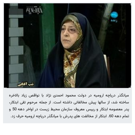
میانگذر دریاچه ارومیه در دولت محمود احمدی نژاد با نواقص زیاد بالاخره
ساخته شد، از سالها پیش مخالفانی داشته است. از جمله مرحوم تقی ابتکار،
پدر معصومه ابتکار و رییس معروف سازمان محیط زیست در اواخر دهه 50 و
تمام دهه 60. ابتکار از مخالفت های پدرش با میانگذر دریاچه ارومیه حرف زد.