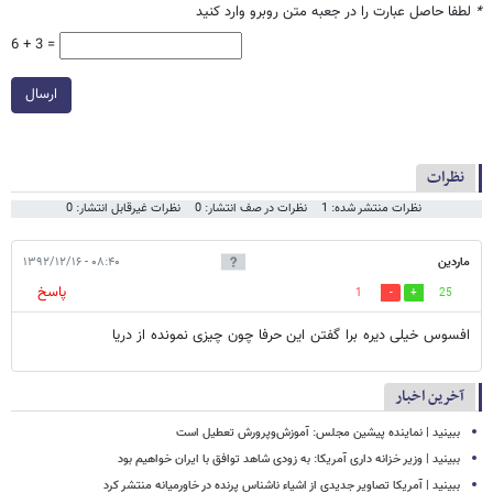
*
لطفا حاصل عبارت را در جعبه متن روبرو وارد کنید
6 + 3 =
ارسال
نظرات
نظرات منتشر شده: 1
نظرات در صف انتشار: 0
نظرات غیرقابل انتشار: 0
ماردین
۰۸:۴۰ - ۱۳۹۲/۱۲/۱۶
پاسخ
1
25
افسوس خیلی دیره برا گفتن این حرفا چون چیزی نمونده از دریا
آخرین اخبار
ببینید | نماینده پیشین مجلس: آموزش‌وپرورش تعطیل است
ببینید | وزیر خزانه داری آمریکا: به زودی شاهد توافق با ایران خواهیم بود
ببینید | آمریکا تصاویر جدیدی از اشیاء ناشناس پرنده در خاورمیانه منتشر کرد