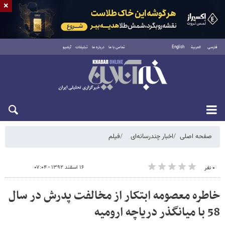
×
فارسی
العربية
English
تماس با ما
درباره ما
تبلیغات
آرشیو
جمعه ۱۶ مرداد ۱۴۰۵
صفحه اصلی
اخبار چندرسانه‌ای
فیلم
۱۶ اسفند ۱۳۹۲ - ۰۷:۰۴
۰ نفر
خاطره معصومه ابتکار از مخالفت پدرش در سال
58 با میانگذر دریاچه ارومیه