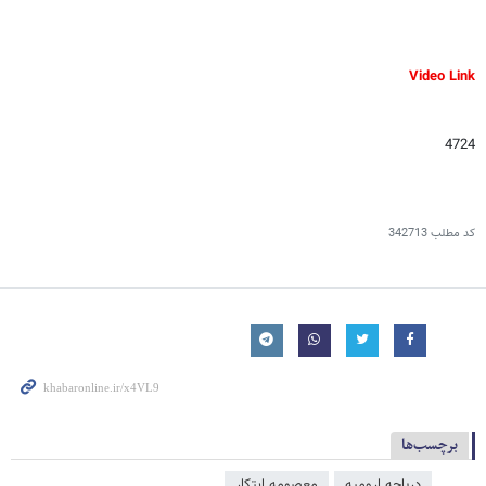
Video Link
4724
کد مطلب
342713
برچسب‌ها
دریاچه ارومیه
معصومه ابتکار