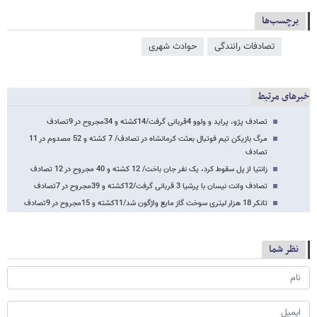
برچسب‌ها
تصادفات رانندگی
حوادث شهری
خبرهای مرتبط
تصادف پژو، پراید و ولوو 4قربانی گرفت/14کشته و 34مجروح در 9تصادف
مرگ بازیکن تیم فوتبال بعثت کرمانشاه در تصادف/ 7 کشته و 52 مصدوم در 11
تصادف
زانتیا از پل سقوط کرد، یک نفر جان باخت/ 12 کشته و 40 مجروح در 12 تصادف
تصادف وانت نیسان با پرشیا 3 قربانی گرفت/12کشته و 39مجروح در 7تصادف
تانکر 18 هزار لیتری سوخت گاز مایع واژگون شد/11کشته و 15مجروح در 9تصادف
نظر شما