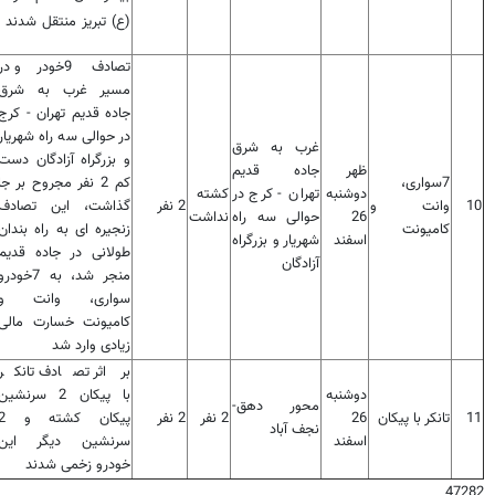
(ع) تبریز منتقل شدند
تصادف 9خودرو در
مسیر غرب به شرق
جاده قدیم تهران - کرج
در حوالی سه راه شهریار
غرب به شرق
و بزرگراه آزادگان دست
ظهر
جاده قدیم
7سواری،
کم 2 نفر مجروح بر جا
دوشنبه
تهران - کرج در
کشته
10
وانت و
2 نفر
گذاشت، این تصادف
26
حوالی سه راه
نداشت
کامیونت
زنجیره ای به راه بندان
اسفند
شهریار و بزرگراه
طولانی در جاده قدیم
آزادگان
منجر شد، به 7خودر
سواری، وانت و
کامیونت خسارت مالی
زیادی وارد شد
بر اثر تصادف تانکر
دوشنبه
با پیکان 2 سرنشین
محور دهق-
11
تانکر با پیکان
26
2 نفر
2 نفر
پیکان کشته
نجف آباد
اسفند
سرنشین دیگر این
خودرو زخمی شدند
47282