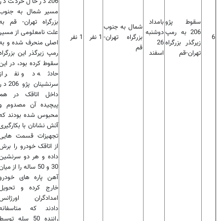
206 در حال حرکت در
مسیر شمال به جنوب
سقوط پژو
بامداد
بزرگراه تهران- قم به
شمال به جنوب
206 به رمپ
دوشنبه
علت نامعلومی از مسیر
6
بزرگراه تهران-
1 نفر
1 نفر
زیرگذر بزرگراه
26
اصلی منحرف شده و به
قم
تهران-قم
اسفند
رمپ زیرگذر این بزرگراه
سقوط کرده بود، در این
حادثه دو نفر از
سرنشینان پژو 206 
داخل اتاقک در هم
پیچیده آن مصدوم و
محبوس شده بودند که
آتش نشانان با بکارگیری
تجهیزات قسمت هایی
از اتاقک خودرو را برش
داده و هر دو سرنشین
30 و 50 ساله را از میان
آهن پاره های خودرو
خارج کرده و تحویل
امدادگران اورژانس
دادند که متاسفانه
راننده 50 سله توسط