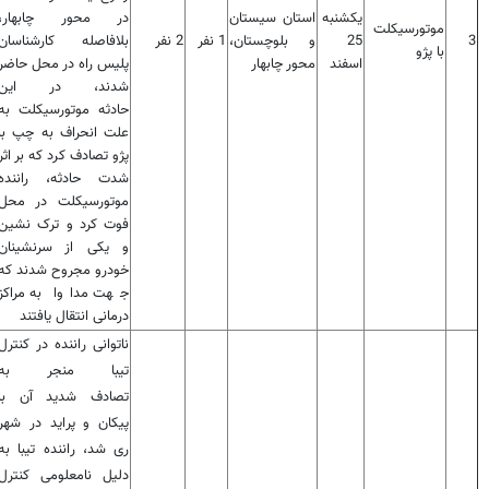
یکشنبه
استان سیستان
در محور چابهار،
موتورسیکلت
3
25
و بلوچستان،
1 نفر
2 نفر
بلافاصله کارشناسان
با پژو
اسفند
محور چابهار
پلیس راه در محل حاضر
شدند، در این
حادثه موتورسیکلت به
علت انحراف به چپ با
پژو تصادف کرد که بر اثر
شدت حادثه، راننده
موتورسیکلت در محل
فوت کرد و ترک نشین
و یکی از سرنشینان
خودرو مجروح شدند که
جهت مداوا به مراکز
درمانی انتقال یافتند
ناتوانی راننده در کنترل
تیبا منجر به
تصادف شدید آن با
پیکان و پراید در شهر
ری شد، راننده تیبا به
دلیل نامعلومی کنترل