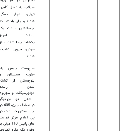
دخترش در اثر ورود
سیلاب به داخل کابین
تریلی، دچار خفگی
شدند و جان باختند که
اجسادشان ساعت یک
بامداد امروز
یکشنبه پیدا شده و از
خودرو بیرون کشیده
شدند
سرپرست پلیس راه
جنوب سیستان و
بلوچستان از کشته
شدن راننده
موتورسیکلت و مجروح
شدن دو تن دیگر
در تصادف با پژو 405 
این استان خبر داد، در
پی اعلام مرکز فوریت
های پلیس 110 مبنی بر
وقوع یک فقره تصادف