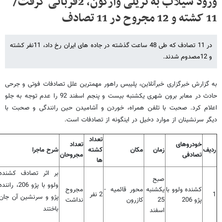
ورود سیلاب به تریلی واژگون، 2قربانی گرفت/
11 کشته و 12 مجروح در 11 تصادف
در 11 تصادف که طی 48 ساعت گذشته در جاده های ایران رخ داد، 11نفر کشته
و 12مصدوم شدند.
به گزارش خبرگزاری خبرآنلاین، پلیبس راهور مهمترین علل تصادفات فوتی و جرحی
حادث در معابر برون شهری یکشنبه بیست و پنجم اسفند 92 را عدم توجه به جلو
اعلام کرد. صحبت با تلفن همراه، خوردن و آشامیدن حین رانندگی و صحبت با
دیگر سرنشینان از موارد دخیل در اینگونه از تصادفات است.
تعداد
خودروهای
تعداد
ردیف
زمان
مکان
کشته
شرح ماجرا
تصادفی
مجروحان
ها
بر اثر تصادف کشنده
صبح
ولوو با پژو 206، رانند
کشنده ولوو با
یکشنبه
محور قائمیه -
مجروح
1
2 نفر
پژو و سرنشین آن جان
پژو 206
25
کازرون
نداشت
باختند
اسفند