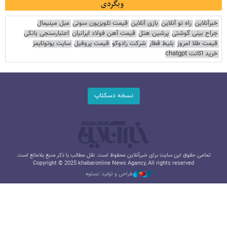
وبگردی
خبرآنلاین
راه نو آنلاین
بازی آنلاین
قیمت تلویزیون سونی
مبل مینیمال
جراح بینی گوشتی
پرشین هتل
قیمت آهن فولاد ایرانیان
اعتبارسنجی بانکی
قیمت طلا امروز
بلیط قطار
شرکت رادوکو
قیمت پروفیل
سایت یوتوتایمز
خرید اکانت chatgpt
نسخه دسکتاپ
تمامی حقوق این سایت برای خبرآنلاین محفوظ است. نقل مطالب با ذکر منبع بلامانع است.
Copyright © 2025 khabaronline News Agancy, All rights reserved
طراحی و تولید: نستوه