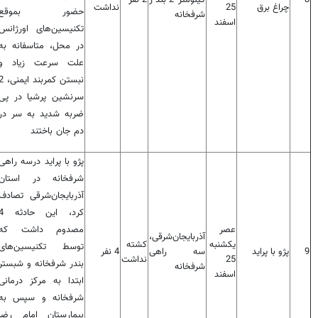
8
کیلومتر 2 بندر
2 نفر
چراغ برق
25
نداشت
حضور بموقع
شرفخانه
اسفند
تکنیسین‌های اورژانس
در محل، متاسفانه به
علت سرعت زیاد و
نبستن کمربند ای
سرنشین پرشیا در پی
ضربه شدید به سر در
دم جان باختند
پژو با پراید درسه راهی
شرفخانه در استان
آذربایجان‌شرقی تصادف
کرد، این حاد
عصر
مصدوم داشت که
آذربایجان‌شرقی،
یکشنبه
کشته
توسط تکنیسین‌های
9
پژو با پراید
سه راهی
4 نفر
25
نداشت
بندر شرفخانه و شبستر
شرفخانه
اسفند
ابتدا به مرکز درمانی
شرفخانه و سپس به
بیمارستان امام رضا