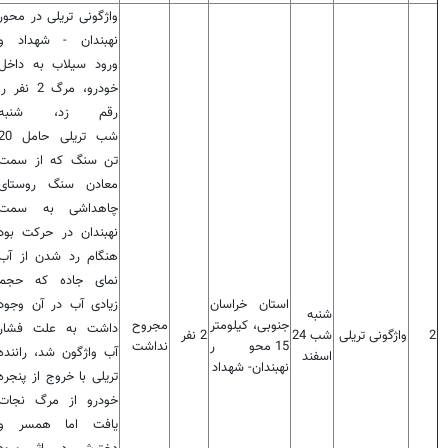
واژگونی تریلی در محور
نهبندان - شهداد و
ورود سیلاب به داخل
خودرو، مرگ 2 نفر را
رقم زد، شنبه
شب تریلی حامل 
تن سنگ که از سمت
معادن سنگ روستای
چاهداشی به سمت
نهبندان در حرکت بود
هنگام رد شدن از آب
نمای جاده که حجم
استان خراسان
زیادی آب در آن وجود
شنبه
جنوبی، کیلومتر
مجروح
داشت به علت فشار
2
واژگونی تریلی
شب 24
2 نفر
15 محور
نداشت
آب واژگون شد، راننده
اسفند
نهبندان- شهداد
تریلی با خروج از پنجره
خودرو از مرگ نجات
یافت اما همسر و