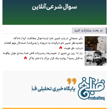
در بحث مشارکت کنید
رأی جنجالی درباره تغییر نام؛ ثبت‌احوال مخالفت کرد/ دادگاه
تجدیدنظر تغییر نام «رقیه» به «رویا» را پذیرفت/ استدلال مهم قضات
درباره حق هویت
راز ۱۵ روز بی‌خبری از حمیدرضا رجب‌زاده فاش شد/ مداح جوان چگونه
به قتل رسید؟ روایت یک قرار مرگ با دختر بلاگر