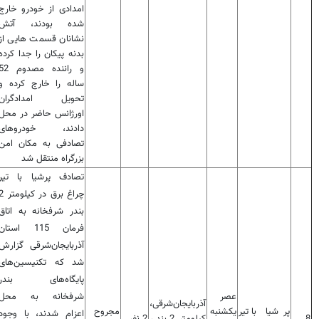
امدادی از خودرو خارج
شده بودند، آتش
نشانان قسمت هایی از
بدنه پیکان را جدا کرده
و راننده مصدوم 
ساله را خارج کرده و
تحویل امدادگران
اورژانس حاضر در محل
دادند، خودروهای
تصادفی به مکان امن
بزرگراه منتقل شد
تصادف پرشیا با تیر
چراغ برق در کیل
بندر شرفخانه به اتاق
فرمان 115 استان
آذربایجان‌شرقی گزارش
شد که تکنیسین‌های
پایگاه‌های بندر
عصر
شرفخانه به محل
آذربایجان‌شرقی،
پرشیا با تیر
یکشنبه
مجروح
اعزام شدند، با وجود