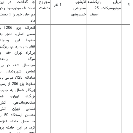
تریلی با
یکشنبه
آذرشهر،
مجروح
جا گذاشت، در این
5
1 نفر
موتورسیکلت
25
سه‌راهی
نداشت
تصادف موتورسوار در
اسفند
خسروشهر
دم جان خود را از دست
داد
انحراف پژو 206 ا
مسیر اصلی، منجر به
سقوط این وسیله
نقلیه به رمپ زیرگذر
بزرگراه تهران -قم، و
مرگ راننده
میانسال شد، در پی
تماس شهروندان با
سامانه 125، مبنی بر
سقوط پژو 206 از رمپ
زیرگذر شمال به جنوب
بزرگراه تهران- قم
ستادفرماندهی آتش
نشانی تهران آتش
نشانان ایستگاه 50 
به محل حادثه اعزام
کرد، در این حادثه پژو