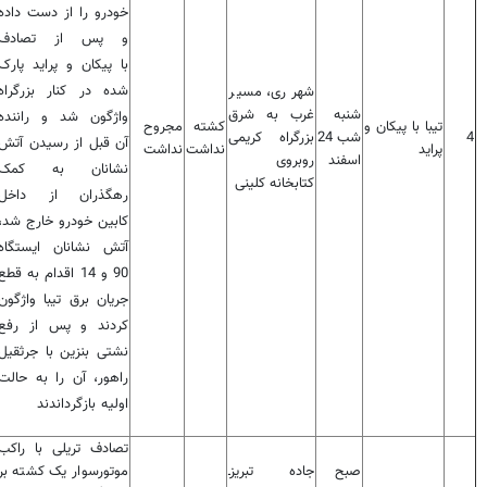
خودرو را از دست داده
و پس از تصادف
با پیکان و پراید پارک
شده در کنار بزرگراه
شهر ری، مسیر
شنبه
غرب به شرق
واژگون شد و راننده
تیبا با پیکان و
کشته
مجروح
4
شب 24
بزرگراه کریمی
آن قبل از رسیدن آتش
پراید
نداشت
نداشت
اسفند
روبروی
نشانان به کمک
کتابخانه کلینی
رهگذران از داخل
کابین خودرو خارج شد،
آتش نشانان ایستگاه
90 و 14 اقدام به قطع
جریان برق تیبا واژگون
کردند و پس از رفع
نشتی بنزین با جرثقیل
راهور، آن را به حالت
اولیه بازگرداندند
تصادف تریلی با راکب
صبح
جاده تبریز‌ـ
موتورسوار یک کشته بر