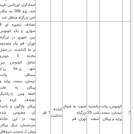
امدادگران اورژانس تایید
شد، پژو 206 به مکان
امن بزرگراه منتقل شد
تصادف زنجیره 
سواری و یک اتوبوس
بین شهری در بزرگراه
تهران- قم یک مصدوم
بر جا گذاشت، در محل
حادثه 5 خودرو
شامل اتوبوس بین
شهری خالی از
مسافر، وانت
نیسان، سمند، پراید و
پیکان به علت
نامعلومی با یکدیگر
تصادف کرده و
اتوبوس، وانت
یکشنبه
جنوب به شمال
پیکان واژگون و راننده
کشته
7
نیسان، سمند،
شب 25
بزرگراه
1 نفر
آن محبوس شده
نداشت
پراید و پیکان
اسفند
تهران- قم
بود، در این حادثه
سرنشینان دیگر پیکان
پیش از رسیدن نیروهای