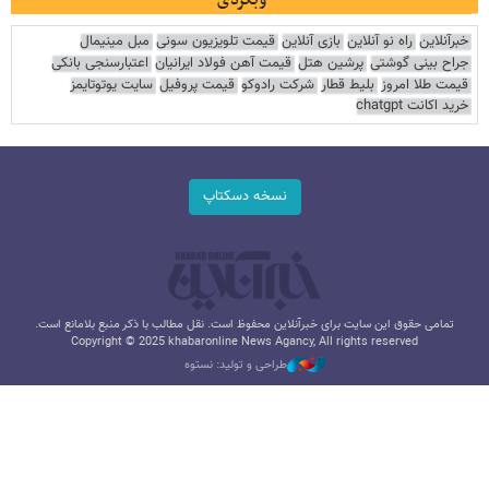
خبرآنلاین
راه نو آنلاین
بازی آنلاین
قیمت تلویزیون سونی
مبل مینیمال
جراح بینی گوشتی
پرشین هتل
قیمت آهن فولاد ایرانیان
اعتبارسنجی بانکی
قیمت طلا امروز
بلیط قطار
شرکت رادوکو
قیمت پروفیل
سایت یوتوتایمز
خرید اکانت chatgpt
نسخه دسکتاپ
تمامی حقوق این سایت برای خبرآنلاین محفوظ است. نقل مطالب با ذکر منبع بلامانع است.
Copyright © 2025 khabaronline News Agancy, All rights reserved
طراحی و تولید: نستوه