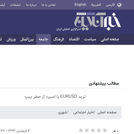
فارسی
العربية
English
تماس با ما
درباره ما
تبلیغات
آرشی
صفحه اصلی
سیاست
اقتصاد
فرهنگ
جامعه
بین‌الملل
ورزش
تا
مطالب پیشنهادی
ترید EURUSD با اسپرد از صفر پیپ
صفحه اصلی
اخبار اجتماعی
شهری
۳ فروردین ۱۳۹۳ - ۰۹:۳۷
۰ نفر