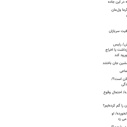
ما ول‌مان
فیت سربازان
خش/ رئیس
داشت یا اخراج
رود کند
ماعی
کن است؟/
دگی
ه/ احتمال وقوع
ن را گم کرده‌ایم؟
خورده/ او
می زد