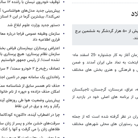
توقیف خودروی نیسان با راننده ۱۲ ساله در این جاده
پیش‌بینی جدید مدل‌های هواشناسی؛ گر
نمی‌کند!/ بیشترین گرما در این ۶ استان
دستور جدید وزارت علوم ابلاغ شد
تنها از زمان آغاز به کار جشنواره نوروزی برج میلاد تهران تا دوم فروردین ۹۳ بیش از ۵۰ هزار گردشگر به ششمین برج
سازمان وظیفه عمومی فراجا درباره معا
ند.
فراری اطلاعیه داد
اعتراض پرستاران بیمارستان فیاض ب
سازمان نظام پرستاری: هیچ پرستاری باز
به گزارش خبرگزاری خبرآنلاین و به نقل از روابط عمومی برج میلاد تهران، از زمان آغاز به کار جشنواره -25 اسفند ماه-
نشده است/ از رئیس جمهور خواستیم و
ردشگران نوروزی پایتخت به نماد ملی ایران آمدند و ضمن
تصادف رخ‌به‌رخ ۲ خودرو سمند/ ۴ سرنشین جان باختند
رزشی و فرهنگی و هنری بخش های مختلف
راه‌اندازی یک سامانه مهم در تامین اجت
حذف نام همسر سابق از شناسنامه مم
، عراق، عربستان، گرجستان، تاجیکستان
امکان حذف «زاده» و «پور» از نام خانوا
ی از برنامه های اصلی خود در بازدید از
پیش‌بینی وضعیت هوا طی روزهای آیند
رگبار و رعد و برق در این نقاط
چرا در اضطرابِ آینده، «اکنونِ» کودکانما
ران در نظر گرفته شده است که از جمله
سرقت‌های خشن مادر و پسر از زنان سال
لی، رستوران های محلی شهرهای مختلف
طلاهای زنان را می گرفت و آنها را کتک 