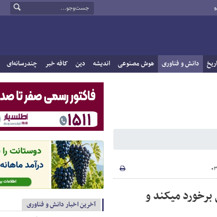
و
ریخ
دانش و فناوری
هوش مصنوعی
اندیشه
دین
کافه خبر
چندرسانه‌ای
تسلا مدل S با سرعت 175km/h به مانع بتونی برخورد می‎کند و
آخرین اخبار دانش و فناوری