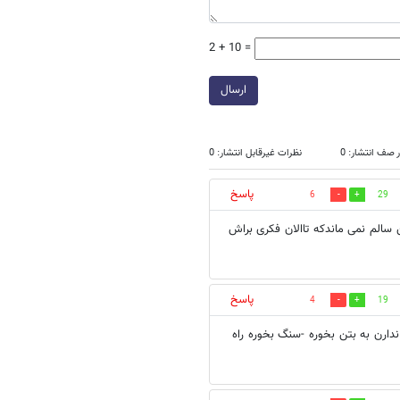
2 + 10 =
ارسال
 صف انتشار: 0
نظرات غیرقابل انتشار: 0
پاسخ
6
29
سالم نمی ماندکه تاالان فکری براش
پاسخ
4
19
دارن به بتن بخوره -سنگ بخوره راه