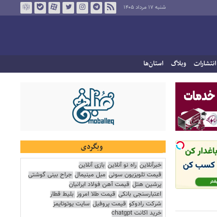
شنبه ۱۷ مرداد ۱۴۰۵
انتشارات
وبلاگ
استان‌ها
وبگردی
خبرآنلاین
راه نو آنلاین
بازی آنلاین
قیمت تلویزیون سونی
مبل مینیمال
جراح بینی گوشتی
پرشین هتل
قیمت آهن فولاد ایرانیان
اعتبارسنجی بانکی
قیمت طلا امروز
بلیط قطار
شرکت رادوکو
قیمت پروفیل
سایت یوتوتایمز
خرید اکانت chatgpt