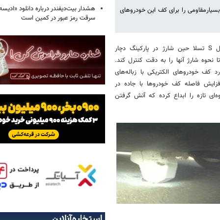
هشدار بیت‌دیفندر درباره دانلود «ادیسه»
این خودروساز لایه بسیارمقاومی را برای کف این خودروهای
سرقت رمز عبور در کمین است
سال گذشته هنگامی که یکی از خودروهای الکتریکی مدل S تسلا حین شارژ در پارکینگ دچار
ا نحوه شارژ آنها را به دقت کنترل کند.
ز به دلیل برخورد کف خودروهای الکتریکی با زباله‌های
و افزایش فاصله کف خودروها با جاده در
ای تازه را ابداع کرده که آتش گرفتن