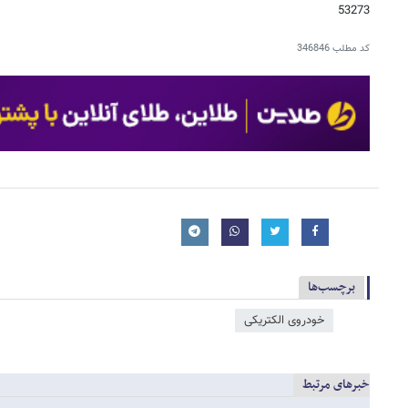
53273
کد مطلب
346846
برچسب‌ها
خودروی الکتریکی
خبرهای مرتبط