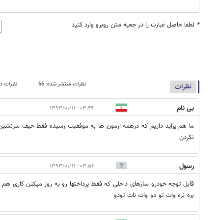
*
لطفا حاصل عبارت را در جعبه متن روبرو وارد کنید
نظرات منتشر شده: 66
نظرات در
نظرات
بی نام
۰۳:۴۹ - ۱۳۹۳/۰۱/۱۱
ما هم پراید داریم که درهمه ازمون ها به موفقیت رسیده فقط حیف سرنشین 
نکردن
رسول
۰۳:۵۶ - ۱۳۹۳/۰۱/۱۱
قابل توجه خودرو سازهای داخلی که فقط پرداختها رو به روز میکنن کاری هم ن
بره نره وات تو دو وات نات تودو