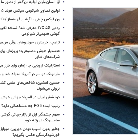
آیا انسان‌تباران اولیه بزرگ‌تر از تصور ما
اولین تصاویر شیائومی میکس فولد ۵ منتشر شد
ون لوکس چینی با آپشن قهوه‌ساز /ع
ردمی ۱۷C ۵G معرفی شد/ نسخه تغ
گوشی قدیمی‌تر شیائومی
ترامپ: خریداران خودروهای برقی مریض و
«دستیار هوش مصنوعی»؛ پروژه‌ای برا
شرکت‌های فناور
استارلینک اروپایی چه زمان وارد بازار م
مارمولک دو سر در آمریکا متولد شد و ز
حسین افشین: شاخص‌های علمی کشور 
نزولی می‌شوند
درخشش ایران در المپیاد جهانی هوش
رقیب آینده F-35 چه مشخصاتی دارد؟
سهم چشمگیر اپل از بازار جهانی گوشی‌ه
سامسونگ در رتبه دوم
چطور بدون آسیب دیدن دوربین موبایل 
خورشیدگرفتگی عکس بگیریم؟