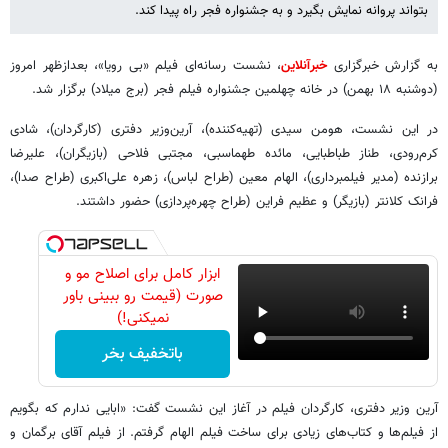
بتواند پروانه نمایش بگیرد و به جشنواره فجر راه پیدا کند.
به گزارش خبرگزاری
خبرآنلاین
، نشست رسانه‌ای فیلم «بی رویا»، بعدازظهر امروز
(دوشنبه ۱۸ بهمن) در خانه چهلمین جشنواره فیلم فجر (برج میلاد) برگزار شد.
در این نشست، هومن سیدی (تهیه‌کننده)، آرین‌وزیر دفتری (کارگردان)، شادی
کرم‌رودی، طناز طباطبایی، مائده طهماسبی، مجتبی فلاحی (بازیگران)، علیرضا
برازنده (مدیر فیلمبرداری)، الهام معین (طراح لباس)، زهره علی‌اکبری (طراح صدا)،
فرانک کلانتر (بازیگر) و عظیم فراین (طراح چهره‌پردازی) حضور داشتند.
ابزار کامل برای اصلاح مو و
صورت (قیمت رو ببینی باور
نمیکنی!)
باتخفیف بخر
آرین وزیر دفتری، کارگردان فیلم در آغاز این نشست گفت: «ابایی ندارم که بگویم
از فیلم‌ها و کتاب‌های زیادی برای ساخت فیلم الهام گرفتم. از فیلم‌ آقای برگمان و