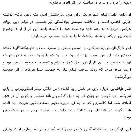
«بچه‌ رزماری» و … برای ساخت این اثر الهام گرفتم.»
او ادامه داد: «فیلم شماره یک برای من، «درخشش ابدی یک ذهن پاک» نوشته
چارلی کافمن است و مخاطب سینمای پولانسکی‌ نیز هستم. در فیلم «بی رویا»،
هرکس می‌تواند به زعم خود برداشت خود را داشته باشد این اثر از ارائه توضیح
خودداری می‌کند و همه برداشت‌ها را به خود مخاطب می‌سپارد.»
این کارگردان درباره همکاری با هومن سیدی و سعید سعدی (تهیه‌کنندگان) گفت:
«چیزی که برای من بسیار ارزشمند بود این بود که با وجود باتجربه بودن هر دو
تهیه‌کننده من در این کار آزادی عمل کامل داشتم و تصمیمات مربوط به من بود و
آن‌ها صرفا هرجا که روند ساخت فیلم نیاز به حمایت پیدا می‌کرد از اثر حمایت
می‌کردند.»
طناز طباطبایی درباره بازی در نقش رویا گفت: «من نقش بیمار اسکیزوفرنی را بازی
نمی‌کنم. این کپشن در پایان کار به دلیل گرفتن پروانه نمایش و اکران آن در فجر
اضافه شد. اما کانسپتی که ما به آن می‌پرداختیم مسئله تغییر هویت بود البته
باید بگویم کار لایه‌های روانشناختی نیز دارد. این تجربه برایم بسیار لذت‌بخش
بود.»
این بازیگر، درباره نوشته آخری که در پایان فیلم آمده و درباره بیماری اسکیزوفرنی