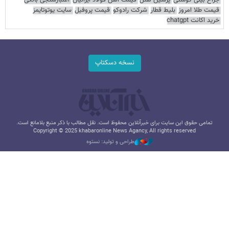
جراح بینی گوشتی
پرشین هتل
قیمت آهن فولاد ایرانیان
اعتبارسنجی بانکی
قیمت طلا امروز
بلیط قطار
شرکت رادوکو
قیمت پروفیل
سایت یوتوتایمز
خرید اکانت chatgpt
نسخه دسکتاپ
تمامی حقوق این سایت برای خبرآنلاین محفوظ است. نقل مطالب با ذکر منبع بلامانع است.
Copyright © 2025 khabaronline News Agancy, All rights reserved
طراحی و تولید: نستوه