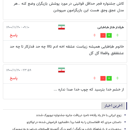
کاش جشنواره فجر حداقل قوانینی در مورد پوشش بازیگران وضع کنه ..هر
مدل عجق وجق هست این بازیگرامون میپوشن
طرفدار طناز طباطبایی
۰۹:۱۰ - ۱۴۰۰/۱۱/۲۰
پاسخ
0
0
خانوم طباطبایی همیشه زیباست عشقه اخه ادم تاااا چه حد فدارکار تا چه حد
عشقققق واقعااا گل گل
۲۳:۵۹ - ۱۴۰۰/۱۱/۲۰
پاسخ
0
0
از خشم خدا بترسید که چوب خدا صدا نداره ...
آخرین اخبار
زوج ایرانی با «از یاد رفته» نامزد دریافت جایزه جشنواره نیویورک شدند
داستان مردی که افغانستان را به فضا برد/ «فضانورد فراموش شده» در لوکارنو
پرده‌برداری از راز شاهکار نایاب ون‌گوگ / کوچ بزرگ گنجینه افسانه‌ای «پرلمن» به نیویورک