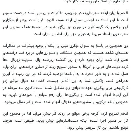
سال جاری در آستارخان روسیه برگزار شود.
افخم با بیان اینکه سفر ظریف در چارچوب مذاکرات و بررسی اسناد در دست تدوین
است تا این اسناد به اجلاس سران ارائه شود، افزود: قرار است پیش از برگزاری
این اجلاس یک گروه کاری در تهران نیز برگزار ‌شود در مجموع هدف محوری این
سفر تدوین اسناد مربوط به دریای خزر برای اجلاس سران است.
وی همچنین در پاسخ به سئوال دیگری مبنی بر اینکه با وجود پیشرفت در مذاکرات
هسته‌ای شاهد هستیم که همچنان مشکلات و دشواری‌هایی در پرداخت درآمدهای
نفتی آزاد شده ایران وجود دارد و روز گذشته روزنامه وال استریت ژورنال ادعا
کرده دولت‌های غربی و آمریکا به منظور تسریع روند آزادسازی درآمدهای ایران وارد
عمل شدند و به طور محرمانه به بانک‌ها توصیه کردند که در این زمینه با ایران
همراهی کنند، واکنش شما به این اقدام چیست، گفت: به دنبال توافق ژنو
کارگروهی برای پیگیری تعهدات توافق ژنو تشکیل شده است تاکنون سه مرحله در
این ارتباط انجام شده است و پیگیری‌ها برای رفع موانع با حوزه‌های ذیربط به
خصوص بانک مرکزی، با مشورت‌های حقوقی انجام شده است و کار دنبال می‌شود.
افخم تصریح کرد: اگرچه برخی موانع در روند کار پیش می‌آید اما در مجموع این
کار در مسیر اجرا است؛ اینکه دست‌اندازهایی پیش بیاید، طبیعی است هرچند
توقع داشتیم این کار سریعتر پیش برود.