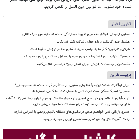
اشتباه خود بشویم. ما قوانین بین الملل را نقض کردیم.
آخرین اخبار
معاون اردوغان: توافق مکه برای تقویت بازدارندگی است، نه علیه هیچ طرف ثالثی
هشدار جدی گرینلند درباره حفاری شرکت نفتی آمریکایی
هیلاری کلینتون: کاخ سفید ترامپ شبیه کاخ‌های صدام در زمان سقوط است
بلومبرگ: ترکیه عبور کشتی‌ها در دریای سیاه را به دلیل حملات پهپادی محدود کرد
نخست‌وزیر ارمنستان: به‌زودی اجرای عملی پروژه ترامپ را آغاز می‌کنیم
پربیننده‌ترین
ایران ابرقدرت نشده؛ این حرف‌ها برای استوری اینستاگرام خوب است، نه تصمیم‌سازی/
حسینی: آمریکا ممکن است ایران اتمی را تحمل کند، اما کنترل هرمز را نه!
غریب‌آبادی: کنوانسیون خزر هیچ تغییری در حقوق حاکمیتی و سهم ایران ایجاد نمی‌کند / آماده
شنیدن حرف‌های منتقدان هستیم / برای همه انتقادها جواب روشن داریم
مسرور بارزانی: نمی خواهیم طرفی در درگیری‌های منطقه باشیم/روابطی با اسرائیل نداریم
پانه‌تا: آمریکا مثل یک «بوکسور مست» بین ایران و روسیه می‌دود