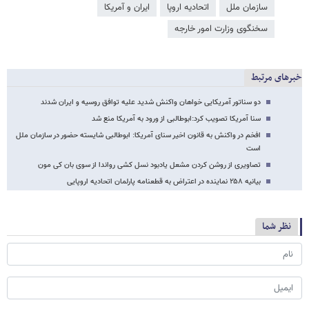
سازمان ملل
اتحادیه اروپا
ایران و آمریکا
سخنگوی وزارت امور خارجه
خبرهای مرتبط
دو سناتور آمریکایی خواهان واکنش شدید علیه توافق روسیه و ایران شدند
سنا آمریکا تصویب کرد:ابوطالبی از ورود به آمریکا منع شد
افخم در واکنش به قانون اخیر سنای آمریکا: ابوطالبی شایسته حضور در سازمان ملل
است
تصاویری از روشن کردن مشعل یادبود نسل کشی رواندا از سوی بان کی مون
بیانیه ۲۵۸ نماینده در اعتراض به قطعنامه پارلمان اتحادیه اروپایی
نظر شما