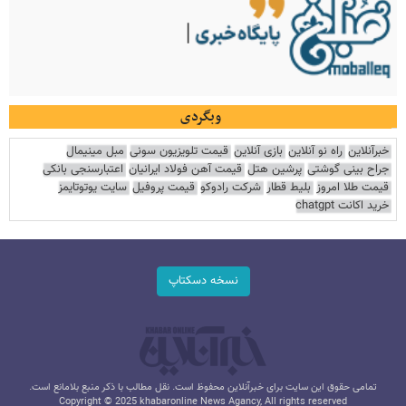
وبگردی
خبرآنلاین
راه نو آنلاین
بازی آنلاین
قیمت تلویزیون سونی
مبل مینیمال
جراح بینی گوشتی
پرشین هتل
قیمت آهن فولاد ایرانیان
اعتبارسنجی بانکی
قیمت طلا امروز
بلیط قطار
شرکت رادوکو
قیمت پروفیل
سایت یوتوتایمز
خرید اکانت chatgpt
نسخه دسکتاپ
تمامی حقوق این سایت برای خبرآنلاین محفوظ است. نقل مطالب با ذکر منبع بلامانع است.
Copyright © 2025 khabaronline News Agancy, All rights reserved