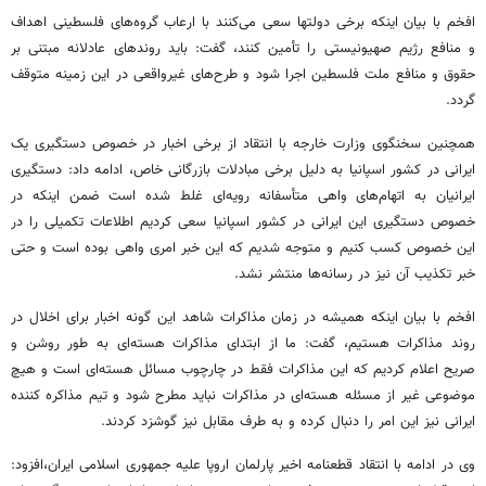
افخم با بیان اینکه برخی دولتها سعی می‌کنند با ارعاب گروه‌های فلسطینی اهداف
و منافع رژیم صهیونیستی را تأمین کنند، گفت: باید روندهای عادلانه مبتنی بر
حقوق و منافع ملت فلسطین اجرا شود و طرح‌های غیرواقعی در این زمینه متوقف
گردد.
همچنین سخنگوی وزارت خارجه با انتقاد از برخی اخبار در خصوص دستگیری یک
ایرانی در کشور اسپانیا به دلیل برخی مبادلات بازرگانی خاص، ادامه داد: دستگیری
ایرانیان به اتهام‌های واهی متأسفانه رویه‌ای غلط شده است ضمن اینکه در
خصوص دستگیری این ایرانی در کشور اسپانیا سعی کردیم اطلاعات تکمیلی را در
این خصوص کسب کنیم و متوجه شدیم که این خبر امری واهی بوده است و حتی
خبر تکذیب آن نیز در رسانه‌ها منتشر نشد.
افخم با بیان اینکه همیشه در زمان مذاکرات شاهد این گونه اخبار برای اخلال در
روند مذاکرات هستیم، گفت: ما از ابتدای مذاکرات هسته‌ای به طور روشن و
صریح اعلام کردیم که این مذاکرات فقط در چارچوب مسائل هسته‌ای است و هیچ
موضوعی غیر از مسئله هسته‌ای در مذاکرات نباید مطرح شود و تیم مذاکره کننده
ایرانی نیز این امر را دنبال کرده و به طرف مقابل نیز گوشزد کردند.
وی در ادامه با انتقاد قطعنامه اخیر پارلمان اروپا علیه جمهوری اسلامی ایران،افزود: