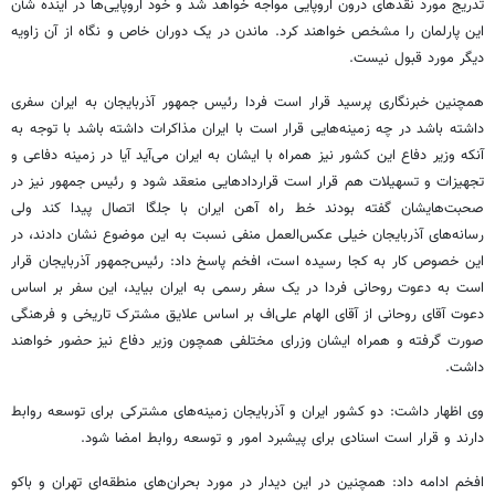
تدریج مورد نقدهای درون اروپایی مواجه خواهد شد و خود اروپایی‌ها در آینده شأن
این پارلمان را مشخص خواهند کرد. ماندن در یک دوران خاص و نگاه از آن زاویه
دیگر مورد قبول نیست.
همچنین خبرنگاری پرسید قرار است فردا رئیس جمهور آذربایجان به ایران سفری
داشته باشد در چه زمینه‌هایی قرار است با ایران مذاکرات داشته باشد با توجه به
آنکه وزیر دفاع این کشور نیز همراه با ایشان به ایران می‌آید آیا در زمینه دفاعی و
تجهیزات و تسهیلات هم قرار است قراردادهایی منعقد شود و رئیس جمهور نیز در
صحبت‌هایشان گفته بودند خط راه آهن ایران با جلگا اتصال پیدا کند ولی
رسانه‌های آذربایجان خیلی عکس‌العمل منفی نسبت به این موضوع نشان دادند، در
این خصوص کار به کجا رسیده است، افخم پاسخ داد: رئیس‌جمهور آذربایجان قرار
است به دعوت روحانی فردا در یک سفر رسمی به ایران بیاید، این سفر بر اساس
دعوت آقای روحانی از آقای الهام علی‌اف بر اساس علایق مشترک تاریخی و فرهنگی
صورت گرفته و همراه ایشان وزرای مختلفی همچون وزیر دفاع نیز حضور خواهند
داشت.
وی اظهار داشت: دو کشور ایران و آذربایجان زمینه‌های مشترکی برای توسعه روابط
دارند و قرار است اسنادی برای پیشبرد امور و توسعه روابط امضا شود.
افخم ادامه داد: همچنین در این دیدار در مورد بحران‌های منطقه‌ای تهران و باکو