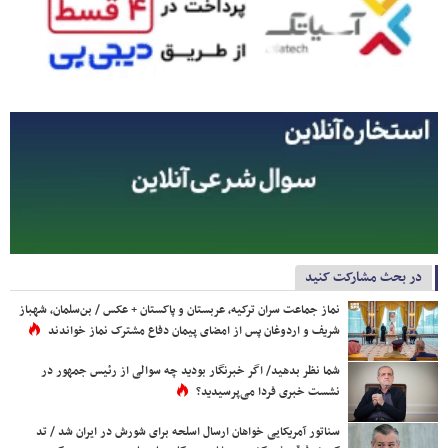
در بحث مشارکت کنید
نماز جماعت سران ترکیه، عربستان و پاکستان + عکس / بن‌سلمان، شهباز
شریف و اردوغان پس از امضای پیمان دفاع مشترک نماز خواندند
شما نظر بدهید/ اگر خبرنگار بودید چه سوالی از رئیس جمهور در
نشست خبری فردا می‌پرسیدید؟
سناتور آمریکایی خواهان ارسال اسلحه برای شورش در ایران شد / تد