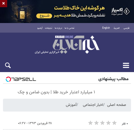
×
فارسی
العربية
English
تماس با ما
درباره ما
تبلیغات
آرشیو
شنبه ۱۷ مرداد ۱۴۰۵
مطالب پیشنهادی
۱ میلیارد اعتبار خرید طلا | بدون ضامن و چک
صفحه اصلی
اخبار اجتماعی
آموزش
۲۸ فروردین ۱۳۹۳ - ۰۶:۲۷
۰ نفر