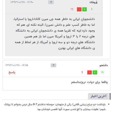
وُروجَك
۱۲:۴۰ - ۱۳۹۳/۰۱/۲۸
12
5
دانشجويانِ ايرانى به خاطرِ همه چى ميرن كانادا،اروپا يا استراليا،
اما به خاطرِ كسبِ علم و دانش نميرن/ البته نكته اى هم كه
وجود داره اينِه كه تقريبا همه ى دانشجويانِ ايرانى به دانشگاه
هاىِ درجه ٢ يا ٣ اروپا و آمريكا ميرن اما باز هم همين
دانشگاه هاىِ درجه دو و سه اروپا و آمريكا، از هر لحاظ از همه
ى دانشگاه هاىِ ايرانى بهترن
دانشجو
۱۴:۲۵ - ۱۳۹۳/۰۱/۲۸
پاسخ
5
16
واقعا برای دولت نروژمتاسفم
آخرین اخبار
بازداشت دو جراح زیبایی قلابی/ یکی از متهمان: حوصله نداشتم 7-8 سال درس بخوانم تا پزشک
شوم؛ عفونت بیماران یا کج شدن صورت آنها تقصبر خودشان بود