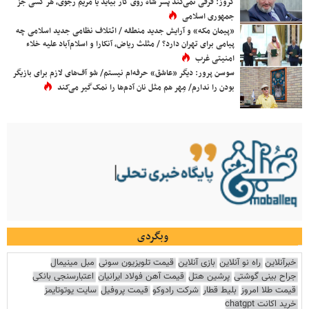
کروز: فرقی نمی‌کند پسر شاه روی کار بیاید یا مریم رجوی، هر کسی جز
جمهوری اسلامی
«پیمان مکه» و آرایش جدید منطقه / ائتلاف نظامی جدید اسلامی چه
پیامی برای تهران دارد؟ / مثلث ریاض، آنکارا و اسلام‌آباد علیه خلاء
امنیتی غرب
سوسن پرور: دیگر «عاشق» حرفه‌ام نیستم/ شو آف‌های لازم برای بازیگر
بودن را ندارم/ مِهر هم مثل نان آدم‌ها را نمک‌گیر می‌کند
وبگردی
خبرآنلاین
راه نو آنلاین
بازی آنلاین
قیمت تلویزیون سونی
مبل مینیمال
جراح بینی گوشتی
پرشین هتل
قیمت آهن فولاد ایرانیان
اعتبارسنجی بانکی
قیمت طلا امروز
بلیط قطار
شرکت رادوکو
قیمت پروفیل
سایت یوتوتایمز
خرید اکانت chatgpt