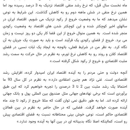
ماه نخست سال قبل، که نرخ رشد منفی اقتصاد نزدیک به 3 درصد رسیده بود اما
همین نرخ منفی در شش ماهه دوم رو به کاهش گذاشت. این شرایط به نوعی
نشان میدهد که ما به وضعیت خروج از رکود نزدیک می شویم. اقتصاد ایران در
سالهای اخیر کوچکتر شده و این کوچکتر شدن های اقتصاد به وضعیت رکودی
منجر شده است. به همین منوال خروج از این فضا کار یکی دو روز نیست و زمان
می برد. خروج از فضای رکودی یک فرآیند است و باید به صورت یک جریان به آن
نگاه کرد. به نظر من در شرایط فعلی، باتوجه به ایجاد یک ثبات نسبی در فضای
اقتصاد کلان و روند رو به کاهش نرخ تورم، به نظرم در حال حرکت به سمت رشد
مثبت اقتصادی و خروج از رکود شکل گرفته است.»
آنچه دولت و حتی مردم را به آینده اقتصاد ایران امیدوار کرده، افزایش رشد
اقتصادی است. غنی نژاد هم چنین اعتقادی دارد:« به نظرم در کل سال 93 ما
احتمالا یک رشد مثبت بین 2 تا 3 درصدی را تجربه خواهیم کرد که این طبق
برآوردی است که برخی نهادهای جهانی مثل صندوق بین المللی پول و بانک جهانی
ارائه کرده اند. اما به طور دقیق نمی توان گفت که مثلا خروج از رکود تا چند ماه
آینده صورت خواهد گرفت. فضایی که در حال حاضر به نظرم در بین فعالان
اقتصادی حاکم است، نوعی خوش بینی محتاطانه نسبت به فضای اقتصادی پیش
رو است، کمااینکه اصلا نگاه بدبینانه ای در بین آنها به آینده وجود ندارد.»