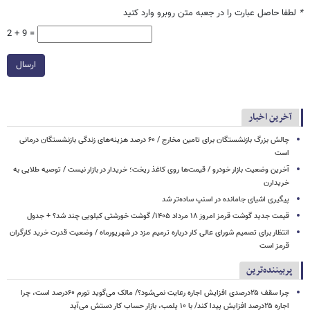
*
لطفا حاصل عبارت را در جعبه متن روبرو وارد کنید
2 + 9 =
ارسال
آخرین اخبار
چالش بزرگ بازنشستگان برای تامین مخارج / ۶۰ درصد هزینه‌های زندگی بازنشستگان درمانی
است
آخرین وضعیت بازار خودرو / قیمت‌ها روی کاغذ ریخت؛ خریدار در بازار نیست / توصیه طلایی به
خریدارن
پیگیری اشیای جامانده در اسنپ ساده‌تر شد
قیمت جدید گوشت قرمز امروز ۱۸ مرداد ۱۴۰۵/ گوشت خورشتی کیلویی چند شد؟ + جدول
انتظار برای تصمیم شورای‌ عالی کار درباره ترمیم مزد در شهریورماه / وضعیت قدرت خرید کارگران
قرمز است
پربیننده‌ترین
چرا سقف ۲۵درصدی افزایش اجاره رعایت نمی‌شود؟/ مالک می‌گوید تورم ۶۰درصد است، چرا
اجاره ۲۵درصد افزایش پیدا کند/ با ۱۰ پلمب، بازار حساب کار دستش می‌آید