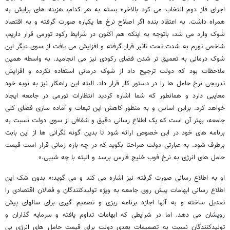
اجرای فاز دوم انتخاب می کرد بالاخره بسته به هر کدام، هزینه های برایش به
همراه داشت. به اعتقاد بنده اگر اصلاح نرخ ها یکباره صورت گرفته و به اقتصاد
شوک وارد می شد، باتوجه به اینکه هم اکنون در شرایط رکود تورمی قرار داریم،
شاخص تورم به شدت تحت تاثیر قرار گرفته و افزایش می یافت از سوی دیگر این
شوک درمانی به تعمیق تر شدن فضای رکودی نیز می انجامید. به واسطه همین
ملاحظات بود که دولت ترجیح داد از شوک درمانی استفاده نکرده و افزایش
تدریجی نرخ حامل ها را در دستور کار قرار داد. البته این راهکار نیز به نوبه خود
معایبی دارد و همانطور که شما اشاره کردید انتظارات تورمی در جامعه ایجاد
خواهد کرد. براین اساس و به منظور کاهش این تبعات و آماده سازی فضای کلی
جامعه، بهتر آن است که یک اطلاع رسانی دقیق و شفافی از سوی دولت نسبت به
برنامه های خود در این خصوص ارائه شود تا بدین گونه نگرانی ها از این بابت
برطرف شود. به عبارتی دولت صراحتا بگوید که در چه بازه زمانی قرار است قیمت
حامل های انرژی به نرخ فوب خلیج فارس برسد و البته با چه شیبی.»
او به اطلاع رسانی صورت گرفته نیز اشاره می کند و می گوید:« بدون شک این
اطلاع رسانی ابهامات پیش روی جامعه به ویژه تولیدکنندگان و فعالان اقتصادی را
تعدیل ساخته و به آنها اجازه برنامه ریزی و تصمیم گیری برای سالهای پیش
رویشان می دهد. اما در شرایطی که ابهامات تداوم یافته و سرمایه گذاران و
تولیدکنندگان نسبت به تصمیمات بعدی دولت برای قیمت حامل های انرژی بی