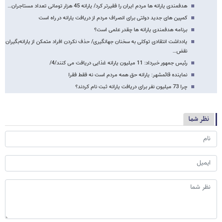
هدفمندی یارانه ها مردم ایران را فقیرتر کرد/ یارانه 45 هزار تومانی تعداد مستاجران…
کمپین های جدید دولتی برای انصراف مردم از دریافت یارانه در راه است
برنامه هدفمندی یارانه‌ ها چقدر علمی است؟
یادداشت انتقادی توکلی به سخنان جهانگیری/ حذف نکردن افراد متمکن از یارانه‌بگیران
نقض…
رئیس جمهور خبرداد: 11 میلیون یارانه غذایی دریافت می کنند/4/
نماینده قائمشهر: یارانه حق همه مردم است نه فقط فقرا
چرا 73 میلیون نفر برای دریافت یارانه ثبت نام کردند؟
نظر شما