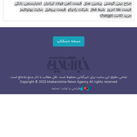
جراح بینی گوشتی
پرشین هتل
قیمت آهن فولاد ایرانیان
اعتبارسنجی بانکی
قیمت طلا امروز
بلیط قطار
شرکت رادوکو
قیمت پروفیل
سایت یوتوتایمز
خرید اکانت chatgpt
نسخه دسکتاپ
تمامی حقوق این سایت برای خبرآنلاین محفوظ است. نقل مطالب با ذکر منبع بلامانع است.
Copyright © 2025 khabaronline News Agancy, All rights reserved
طراحی و تولید: نستوه