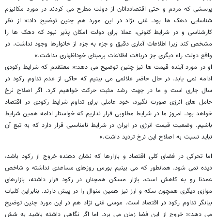
پرسشی که مردم و حتی اقتصاددانان از دولت مطرح می کردند در مورد مکانیزم
شناسایی دهک ها بود. غنی نژاد در این مورد هم چنین توضیح داد:« از نظر
کارشناسی و در شرایط کنونی، عملا برای دولت امکان پذیر نبود که دهک ها را
مشخص کند زیرا اطلاعات آماری دقیق و جزء به جزء از خانوارها وجود نداشت. در
واقع دولت راه دیگری جز دریافت اطلاعات برمبنای خوداظهاری نداشت.»
او در مورد آینده قیمت ها نیز چنین توضیح می دهد:« معتقدم که شرایط رکودی
ادامه نمی یابد. در حال حاضر علائمی می بینیم که حاکی از عدم تداوم رکود در
سال جاری است و ما در جهت رشد مثبت حرکت خواهیم کرد. اگر اصلاح نرخ
حامل های انرژی صورت نگیرد، خود عاملی برای تداوم شرایط رکودی در اقتصاد
خواهد بود. امروز ما در شرایط مطلوبی قرار نداریم که خواستار ادامه همین شرایط
باشیم. وضعیت قیمت انرژی در ایران در شرایط نامناسبی قرار دارد که به تبع آن
نباید نسبت به اصلاح این نرخ تردید داشت.»
اما تحرکی در فضای کلی اقتصاد و بازارها که نشان دهنده خروج از رکود باشد،
دیده نمی شود. همانطور که می بینیم بورس روزهای مساعدی نداشته و شاخص
عمدتا رو به کاهش است، بازار مسکن همچنان در رکود قرار داشته، بازارهای
موازی دیگری همچون سکه و ارز نیز همین منوال را در پیش دارند. بنابراین کلیات
بیانگر تداوم رکود در اقتصاد است.
موسی غنی نژاد هم در این مورد چنین توضیح
می دهد:« خروج از این فضا زمان می برد. اما اگر نگاهی داشته باشید به شش