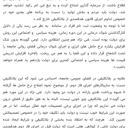
اطلاع باشند، از سرمایه گذاری امتناع کرده و به تبع این امر رکود تشدید خواهد
شد. دولت باید مردم و بخش تولید را نسبت به برنامه های بعدی خود در
خصوص تداوم اجرای قانون هدفمندی از بلاتکلیفی خارج کند.»
اما با توجه به وضعیت ثبت نام افراد در سامانه به نظر می رسد یکی از دلایل
کنارگذاشتن شوک درمانی در این دوره زمانی، هزینه سیاسی و اجتماعی این روش
برای دولت بوده است. غنی نژاد هم چنین اعتقادی دارد. اومی گوید
:«
بدون شک
افزایش یکباره نرخ حامل های انرژی و اجرای شوک درمانی فضای روانی جامعه را
تحت الشعاع قرار داده و این فضا را به هم می ریخت. بالاخره افزایش تدریجی
قیمت ها هزینه سیاسی و اجتماعی کمتری برای دولت یازدهم به همراه خواهد
داشت.»
علاوه بر بلاتکلیفی در فضای عمومی جامعه، احساس می شود که این بلاتکلیفی
نسبت به سازوکارهای اجرای فاز دوم، از موضوع نحوه اصلاح نرخ حامل ها گرفته
تا شیوه پرداخت نقدی یارانه، در دولت نیز وجود دارد.
غنی نژاد در این مورد هم
می گوید:«
این بلاتکلیفی چیز خوبی نیست، البته ما به طور دقیق از فضای درون
دولت خبر نداریم که چرا در اجرای برخی تصمیمات خود تعلل میکنند. اما در هر
صورت این شرایط خوب نیست و دولت باید تکلیف خود را در خصوص تصمیماتش
تعیین کند. هرچند که به اعتقاد بنده بخشی از بلاتکلیفی و شرایط ایجاد شده
برای دولت ناشی از کوتاهی هایی است که دولت قبل در اجرای فاز دوم هدفمندی