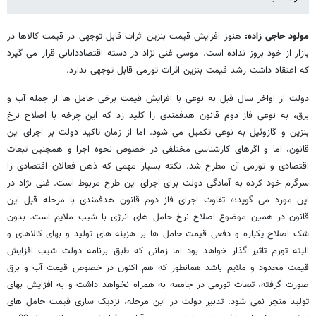
مولود حاجی زاده:
هنوز افزایش قیمت بنزین اثرات قابل توجهی در قیمت کالاها در
بازار از خود بروز نداده است. موسی غنی نژاد در دسته اقتصاددانانی قرار می گیرد
که اعتقاد داشت رشد قیمت بنزین اثرات تورمی قابل توجهی ندارد.
دولت از اواخر سال قبل به نوعی با افزایش قیمت برخی حامل ها از جمله آب و
برق، به نوعی فاز دوم قانون هدفمندی را کلید زد که این چرخه با اصلاح نرخ
بنزین و گازوئیل به نوعی تکمیل می شود. اما از زمان تاکید دولت بر اجرای این
قانون، اما و اگرهای کارشناسی مختلفی در خصوص نحوه اجرا و همچنین تبعات
اقتصادی و تورمی آن مطرح شد. نکته بسیار مهمی که ذهن فعالان اقتصادی را
سرگرم خود کرده به آمادگی دولت برای اجرای این طرح مربوط است. غنی نژاد در
این مورد می گوید:« تفاوت اجرای فاز دوم قانون هدفمندی با مرحله قبل این
قانون در همین موضوع اصلاح نرخ حامل های انرژی با شیب ملایم است. بدون
شک اصلاح یکباره و دفعی قیمت حامل ها بر هزینه های تولید و بهای کالاهای و
البته تورم تاثیر گذار خواهد بود اما زمانی که طبق برنامه دولت شیب افزایش
قیمت محدود و ملایم باشد همانطور که هم اکنون در خصوص قیمت آب و برق
صورت گرفته، تبعات تورمی در جامعه به همراه نخواهد داشت و به افزایش بهای
تولید منجر نمی شود. تدبیر دولت در این مرحله، نزدیک سازی قیمت حامل های