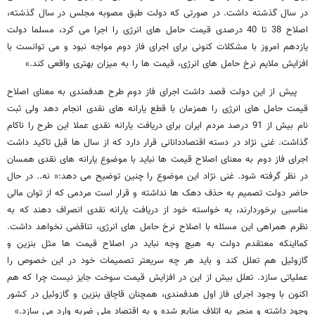
در سال گذشته داشت. در صورتی که دولت طبق مصوبه مجلس در سال گذشته،
اصلاح 38 تا 40 درصدی قیمت حامل های انرژی را اجرا می کرد، مسلما دولت
یازدهم امروز با مشکلات کنونی برای اجرای فاز دوم مواجه نبود و می توانست با
افزایش ملایم نرخ حامل های انرژی، قیمت ها را به میزان بهتری واقعی کند.»
پیش از این دولت قصد داشت اجرای فاز دوم طرح هدفمندی به معنای اصلاح
قیمت حامل های انرژی را همزمان با قطع یارانه های نقدی انجام دهد ولی ثبت
نام بیش از 91 درصد مردم ایران برای دریافت یارانه نقدی عملا این طرح را ناکام
گذاشت. غنی نژاد در دسته اقتصاددانانی قرار دارد که از سال ها قبل تاکید داشت
اجرای فاز دوم به معنای اصلاح قیمت ها نباید با موضوع یارانه های نقدی همسان
در نظر گرفته شود. غنی نژاد این موضوع را چنین توضیح می دهد:« نه.. در حال
حاضر دولت تصمیم به حذف دهک ها نداشته و قرار است مردمی که از توان مالی
مناسبی برخوردارند، به خواسته خود از دریافت یارانه نقدی انصراف دهند که به
نظرم همراهی این مسئله با اصلاح نرخ حامل های انرژی، تناقضی نخواهد داشت.
کمااینکه معتقدم دولت به هیچ وجه نباید در اصلاح قیمت ها مثل بنزین و
گازوئیل هم تعلل کند و باید هر چه سریعتر تصمیمات خود در این خصوص را
عملیاتی سازد. تعلل بیش از این در افزایش قیمت سوخت جایز نیست چرا که هم
اکنون با وجود اجرای فاز اول هدفمندی، همچنان قاچاق بنزین و گازوئیل در کشور
وجود داشته و منجر به اتلاف منابع شده و به اقتصاد ملی ضربه وارد می سازد.»