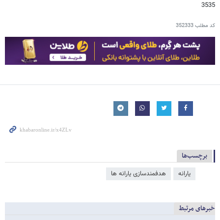
3535
کد مطلب
352333
برچسب‌ها
یارانه
هدفمندسازی یارانه ​‌ها
خبرهای مرتبط