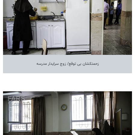
زحمتکشان بی توقع/ زوج سرایدار مدرسه