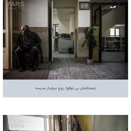
زحمتکشان بی توقع/ زوج سرایدار مدرسه