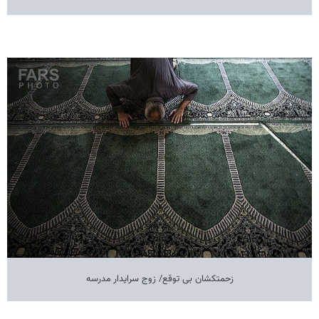
زحمتکشان بی توقع/ زوج سرایدار مدرسه