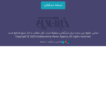
نسخه دسکتاپ
تمامی حقوق این سایت برای خبرآنلاین محفوظ است. نقل مطالب با ذکر منبع بلامانع است.
Copyright © 2025 khabaronline News Agancy, All rights reserved
طراحی و تولید: نستوه