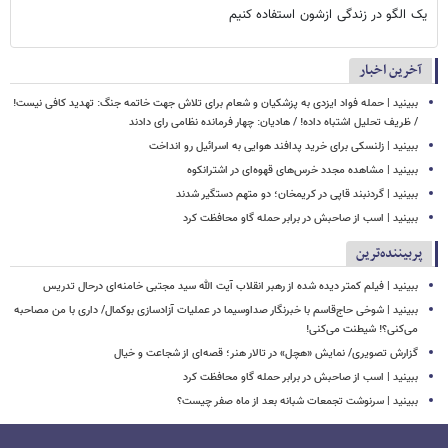
یک الگو در زندگی ازشون استفاده کنیم
آخرین اخبار
ببینید | حمله فواد ایزدی به پزشکیان و شعام برای تلاش جهت خاتمه جنگ: تهدید کافی نیست!
/ ظریف تحلیل اشتباه داده! / هادیان: چهار فرمانده نظامی رای دادند
ببینید | زلنسکی برای خرید پدافند هوایی به اسرائیل رو انداخت
ببینید | مشاهده مجدد خرس‌های قهوه‌ای در اشترانکوه
ببینید | گردنبند قاپی در کریمخان؛ دو متهم دستگیر شدند
ببینید | اسب از صاحبش در برابر حمله گاو محافظت کرد
پربیننده‌ترین
ببینید | فیلم کمتر دیده شده از رهبر انقلاب آیت الله سید مجتبی خامنه‌ای درحال تدریس
ببینید | شوخی حاج‌قاسم با خبرنگار صداوسیما در عملیات آزادسازی بوکمال/ داری با من مصاحبه‌
می‌کنی؟! شیطنت می‌کنی!
گزارش تصویری/ نمایش «هچل» در تالار هنر؛ قصه‌ای از شجاعت و خیال
ببینید | اسب از صاحبش در برابر حمله گاو محافظت کرد
ببینید | سرنوشت تجمعات شبانه بعد از ماه صفر چیست؟