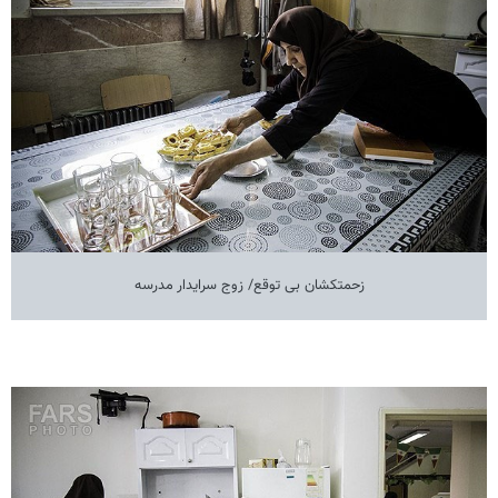
زحمتکشان بی توقع/ زوج سرایدار مدرسه