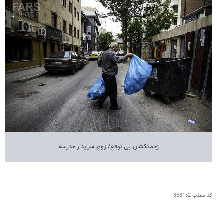
زحمتکشان بی توقع/ زوج سرایدار مدرسه
کد مطلب
353152