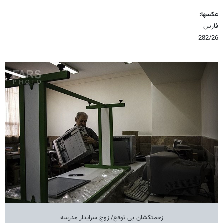
عکسها:
فارس
282/26
زحمتکشان بی توقع/ زوج سرایدار مدرسه