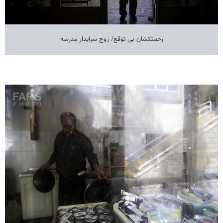
زحمتکشان بی توقع/ زوج سرایدار مدرسه