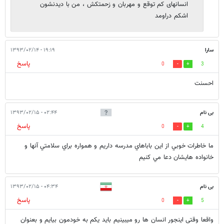
انسانهای کم توقع و مهربان و زحمتکش ، من با دیدنشون
اشکم دراومد
سارا
۱۹:۱۹ - ۱۳۹۳/۰۲/۱۴
پاسخ
0
3
احسنت
بی نام
۰۲:۴۴ - ۱۳۹۳/۰۲/۱۵
پاسخ
0
4
ما خاطرات خوبي از اين باباهاي مدرسه داريم و همواره براي سلامتي آنها و
خانواده هايشان دعا مي كنيم
بی نام
۰۴:۳۴ - ۱۳۹۳/۰۲/۱۵
پاسخ
0
5
واقعا وقتی اینجور انسان ها رو میبینیم باید یکم به خودمون بیایم و بعنوان