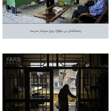
زحمتکشان بی توقع/ زوج سرایدار مدرسه