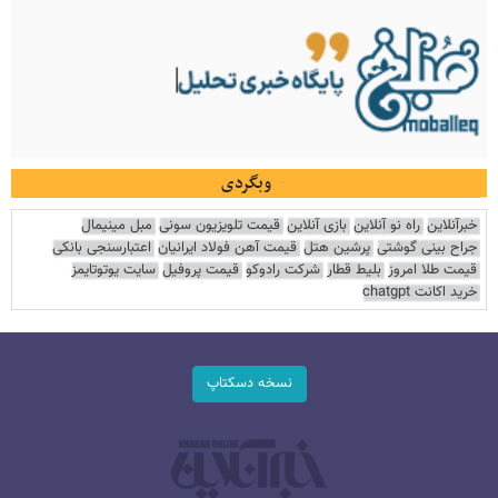
وبگردی
خبرآنلاین
راه نو آنلاین
بازی آنلاین
قیمت تلویزیون سونی
مبل مینیمال
جراح بینی گوشتی
پرشین هتل
قیمت آهن فولاد ایرانیان
اعتبارسنجی بانکی
قیمت طلا امروز
بلیط قطار
شرکت رادوکو
قیمت پروفیل
سایت یوتوتایمز
خرید اکانت chatgpt
نسخه دسکتاپ