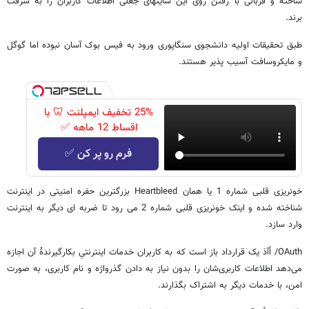
ساخته و قربانی با رفتن روی این سایتهای جعلی اطلاعات کاربران را به سرقت
برند.
طبق تحقیقات اولیه دانشجوی سنگاپوری ورود به فیس بوک آسان نبوده اما گوگل
و مایکروسافت آسیب پذیر هستند.
25% تخفیف ایمپلنت 🦷 با
اقساط 12 ماهه ✅
فرم رو پر کن ✅
خونریزی قلبی شماره 1 یا همان Heartbleed بزرگترین حفره امنیتی در اینترنت
شناخته شده و اینک خونریزی قلبی شماره 2 می رود تا ضربه ای دیگر به اینترنت
وارد سازد.
OAuth/ اُآذ یک قرارداد باز است که به کاربران خدمات اینترنتیِ بکارگیرندهٔ آن اجازه
می‌دهد اطلاعات کاربری‌شان را بدون نیاز به دادن گذرواژه و نام کاربری، به صورت
امن، با خدمات دیگر به اشتراک بگذارند.