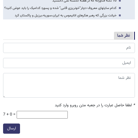
10 نکته فناورانه که در هفته گذشته نمی دانستید
کدام سایتهای معروف دچار"خونریزی قلبی" شده و پسورد کدامیک را باید عوض کنید؟
خیانت بزرگی که رهبر هکرهای انانیموس به ایران،سوریه،برزیل و پاکستان کرد
نظر شما
*
لطفا حاصل عبارت را در جعبه متن روبرو وارد کنید
7 + 0 =
ارسال