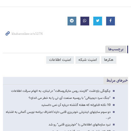
برچسب‌ها
هکرها
امنیت شبکه
امنیت اطلاعات
خبرهای مرتبط
چگونگی بازداشت "کارمند روس مایکروسافت" در لبنان، به اتهام سرقت اطلاعات
"جنگ سرد دیجیتالی" با روسیه صنعت آی تی را به خطر می اندازد؟
10 نکته فناورانه که هفته گذشته درباره آن نمی دانستید
دو سوم سایتهای اینترنتی خونریزی قلبی دارند/اعتراف برنامه نویس آلمانی به اشتباه
در…
نبرد سازمانهای اطلاعاتی با "خونریزی قلبی" رو شد