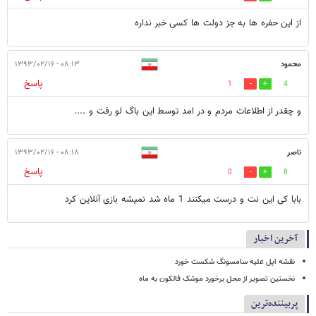
از این حفره ها به جز دولت ها کسی خبر نداره
محمود
۰۸:۱۳ - ۱۳۹۳/۰۲/۱۶
پاسخ
1
4
و چقدر از اطلاعات مردم و در امد توسط این باگ لو رفت و ....
ناصر
۰۸:۱۸ - ۱۳۹۳/۰۲/۱۶
پاسخ
0
8
بابا کی این نت و درست میکنند 1 ماه شد نمیشه بازی آنلاین کرد
آخرین اخبار
نقشه اپل علیه سامسونگ شکست خورد
نخستین تصویر از محل برخورد موشک فالکون به ماه
پربیننده‌ترین