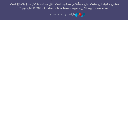
تمامی حقوق این سایت برای خبرآنلاین محفوظ است. نقل مطالب با ذکر منبع بلامانع است.
Copyright © 2025 khabaronline News Agancy, All rights reserved
طراحی و تولید: نستوه