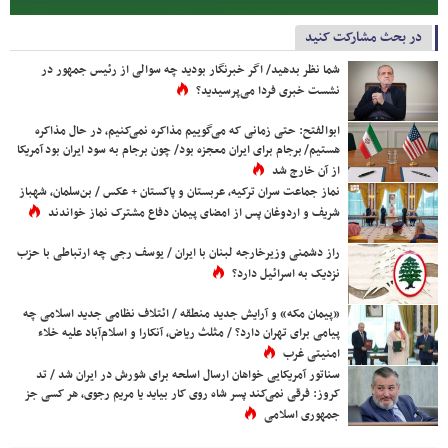
در بحث مشارکت کنید
شما نظر بدهید/ اگر خبرنگار بودید چه سوالی از رئیس جمهور در
نشست خبری فردا می‌پرسیدید؟
ابوالفتح: حتی زمانی که می‌گوییم مذاکره نمی‌کنیم، در حال مذاکره
هستیم/ برجام برای ایران معجزه بود/ چون برجام به سود ایران بود آمریکا
از آن خارج شد
نماز جماعت سران ترکیه، عربستان و پاکستان + عکس / بن‌سلمان، شهباز
شریف و اردوغان پس از امضای پیمان دفاع مشترک نماز خواندند
راز دشمنی وزیرخارجه لبنان با ایران / یوسف رجی چه ارتباطی با حزب
نزدیک به اسرائیل دارد؟
«پیمان مکه» و آرایش جدید منطقه / ائتلاف نظامی جدید اسلامی چه
پیامی برای تهران دارد؟ / مثلث ریاض، آنکارا و اسلام‌آباد علیه خلاء
امنیتی غرب
سناتور آمریکایی خواهان ارسال اسلحه برای شورش در ایران شد / تد
کروز: فرقی نمی‌کند پسر شاه روی کار بیاید یا مریم رجوی، هر کسی جز
جمهوری اسلامی