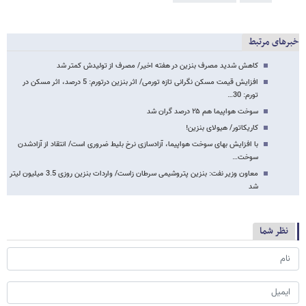
خبرهای مرتبط
کاهش شدید مصرف بنزین در هفته اخیر/ مصرف از تولیدش کمتر شد
افزایش قیمت مسکن نگرانی تازه تورمی/ اثر بنزین درتورم: 5 درصد، اثر مسکن در
تورم: 30…
سوخت هواپیما هم ۲۵ درصد گران شد
کاریکاتور/ هیولای بنزین!
با افزایش بهای سوخت هواپیما، آزادسازی نرخ بلیط ضروری است/ انتقاد از آزادشدن
سوخت…
معاون وزیر نفت: بنزین پتروشیمی سرطان زاست/ واردات بنزین روزی 3.5 میلیون لیتر
شد
نظر شما