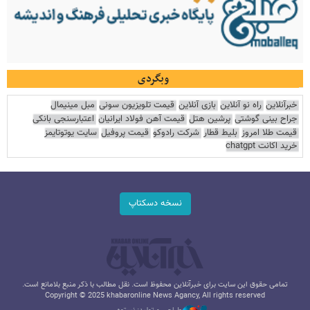
وبگردی
خبرآنلاین
راه نو آنلاین
بازی آنلاین
قیمت تلویزیون سونی
مبل مینیمال
جراح بینی گوشتی
پرشین هتل
قیمت آهن فولاد ایرانیان
اعتبارسنجی بانکی
قیمت طلا امروز
بلیط قطار
شرکت رادوکو
قیمت پروفیل
سایت یوتوتایمز
خرید اکانت chatgpt
نسخه دسکتاپ
تمامی حقوق این سایت برای خبرآنلاین محفوظ است. نقل مطالب با ذکر منبع بلامانع است.
Copyright © 2025 khabaronline News Agancy, All rights reserved