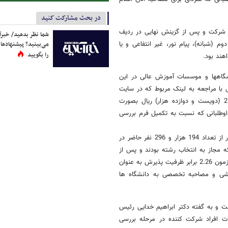
در بحث مشارکت کنید
 شرکت و پس از گزینش نهایی در ردیف
شما نظر بدهید/ خبرآن
ه های روزانه، نوبت دوم (شبانه)، پیام نور، غیر انتفاعی و یا
می‌بینید؟ پیشنهادها 
را بگویید
نشگاهها و موسسات آموزش عالی در این
 با مراجعه به لینک مربوط که در سایت
سازمان قرار دارد حداکثر تا تاریخ 30 اردیبهشت ضمن پرداخت مبلغ 212.000 (دویست و دوازده هزار) ریال بصورت
اوطلبانی که نسبت به تکمیل فرم بررسی
بر اساس اعلام دکتر حسین توکلی مشاور عالی سازمان سنجش آموزش کشور از تعداد 194 هزار و 296 نفر حاضر در
ار و 485 نفر به عنوان افرادی که مجاز به انتخاب رشته بودند و پس از
انتخاب رشته جزء معرفی شدگان قرار گرفتند منتشر شده است. در این دوره آزمون 2.26 برابر ظرفیت پذیرش به عنوان
شی و مصاحبه تخصصی به دانشگاه ها
داد 12 هزار و 188 نفر اعلام شده است و به گفته دکتر ابراهیم خدایی رئیس
ردادماه فرصت دارند نمرات افراد شرکت کننده در مرحله بررسی