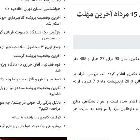
پلیس پایتخت اطلاعیه داد
هواشناسی استان تهران اطلاعیه داد
آغاز بررسی سوابق علمی کنکور دکتری از فردا/ 15 مرداد آخرین مهلت
آخرین وضعیت پرونده کلاهبرداری «یون
اعلام شد
واژگونی یک دستگاه کامیونت قربانی گرف
و مصدومان
جمع آوری ۳ محصول سلامت‌محور از بازار/ اسامی
آخرین وضعیت پرونده کرسنت
مرحله بررسی سوابق علمی، پژوهشی و مصاحبه تخصصی کنکور نیمه متمرکز دکتری سال 93 برای 27 هزار و 485 نفر
قوه قضائیه: آقای خرازی به دادگاه ویژه
شد
تری اعلام کرده اند، بررسی افراد بر
تسنیم: ربایش و قتل حمیدرضا رجب‌زا
اساس تعداد رشته ها در زمان های متعددی انجام می گیرد که این برنامه زمانی از 20 اردیبهشت ماه تا 7 تیرماه ارائه
آخرین وضعیت پرونده ساعدی‌نیا از زب
قضاییه
 اعلام شده است و هر دانشگاهی مبلغ
دلایل پارگی رگ خونی در چشم/ چه موق
مراجعه کنیم؟
 داوطلبان باید با مراجعه به سایت هر
توقیف کامیون با راننده ۸ ساله
پیش‌بینی وضعیت هوا طی روزهای آیند
ست