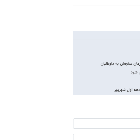
زمان سنجش به داوطلبان
 دهه اول شهریور