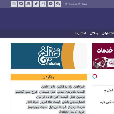
شنبه ۱۷ مرداد ۱۴۰۵
انتشارات
وبلاگ
استان‌ها
وبگردی
خبرآنلاین
راه نو آنلاین
بازی آنلاین
 فوتی و
قیمت تلویزیون سونی
مبل مینیمال
جراح بینی گوشتی
پرشین هتل
قیمت آهن فولاد ایرانیان
اعتبارسنجی بانکی
قیمت طلا امروز
بلیط قطار
خنگوی قوه
شرکت رادوکو
قیمت پروفیل
سایت یوتوتایمز
خرید اکانت chatgpt