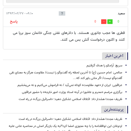
سعید
۰۹:۱۰ - ۱۳۹۳/۰۲/۲۷
پاسخ
0
0
قطری ها عجب جانوری هستند. با دلارهای نفتی جنگی خانمان سوز برپا می
کنند و اکنون درخواست آتش بس می کنند.
آخرین اخبار
سریع: آرامکو را هدف گرفتیم
صالحی: امام حسین (ع) تا آخرین لحظه راه گفت‌وگو را نبست/ مقاومت هرگز به معنای نفی
گفت‌وگو نیست/ اگر ملتی باور کند که....
عراقچی: ایران از «عهد مقاومت» کوتاه نمی‌آید / نه فراموش می‌کنیم و نه می‌بخشیم
برگزاری مراسم «محرم و عاشورا در آینه اسناد وزارت امور خارجه» با حضور عراقچی
ظریف مجددا هشدار داد: ائتلاف اسلامی تشکیل دهید؛ «اسرائیل بزرگ» در راه است
پربیننده‌ترین
ظریف مجددا هشدار داد: ائتلاف اسلامی تشکیل دهید؛ «اسرائیل بزرگ» در راه است
اردوغان این توافقنامه را با چه مجوزی امضا کرد؟/به یک بازیگر اصلی در محاصره علنی علیه