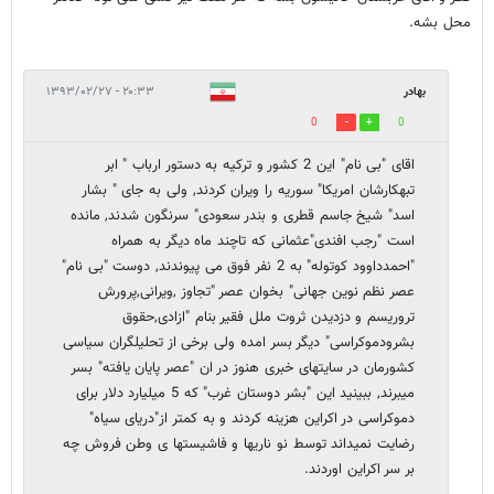
محل بشه.
بهادر
۲۰:۳۳ - ۱۳۹۳/۰۲/۲۷
0
0
اقای "بی نام" این 2 کشور و ترکیه به دستور ارباب " ابر
تبهکارشان امریکا" سوریه را ویران کردند, ولی به جای " بشار
اسد" شیخ جاسم قطری و بندر سعودی" سرنگون شدند, مانده
است "رجب افندی"عثمانی که تاچند ماه دیگر به همراه
"احمدداوود کوتوله" به 2 نفر فوق می پیوندند, دوست "بی نام"
عصر نظم نوین جهانی" بخوان عصر "تجاوز ,ویرانی,پرورش
تروریسم و دزدیدن ثروت ملل فقیر بنام "ازادی,حقوق
بشرودموکراسی" دیگر بسر امده ولی برخی از تحلیلگران سیاسی
کشورمان در سایتهای خبری هنوز در ان "عصر پایان یافته" بسر
میبرند, ببینید این "بشر دوستان غرب" که 5 میلیارد دلار برای
دموکراسی در اکراین هزینه کردند و به کمتر از"دریای سیاه"
رضایت نمیداند توسط نو ناریها و فاشیستها ی وطن فروش چه
بر سر اکراین اوردند.