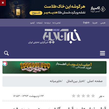
×
فارسی
العربية
English
تماس با ما
درباره ما
تبلیغات
آرشیو
یکشنبه ۱۸ مرداد ۱۴۰۵
صفحه اصلی
اخبار بین‌الملل
خاورمیانه
۲۳ اردیبهشت ۱۳۹۳ - ۱۲:۵۳
۰ نفر