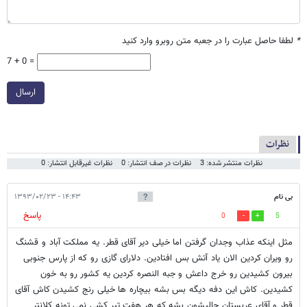
*
لطفا حاصل عبارت را در جعبه متن روبرو وارد کنید
7 + 0 =
ارسال
نظرات
نظرات منتشر شده: 3
نظرات در صف انتشار: 0
نظرات غیرقابل انتشار: 0
بی نام
۱۴:۴۳ - ۱۳۹۳/۰۲/۲۳
پاسخ
0
5
مثل اینکه عذاب وجدان گرفتن اما خیلی دیر آقای قطر. یه مملکت آباد و قشنگ
رو ویران کردین الان یاد آتش بس افتادین. دلارای گازی رو که از پارس جنوبی
بیرون کشیدین رو خرج داعش و جبه النصره کردین یه کشور رو به خون
کشیدین. کاش این دفه دیگه بس بشه بیچاره ها خیلی رنج کشیدن کاش آقای
قطر و آقای عربستان حالیشون بشه که هر هفت تیر کشی نمی تونه کلانتر