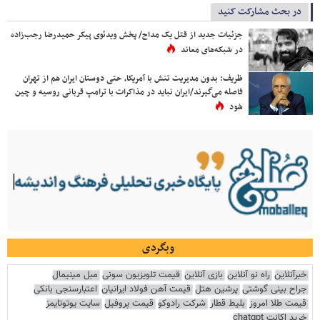
در بحث مشارکت کنید
جزئیات جدید از قتل یک مداح/ پخش ویدئوی پیکر حمیدرضا رجب‌زاده
در شبکه‌های معاند
ظریف: بدون مدیریت تنش با آمریکا، حتی دوستان ایران هم از تهران
فاصله می‌گیرند/ایران نباید در مذاکرات با ترامپ قربانی روسیه و چین
شود
وبگردی
خبرآنلاین
راه نو آنلاین
بازی آنلاین
قیمت تلویزیون سونی
مبل مینیمال
جراح بینی گوشتی
پرشین هتل
قیمت آهن فولاد ایرانیان
اعتبارسنجی بانکی
قیمت طلا امروز
بلیط قطار
شرکت رادوکو
قیمت پروفیل
سایت یوتوتایمز
خرید اکانت chatgpt