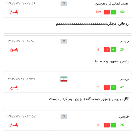
محمد ایمانی فر از هرسین
۰۷:۵۶ - ۱۳۹۳/۰۲/۲۷
پاسخ
109
150
روحانی مچکریمممممممممممممممممممممممم
بی نام
۱۰:۵۰ - ۱۳۹۳/۰۲/۲۷
پاسخ
6
20
رئیس جمهور وعده ها
بی نام
۱۲:۳۹ - ۱۳۹۳/۰۲/۲۷
پاسخ
2
42
آقای رییس جمهور دوصدگفته چون نیم کردار نیست
قزوینی
۱۳:۵۳ - ۱۳۹۳/۰۲/۲۷
پاسخ
0
25