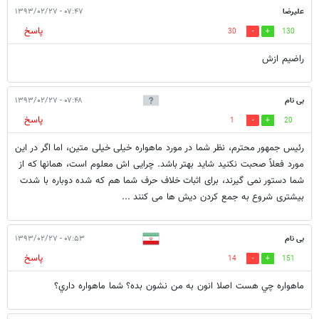
عليرضا
۰۷:۴۷ - ۱۳۹۳/۰۲/۲۷
پاسخ
30
130
راضيم ازش
بی نام
۰۷:۴۸ - ۱۳۹۳/۰۲/۲۷
پاسخ
1
20
رئیس جمهور محترم، نظر شما در مورد ماهواره خیلی خیلی متین، اما اگر در این
مورد فعلاً صحبت نکنید شاید بهتر باشد. چرایی اش معلوم است، همانها که از
شما دستور نمی گیرند، برای اثبات خلاف حرف شما هم که شده دوباره با شدت
بیشتری شروع به جمع کردن دیش ها می کنند ...
بی نام
۰۷:۵۳ - ۱۳۹۳/۰۲/۲۷
پاسخ
14
151
ماهواره چي هست اصلا انون به من نشون بده؟ شما ماهواره داري؟