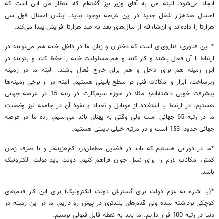
ایجاد می‌شود. البته من به آقای وزیر نیز گفته‌ام که انتظار من این است که
امسال صدهزار شغل جدید در این عرصه بوجود بیاید. ایشان امسال قول سی‌
هزارتا را داده‌اند و ان‌شاءالله از سال‌های بعد به صد هزارتا افزایش پیدا می‌کند.
* این فناوری، ‌فناروی‌ای است که دختران و زنان ما در داخل خانه هم می‌توانند در
ارتباط با آن فعال باشند و کار کنند و هم مسئولیت خانه را حفظ کنند و بتوانند در
این زمینه هم برای داخل و هم برای خارج فعال باشند. البته ما در زمینه
زیرساخت، ابزار و امکانات فنی در سطح پایینی هستیم. البته در از برخی زمینه‌ها
پیشرفت خوبی داشته‌ایم؛ مثلا در حوزه سیم‌کارت در رتبه 15 در عرصه جهانی
هستیم. در ارتباط با استفاده از موبایل و تعداد و نفوذ آن در جامعه نیز وضعیت
ما در رتبه 65 جهانی است ولی وقتی به پهنای باند می‌رسیم، رده ما در عرصه
جهانی حدودا 153 است و در مرتبه خیلی پایینی هستیم.
*ما در دورانی هستیم که باید در فضایی مطمئن‌تر، کم‌هزینه‌تر و با صرف زمان
کمتر، امکانات لازم را برای نسل جوان فراهم کنیم. دولت باید دولت الکترونیک
باشد.
*(با اشاره به عزم دولت برای گسترش دولت الکترونیک) برای این کار قد‌م‌های
کوچکی برداشته شده ولی قدم‌های بلندتری در پیش رو داریم. ما در این زمینه در
دنیا در رتبه 100 قرار داریم. ما باید به نقطه قابل قبولی برسیم.