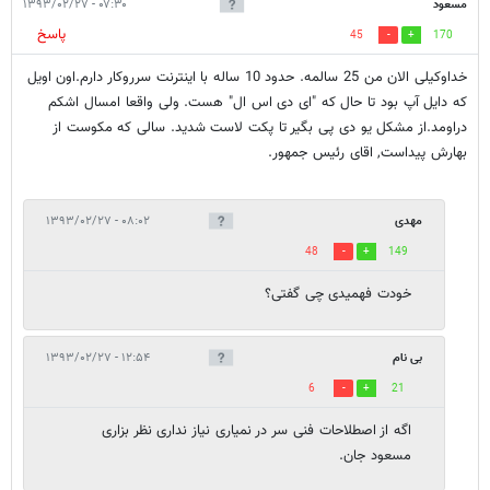
مسعود
۰۷:۳۰ - ۱۳۹۳/۰۲/۲۷
پاسخ
45
170
خداوکیلی الان من 25 سالمه. حدود 10 ساله با اینترنت سرروکار دارم.اون اویل
که دایل آپ بود تا حال که "ای دی اس ال" هست. ولی واقعا امسال اشکم
دراومد.از مشکل یو دی پی بگیر تا پکت لاست شدید. سالی که مکوست از
بهارش پیداست, اقای رئیس جمهور.
مهدی
۰۸:۰۲ - ۱۳۹۳/۰۲/۲۷
48
149
خودت فهمیدی چی گفتی؟
بی نام
۱۲:۵۴ - ۱۳۹۳/۰۲/۲۷
6
21
اگه از اصطلاحات فنی سر در نمیاری نیاز نداری نظر بزاری
مسعود جان.