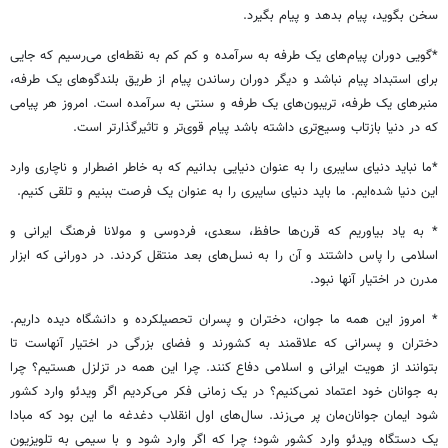
سخن بگوید، پیام بدهد و پیام بگیرد.
*گویی دوران پیام‌های یک طرفه به سرآمده و کم کم به نقطه‌ای می‌رسیم که جایی
برای استبداد پیام نباشد و دیگر دوران رساندن پیام از طریق بلندگوهای یک طرفه،
منبرهای یک طرفه، تریبون‌های یک طرفه و سنتی به سرآمده است. امروز هر پیامی
که در دنیا بازتاب وسیع‌تری داشته باشد پیام قوی‌تر و تاثیرگذار‌تر است.
*ما نباید دنیای سایبری را به عنوان دنیایی بدانیم که به خاطر اضطرار و ناچاری وارد
این دنیا شده‌ایم. ما باید دنیای سایبری را به عنوان یک فرصت ببنیم و تلقی کنیم.
* به یاد بیاوریم که قرن‌ها حافظ، سعدی، فردوسی و مولانا فرهنگ ایرانی و
اسلامی را پاس داشتند و آن را به نسل‌های بعد منتقل کردند. در دورانی که ابزار
مدرن در اختیار آنها نبود.
* امروز این همه ما جوان، دختران و پسران تحصیلکرده و دانشگاه دیده داریم.
دختران و پسرانی که علاقمند به کشورند و فضای بزرگی در اختیار آنهاست تا
بتوانند از هویت ایرانی و اسلامی دفاع کنند. چرا این همه در تزلزل هستیم؟ چرا
به جوانان خود اعتماد نمی‌کنیم؟ در یک زمانی فکر می‌کردیم اگر ویدئو وارد کشور
شود ایمان جوانان‌مان پر می‌زند. سال‌های اول انقلاب دغدغه ما این بود که مبادا
یک دستگاه ویدئو وارد کشور شود؛ چرا که اگر وارد شود و با سیمی به تلویزیون