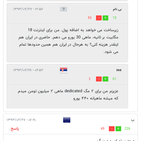
بی نام
۱۲:۵۶ - ۱۳۹۳/۰۲/۲۷
93
13
زیرساخت می خواهد به اضافه پول. من برای اینترنت 18
مگابیت بر ثانیه، ماهی 30 یورو می دهم. حاضری در ایران هم
اینقدر هزینه کنی؟ به هرحال در ایران هم همین حدودها تمام
می شود.
۰۴:۵۲ - ۱۳۹۳/۰۲/۲۸
me
2
61
عزیزم من برای ۲ مگ dedicated ماهی ۲ میلیون تومن میدم
که میشه ماهیانه ۴۴۰ یورو
ب
۰۷:۲۰ - ۱۳۹۳/۰۲/۲۷
پاسخ
49
226