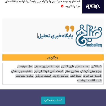
شما نظر بدهید/ خبرآنلاین را چگونه می‌بینید؟ پیشنهادها و انتقادهای
خود را بگویید
وبگردی
خبرآنلاین
راه نو آنلاین
بازی آنلاین
قیمت تلویزیون سونی
مبل مینیمال
جراح بینی گوشتی
پرشین هتل
قیمت آهن فولاد ایرانیان
اعتبارسنجی بانکی
قیمت طلا امروز
بلیط قطار
شرکت رادوکو
قیمت پروفیل
سایت یوتوتایمز
خرید اکانت chatgpt
نسخه دسکتاپ