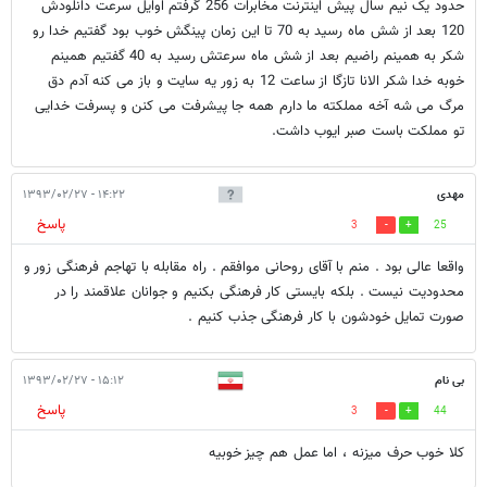
حدود یک نیم سال پیش اینترنت مخابرات 256 گرفتم اوایل سرعت دانلودش
120 بعد از شش ماه رسید به 70 تا این زمان پینگش خوب بود گفتیم خدا رو
شکر به همینم راضیم بعد از شش ماه سرعتش رسید به 40 گفتیم همینم
خوبه خدا شکر الانا تازگا از ساعت 12 به زور یه سایت و باز می کنه آدم دق
مرگ می شه آخه مملکته ما دارم همه جا پیشرفت می کنن و پسرفت خدایی
تو مملکت باست صبر ایوب داشت.
مهدی
۱۴:۲۲ - ۱۳۹۳/۰۲/۲۷
پاسخ
3
25
واقعا عالی بود . منم با آقای روحانی موافقم . راه مقابله با تهاجم فرهنگی زور و
محدودیت نیست . بلکه بایستی کار فرهنگی بکنیم و جوانان علاقمند را در
صورت تمایل خودشون با کار فرهنگی جذب کنیم .
بی نام
۱۵:۱۲ - ۱۳۹۳/۰۲/۲۷
پاسخ
3
44
کلا خوب حرف میزنه ، اما عمل هم چیز خوبیه