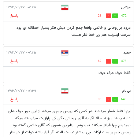
مرتضی
۰۷:۳۵ - ۱۳۹۳/۰۲/۲۷
پاسخ
26
472
درود بر روحانی و خاتمی واقعا جمع کردن دیش فکر بسیار احمقانه ای بود
سرعت اینترنت هم زیر خط فقر هست
حمید
۰۷:۳۵ - ۱۳۹۳/۰۲/۲۷
پاسخ
62
473
فقط حرف حرف حرف
بی نام
۰۷:۳۹ - ۱۳۹۳/۰۲/۲۷
پاسخ
30
643
اینها فقط شعار میدهند هر کسی که رییس جمهور میشه از این جور حرف های
عامه پسند میزنه .حالا اگر به آقای روحانی بگن کی پارازیت میفرسته میگه
نمیدونم چرا فیلتر میکنند نمیدونم . بنابراین همون که آقای خاتمی گفته بود
رییس جمهور یه تدارکات چی بیشتر نیست البته اگر قرار باشه دولت از هر نظر