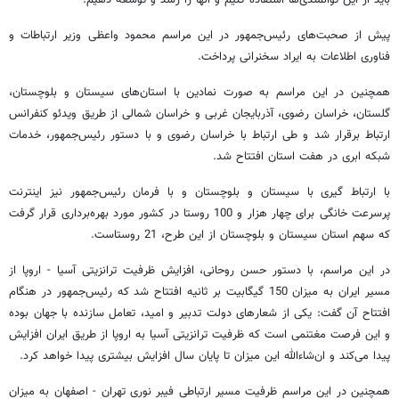
باید از این توانمندی‌ها استفاده کنیم و آنها را رشد و توسعه دهیم.
پیش از صحبت‌های رئیس‌جمهور در این مراسم محمود واعظی وزیر ارتباطات و
فناوری اطلاعات به ایراد سخنرانی پرداخت.
همچنین در این مراسم به صورت نمادین با استان‌های سیستان و بلوچستان،
گلستان، خراسان رضوی، آذربایجان غربی‌ و خراسان شمالی از طریق ویدئو کنفرانس
ارتباط برقرار شد و طی ارتباط با خراسان رضوی و با دستور رئیس‌جمهور، خدمات
شبکه ابری در هفت استان افتتاح شد.
با ارتباط‌ گیری با سیستان و بلوچستان و با فرمان رئیس‌جمهور نیز اینترنت
پرسرعت خانگی برای چهار هزار و 100 روستا در کشور مورد بهره‌برداری قرار گرفت
که سهم استان سیستان و بلوچستان از این طرح، 21 روستاست.
در این مراسم، با دستور حسن روحانی، افزایش ظرفیت ترانزیتی آسیا - اروپا از
مسیر ایران به میزان 150 گیگابیت بر ثانیه افتتاح شد که رئیس‌جمهور در هنگام
افتتاح آن گفت: یکی از شعارهای دولت تدبیر و امید، تعامل سازنده با جهان بوده
و این فرصت مغتنمی است که ظرفیت ترانزیتی آسیا به اروپا از طریق ایران افزایش
پیدا می‌کند و ان‌شاءالله این میزان تا پایان سال افزایش بیشتری پیدا خواهد کرد.
همچنین در این مراسم ظرفیت مسیر ارتباطی فیبر نوری تهران - اصفهان به میزان