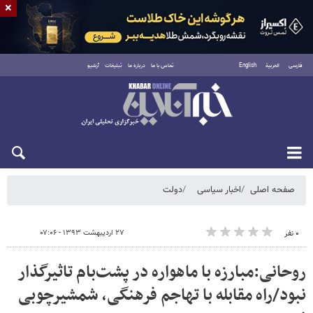
×
فارسی
العربية
English
تماس با ما
درباره ما
تبلیغات
آرشیو
شنبه ۱۷ مرداد ۱۴۰۵
صفحه اصلی
اخبار سیاسی
دولت
۲۷ اردیبهشت ۱۳۹۳ - ۰۷:۰۶
۰ نفر
روحانی:مبارزه با ماهواره در پشت‌بام تاثیرگذار
نبود/راه مقابله با تهاجم فرهنگی، شمشیرچوبی