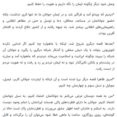
وصل شود دیگر چگونه ایمان را نگه داریم و هویت را حفظ کنیم.
*دیدیم که ویدئو آمد و فراگیر شد و در ایمان جوانان ما نه تنها اثری نداشت، بلکه
حضور جوانانمان در مساجد، محافل، دعا و توسل و حتی در مظاهر انقلابی و
راهپیمایی‌های انقلابی بیشتر شد، به جبهه رفتند و از کشور دفاع کردند و افتخار
آفرین بودند.
*بعدها قصه دیگری شروع شد، اینکه با ماهواره چه کنیم اگر خدایی نکرده
تلویزیونی بتواند با یک دیش مخفی یا آشکار شبکه دیگری را بگیرد و جوانان آن
شبکه را بببیند چگونه ایرانیت و اسلامیت می‌ماند دیدیدم که ماهواره آمد و مبارزه
در پشت‌بام و بالکن تاثیرگذار نبود و نه ایمان مردم پر زد و رفت و نه هویت مردم
از دست رفت.
*امروز ظاهرا قصه دیگر برپا شده است و آن اینکه با اینترنت جوانان کاربر، ایمیل،
موبایل و نسل سوم و چهارمش چه کنیم.
*من به همه دوستان عرض می‌کنم به جوانانمان اعتماد کنیم، به نسل جوانمان
اعتماد کنیم. جوانان ما دارای فطرت‌های پاکی هستند ایرانشان را تمام وجود دوست
دارند. به اسلام و خاندان ائمه اطهار عشق می‌ورزند و فطرت‌شان پاک است حالا در
گوشه‌ای، روزی روزگاری، ساعت یا ماهی خطا شود می‌توان آن را برگرداند و قابل