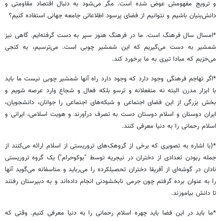
و ترویج مفهومش عوض شده است. مگر می‌شود به دنبال اقتصاد مقاومتی و
دانش‌بنیان باشیم و نتوانیم از فضای پرسود اطلاعاتی جامعه جهانی استفاده کنیم؟
*امسال سال فرهنگ است. ما در فرهنگ هنوز سپر به دست گرفته‌ایم. گاهی نیز
شمشیر به دست می‌گیریم که این شمشیر چوبی است. می‌ترسیم، به کنجی
می‌خزیم که مبادا تیری به ما برخورد کند.
*اگر تهاجم فرهنگی وجود دارد که وجود دارد راه آنها شمشیر چوبی نیست ما باید
با ابزار مدرن البته نه منفعلانه و ترسو بلکه فعال و شجاع وارد عرصه شویم و
بخش بزرگی از این فضای اجتماعی و شبکه‌های اجتماعی را جوانان، دانشجویان،
ایران دوستان و اسلام دوستان دست به تصرف درآورند و هویت اسلامی، ایرانی و
اسلام رحمانی را به دنیا معرفی کنند.
*(با اشاره به تصویری که برخی از گروهک‌های تروریستی از اسلام ارائه می‌کنند از
جمله ربودن تعدادی از دختران در نیجریه توسط "بوکوحرام") یک گروه تروریستی
نادان در گوشه‌ای از آفریقا دختران تحصیلکرده را می‌رباید و متاسفانه می‌گوید آنها
را به عنوان برده گرفتم چون جرمی نابخشودنی انجام داده‌اند و به دبیرستان رفتند
تا دانش بیاموزند.
*ما باید در این فضا باید چهره اسلام رحمانی را به دنیا معرفی کنیم. وقتی که