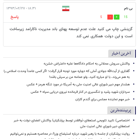
بی نام
۱۸:۳۱ - ۱۳۹۳/۰۲/۲۷
پاسخ
5
15
گزینشی چاپ می کنید علت عدم توسعه پهنای باند مدیریت ناکارامد زیرساخت
است و این دولت همکاری نمی کند
آخرین اخبار
واکنش سروش محلاتی به احکام دادگاه‌ها علیه «اعتراض خشن»
گفتاری از آیت‌الله جوادی آملی که دوباره مورد توجه قرار گرفت؛ اگر کسی عامداً وحدت اسلامی را
به هم می‌زند، با او مبارزه کنید، ولو عمامه من بر سرش باشد!
هشدار مهم دبیر شورای عالی امنیت ملی به آمریکا در مورد تنگه هرمز + عکس
سرداران شهید رشید و تنگسیری در کنار فرمانده نیروی دریایی سپاه + عکس
خبر مهم نماینده مجلس برای گندم کاران
پربیننده‌ترین
اختصاصی/ تایید تلویحی استعفای ذوالقدر توسط پزشکیان/ واکنش اعضای دولت به خبر
استعفای دبیر شورای عالی امنیت ملی
روایت پزشکیان از جلسه با رهبر شهید درباره استیضاح وزرا/ در محاصره هستیم و نمی‌توانیم