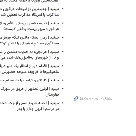
عقب‌نشینی آمریکا از حمله مجدد به ایر
ببینید | جدیدترین توضیحات عراقچی درب
مذاکرات با آمریکا؛ مذاکرات تعطیل شد؟
ببینید | تعریف «میهن‌پرستی واقعی» از
عراقچی؛ میهن‌پرست واقعی کیست؟
ببینید | زمان بسته ماندن تنگه هرم
سخنگوی سپاه چه شرطی را اعلام کرد؟
ببینید | عراقچی: نه جنایات دشمن را ف
و نه از خون‌های به‌ناحق‌ریخته‌شده می‌
ببینید | اقدام دور از انتظار یک شیر دری
ماهیگیرها با خروپف متوجه حضورش ش
ببینید | کلینتون، ترامپ را به صدام ح
بینید | اولین تصاویر از حریق در شهرک
بهارستان
ببینید | لحظه خروج مسی از جت شخص
در مراسم آخرین وداع با پدر