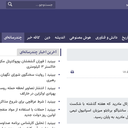
و
ریخ
دانش و فناوری
هوش مصنوعی
اندیشه
دین
کافه خبر
چندرسانه‌ای
آخرین اخبار چندرسانه‌ای
ببینید | فوران آتشفشان پوپوکتپتل مک
خاکستر ۳ کیلومتری
ببینید | روایت سخنگوی شورای نگهبان 
رهبری
ببینید | انتشار تصاویر لحظه حمله روسی
پهپادی اوکراین در خارکف
ببینید | شرط عراقچی برای شروع مذاکرات
ل رئال مادرید که هفته گذشته با شکست
ببینید | حملات با استفاده از مواد منفجر
نتیاگو برنابئو میزبان اسپانیول تیمی
اولین روز دولت جدید
ببینید | تحلیل کارشناس برنامه صداوسی