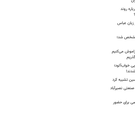
ان
اره روند
 زبان عباس
ز مشخص شد؛
راموش می‌کنیم
گذریم
ایی خواب‌آلود؛
دند!
سین تشبیه کرد
 صنعتی نصیرآباد
ی برای حضور