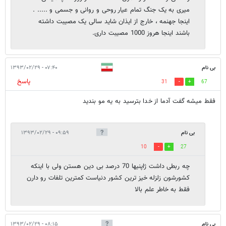
میری به یک جنگ تمام عیار روحی و روانی و جسمی و ..... .
اینجا جهنمه ، خارج از ایذان شاید سالی یک مصیبت داشته
باشند اینجا هروز 1000 مصیبت داری.
بی نام
۰۷:۴۰ - ۱۳۹۳/۰۲/۲۹
پاسخ
31
67
فقط میشه گفت آدما از خدا بترسید به یه مو بندید
بی نام
۰۹:۵۹ - ۱۳۹۳/۰۲/۲۹
10
27
چه ربطی داشت ژاپنیها 70 درصد بی دین هستن ولی با اینکه
کشورشون زلزله خیز ترین کشور دنیاست کمترین تلفات رو دارن
فقط به خاطر علم بالا
بی نام
۰۸:۱۵ - ۱۳۹۳/۰۲/۲۹