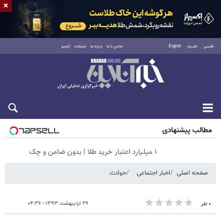
×
فارسی
العربية
English
تماس با ما
درباره ما
تبلیغات
آرشیو
جمعه ۱۶ مرداد ۱۴۰۵
مطالب پیشنهادی
۱ میلیارد اعتبار خرید طلا | بدون ضامن و چک
صفحه اصلی
اخبار اجتماعی
حوادث
۲۹ اردیبهشت ۱۳۹۳ - ۰۴:۳۶
۰ نفر