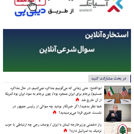
در بحث مشارکت کنید
ابوالفتح: حتی زمانی که می‌گوییم مذاکره نمی‌کنیم، در حال مذاکره
هستیم/ برجام برای ایران معجزه بود/ چون برجام به سود ایران بود آمریکا
از آن خارج شد
شما نظر بدهید/ اگر خبرنگار بودید چه سوالی از رئیس جمهور در
نشست خبری فردا می‌پرسیدید؟
راز دشمنی وزیرخارجه لبنان با ایران / یوسف رجی چه ارتباطی با حزب
نزدیک به اسرائیل دارد؟