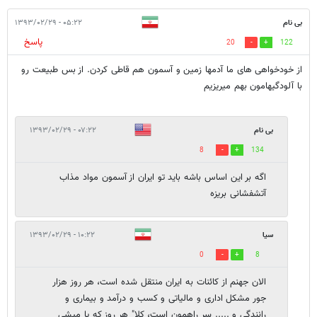
بی نام
۰۵:۲۲ - ۱۳۹۳/۰۲/۲۹
پاسخ
20
122
از خودخواهی های ما آدمها زمین و آسمون هم قاطی کردن. از بس طبیعت رو
با آلودگیهامون بهم میریزیم
بی نام
۰۷:۲۲ - ۱۳۹۳/۰۲/۲۹
8
134
اگه بر این اساس باشه باید تو ایران از آسمون مواد مذاب
آتشفشانی بریزه
سیا
۱۰:۲۲ - ۱۳۹۳/۰۲/۲۹
0
8
الان جهنم از کائنات به ایران منتقل شده است، هر روز هزار
جور مشکل اداری و مالیاتی و کسب و درآمد و بیماری و
رانندگی و ..... سر راهمون است، کلا" هر روز که پا میشی