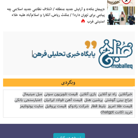
«پیمان مکه» و آرایش جدید منطقه / ائتلاف نظامی جدید اسلامی چه
پیامی برای تهران دارد؟ / مثلث ریاض، آنکارا و اسلام‌آباد علیه خلاء
امنیتی غرب
وبگردی
خبرآنلاین
راه نو آنلاین
بازی آنلاین
قیمت تلویزیون سونی
مبل مینیمال
جراح بینی گوشتی
پرشین هتل
قیمت آهن فولاد ایرانیان
اعتبارسنجی بانکی
قیمت طلا امروز
بلیط قطار
شرکت رادوکو
قیمت پروفیل
سایت یوتوتایمز
خرید اکانت chatgpt