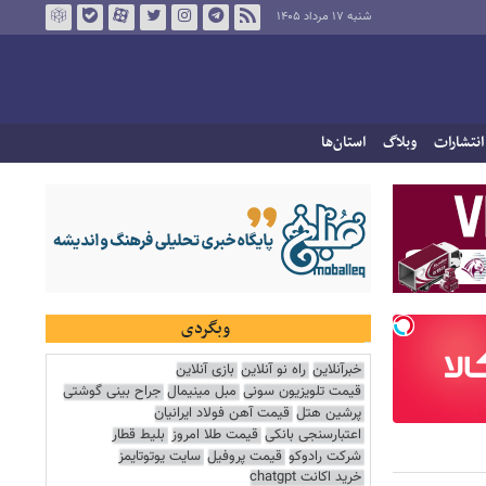
شنبه ۱۷ مرداد ۱۴۰۵
انتشارات
وبلاگ
استان‌ها
وبگردی
خبرآنلاین
راه نو آنلاین
بازی آنلاین
قیمت تلویزیون سونی
مبل مینیمال
جراح بینی گوشتی
پرشین هتل
قیمت آهن فولاد ایرانیان
اعتبارسنجی بانکی
قیمت طلا امروز
بلیط قطار
شرکت رادوکو
قیمت پروفیل
سایت یوتوتایمز
خرید اکانت chatgpt