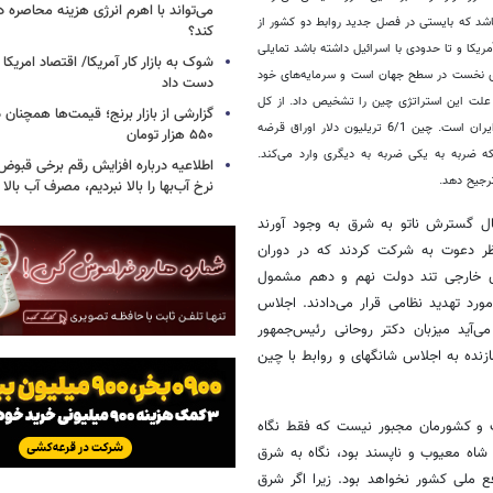
می‌تواند با اهرم انرژی‌ هزینه محاصره د
باشد که بایستی در فصل جدید روابط دو کشور از
کند؟
مریکا و تا حدودی با اسرائیل داشته باشد تمایلی
دی نخست در سطح جهان است و سرمایه‌های خود
دست داد
ان علت این استراتژی چین را تشخیص داد. از کل
تجارت چین با جهان، 19 درصد با آمریکا، 18 درصد با اتحادیه اروپا و تنها 1/0 درصد با ایران است. چین 6/1 تریلیون دلار اوراق قرضه
۵۵۰ هزار تومان
که ضربه به یکی ضربه به دیگری وارد می‌کند.
اطلاعیه درباره افزایش رقم برخی قبوض 
ترجیح دهد.
نرخ آب‌بها را بالا نبردیم، مصرف آب بال
ل گسترش ناتو به شرق به وجود آورند
ناظر دعوت به شرکت کردند که در دوران
‌های خارجی تند دولت نهم و دهم مشمول
 مورد تهدید نظامی قرار می‌دادند. اجلاس
آید میزبان دکتر روحانی رئیس‌جمهور
نده به اجلاس شانگهای و روابط با چین
ت و کشورمان مجبور نیست که فقط نگاه
شاه معیوب و ناپسند بود، نگاه به شرق
افع ملی کشور نخواهد بود. زیرا اگر شرق