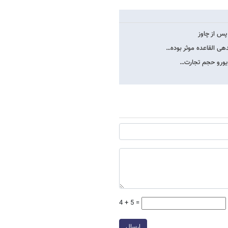
 پس از چاوز
هی القاعده موثر بوده…
4 + 5 =
ارسال