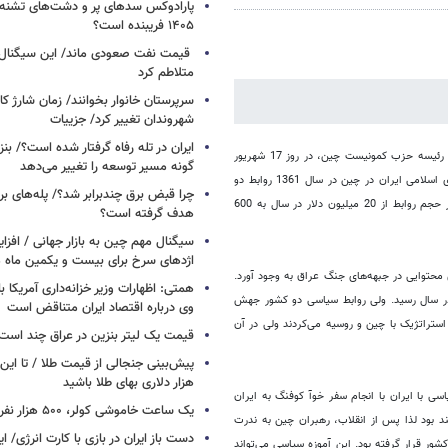
پارادوکس سدهای پر و دشت‌های تشنه/ چ
۱۴۰۵ فریبنده است؟
قیمت نفت صعودی ماند/ این سیگنال‌ها 
متلاطم کرد
سرپرستان خانوار بخوانند/ زمان شارژ کا
شهروندان تغییر کرد/ جزییات
ایران در تله رفاه گرفتار شده است؟/ بنز
هنگامی که انقلاب اسلامی در ایران به پیروزی رسید، مردم از سفر خوآ کوفنگ صدر هیات رئیسه حزب کمونیست چین، در روز 17 شهریور
گونه مسیر توسعه را تغییر می‌دهد
1357 به تهران و حمایت او از شاه، رنجیده‌خاطر بودند. ولی با همت نخستین سفیر جمهوری اسلامی ایران در چین در سال 1361 روابط دو
چرا قبض برق چندبرابر شد؟/ پله‌های بر
کشور از تاریکی درآمد و ظرف چند سال از یک‌سو روابط سیاسی ترمیم شد و از سوی دیگر حجم روابط از 20 میلیون دلار در سال به 600
هدف گرفته است؟
سیگنال‌ مهم چین به بازار جهانی / افزا
اژدهای سرخ برای بیست و یکمین ماه م
 و تاثیری محتوایی در جبهه‌های جنگ عراق به وجود آورد.
همتی: اظهارات وزیر خزانه‌داری آمریکا ب
عد آن‌قدر گسترش یافت که به نزدیک به 30 میلیارد دلار در سال رسید. ولی روابط سیاسی دو کشور جهش
وی درباره اقتصاد ایران متناقض است
استراتژیک با چین و روسیه می‌کردند ولی در آن
قیمت یک لیتر بنزین در عراق چند است
پیش‌بینی جنجالی از قیمت طلا / تا این 
هزار دلاری بهای طلا باشید
ی با ایران با انجام سفر خوآ کوفنگ به ایران
یک ساعت خاموشی کولر، ۵۰۰ هزار نفر را سیراب می‌کند
د بود لذا پس از انقلاب، رهبران چین به ندرت
دست باز ایران در بازی با کارت انرژی/ ا
ور قرار گرفته بود. این آموزه سیاسی می‌تواند