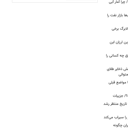
را آمار آبی
بازار نفت را
لابرگ برخی
ین ارزان این
ق چه کسانی را
یش ذخایر طلای
توالی
ا مواضع قبلی
؟/ جزییات
تاریخ منتظر رشد
یران چگونه