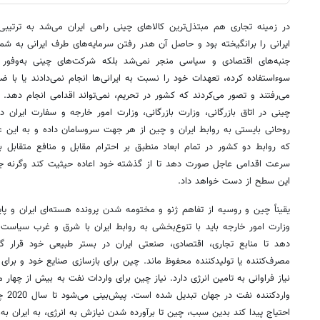
در زمینه تجاری هم مبتذل‌ترین کالاهای چینی راهی ایران می‌شد به ترتیبی 
ایرانی را برانگیخته بود و حاصل آن هدر رفتن سرمایه‌های طرف ایرانی به شم
جنبه‌های اقتصادی و سیاسی منجر نمی‌شد بلکه شرکت‌های چینی به‌وفور از 
سوءاستفاده کرده، تعهدات خود را نسبت به ایرانی‌ها انجام نمی‌دادند یا با ض
می‌رفتند و تصور می‌کردند که کشور در تحریم، نمی‌تواند اقدامی انجام دهد. 
چینی در اتاق بازرگانی، وزارت بازرگانی، وزارت امور خارجه و سفارت ایرا
روحانی بایستی به روابط ایران و چین از هر جهت سروسامان داده و به این عد
که روابط دو کشور در تمام ابعاد منطبق بر احترام مقابل و منافع متقابل 
سرعت اقدامی عاجل صورت دهد تا از گذشته خود اعاده حیثیت کند وگرنه جایگ
این سطح از دست خواهد داد.
یقیناً چین و روسیه از تفاهم ژنو و مختومه‌ شدن پرونده هسته‌ای ایران و پایا
وزارت امور خارجه باید با تنوع‌بخشی به روابط ایران با شرق و غرب سیاست
دهد تا منابع تجاری، اقتصادی، صنعتی ایران در بستر طبیعی خود قرار گ
مصرف‌کننده یا تولیدکننده محفوظ ماند. چین برای بازسازی صنایع خود و بر
نیاز فراوانی به تامین انرژی دارد. نیاز چین برای واردات نفت به بیش از چهار
واردک
احتیاج پیدا کند بدین سبب، چین تا برآورده شدن نیازش به انرژی، به ایران به‌