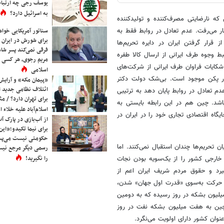
یوسف رجی چه ارتباط
به اسرائیل دارد؟
که نارضایتی مصرف‌کننده و تولیدکننده
ار می‌رفت. عدم تعادل در روابط فقط به
سناتور آمریکایی خواه
برای شورش در ایران 
قرار گرفتن ایران در دایره تحریم‌ها
فرقی نمی‌کند پسر شاه 
بط وجوه طرف ایرانی از ارسال کالا طفره
مریم رجوی، هر کسی 
شکایات فراوان‌ طرف ایرانی از شرکت‌های
اسلامی
ن در پکن موجود است. بی‌شک دولت دکتر
«پیمان مکه» و آرایش
ائتلاف نظامی جدید 
م تعادل در روابط پایان دهد به ترتیبی
برای تهران دارد؟ / مث
باشد. چین هم در این رابطه بایستی به
اسلام‌آباد علیه خلاء
اه اقتصادی تجاری خود را در ایران در
از آب‌بازی در پارک آ
برای نیما تکیدو؛«این
حکومتی نیست می‌پسن
ن تحریم‌ها چندان استقبال نمی‌کنند. اما
رسمی دیگر مرجع نیست
را نگیرید!
 خارجی کشور را از یک‌سویه بودن نجات
یرد و حقوق مردم شریف ایران اعم از
ای حرکت به‌سوی «قدرت اول جهان» شدن،
 میلیون بشکه در روز رسیده که به دومین
ننده نفت در جهان تبدیل شده است. پیش‌بینی می‌شود تا سال 2020 چین به هفت میلیون بشکه نفت در روز
عنوان کشور دارای اولویت می‌نگرد.