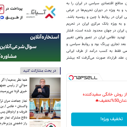
منافع اقتصادی سیاسی در ایران را به
ب و به ویژه در دوران تحریم‌ها در عرض
ایران در روابط با چین و روسیه باشد.
 به ویژه بانک مرکزی ایران در تحریم
رای ایران در جهان محدود شده است، فشار
هدید نظامی ایران در تصور واهی تغییر
 بعد تجاری پررنگ بود و روابط سیاسی و
ی فقط به کسب درآمد از طرف ایرانی
ران عقد قرارداد صورت می‌گرفت که بیشتر
در بحث مشارکت کنید
شما نظر بدهید/ اگر خ
سوالی از رئیس جمه
خبری فردا می‌پرسیدی
 از روش خانگی سفیدکننده
دان50%تخفیف🔥
نماز جماعت سران ترک
پاکستان + عکس / بن‌س
شریف و اردوغان پس ا
دفاع مشترک نماز خوا
تخفیف ویژه!
راز دشمنی وزیرخارجه 