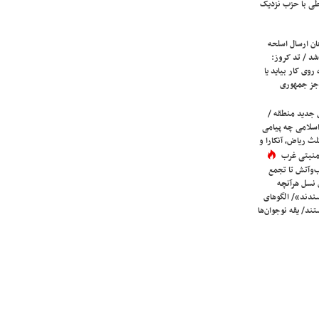
ی با حزب نزدیک
ان ارسال اسلحه
شد / تد کروز:
روی کار بیاید یا
جز جمهوری
 جدید منطقه /
اسلامی چه پیامی
لث ریاض، آنکارا و
 امنیتی غرب
ب‌وآتش تا تجمع
 نسل هرآنچه
دند»/ الگوهای
ند/ یقه نوجوان‌ها