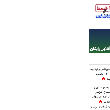
برنگار بودید چه
ور در نشست
د؟
یه، عربستان و
لمان، شهباز
ز امضای پیمان
ندند
لبنان با ایران /