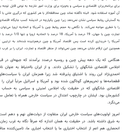
برای برنامه‌ریزان اقتصادی و سیاسی و به‌ویژه برای وزارت امور خارجه به نوعی قابل توجه 
آن آموزه استفاده شود. البته ناگفته نماند چین محافظه‌کار با هر کشوری که درگیری علنی با آ
به گسترش روابط سیاسی نشان نمی‌دهد زیرا چین یکپارچه در اندیشه کسب جایگاه اقتصا
را با خطری مواجه نمی‌کند. با نگاهی به حجم روابط چین با آمریکا و اتحادیه اروپا می‌تو
آمریکا را خریداری کرده است پس اقتصاد آمریکا و چین درهم‌تنیده شده‌اند به ترتیبی 
همچنین این ارقام نشان می‌دهد چین نمی‌تواند از منظر اقتصاد و تجارت، ایران را بر غرب 
هنگامی که یک دهه پیش چین و روسیه درصدد برآمدند که جبهه‌ای در قبا
اجلاس اقتصادی شانگهای را تشکیل دادند. و از ایران بااحتیاط به عنوان 
احمدی‌نژاد این روند با اشتیاق پذیرفته شد زیرا همزمان ایران با سیاست
قطعنامه‌ها و تحریم‌های گوناگون شده بود و آمریکا و اسرائیل مرتباً ایران را
اقتصادی شانگهای که در حقیقت یک اجلاس امنیتی و سیاسی به حساب می‌
کشورمان بود. ایشان در چارچوب اعتدال در سیاست خارجی همراه با تعامل ساز
می‌نگرد.
امروز اولویت‌های سیاست خارجی ایران متفاوت از دولت‌های نهم و دهم اس
به شرق داشته باشد. در حقیقت به همان اندازه که صرفاً نگاه به غرب زمان 
انحصاری هم اعم از انتخاب اختیاری ما یا انتخاب اجباری ما، تامین‌کننده من