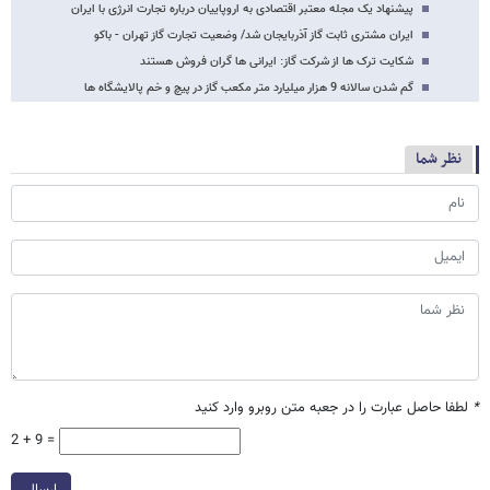
پیشنهاد یک مجله معتبر اقتصادی به اروپاییان درباره تجارت انرژی با ایران
ایران مشتری ثابت گاز آذربایجان شد/ وضعیت تجارت گاز تهران - باکو
شکایت ترک ها از شرکت گاز: ایرانی ها گران فروش هستند
گم شدن سالانه 9 هزار میلیارد متر مکعب گاز در پیچ و خم پالایشگاه ها
نظر شما
*
لطفا حاصل عبارت را در جعبه متن روبرو وارد کنید
2 + 9 =
ارسال