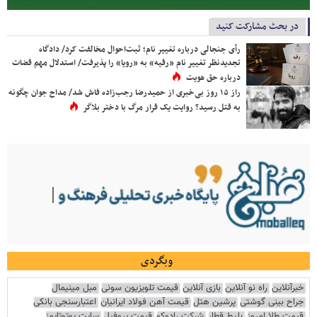
در بحث مشارکت کنید
رأی جنجالی درباره تغییر نام؛ ثبت‌احوال مخالفت کرد/ دادگاه
تجدیدنظر تغییر نام «رقیه» به «رویا» را پذیرفت/ استدلال مهم قضات
درباره حق هویت
راز ۱۵ روز بی‌خبری از حمیدرضا رجب‌زاده فاش شد/ مداح جوان چگونه
به قتل رسید؟ روایت یک قرار مرگ با دختر بلاگر
وبگردی
خبرآنلاین
راه نو آنلاین
بازی آنلاین
قیمت تلویزیون سونی
مبل مینیمال
جراح بینی گوشتی
پرشین هتل
قیمت آهن فولاد ایرانیان
اعتبارسنجی بانکی
قیمت طلا امروز
بلیط قطار
شرکت رادوکو
قیمت پروفیل
سایت یوتوتایمز