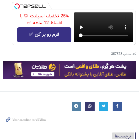
25% تخفیف ایمپلنت 🦷 با
اقساط 12 ماهه ✅
فرم رو پر کن ✅
کد مطلب
357373
برچسب‌ها