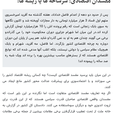
مفسدان اقتصادی؛ سرشاخه ها یا ریشه ها!
پس از حدود دو دهه از اعدام فاضل خداداد، هفته گذشته مه آفرید امیرخسروی
متهم اول فساد 3 هزار میلیارد تومانی به دار مجازات آویخته شد و اکنون نگاهها
به سوی بابک زنجانی است که رقم پرونده اش را 10 هزارمیلیارد تومان گزارش
کرده اند.در این میان اما شهرام جزایری دوران محکومیت خود را می گذراندو
برخی می گویند چندان هم به او بد نمی گذرد!و شاید هم پس از پایان این دوران
دوباره به چرخه اقتصادی کشور بازگردد. اما فاضل، مه آفرید، شهرام و بابک
هیچیک مقام سیاسی یا دولتی نیستند، بلکه اغلب آنها مدعی شده اند که نوابغ
اقتصادی هستند که از بسترهای مناسب بیشترین بهره را برده اند ویک شبه ره
صد ساله را پیموده اند!
در این میان باید پرسید مفسد اقتصادی کیست؟ چه کسانی ریشه اقتصاد کشور را
می سوزانند و با اعتمادسوزی برای پیشرفت عدالت محور کشور مانع ایجاد می
کنند.
اگر چه تعاریف مفسد اقتصادی متفاوت است اما نگارنده بر این باور است که
مفسدان واقعی اقتصادی صاحبان قدرت سیاسی هستند که از این قدرت برای
ثروت اندوزی خود و دیگران سوءاستفاده می کنند. دادستان کل کشور در گزارش به
خانه ملت از تحت تعقیب قرارگرفتن برخی مقامات پیشین از جمله برخی مقامات