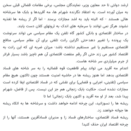
ارشد دولتی تا حد معاون وزیر، نمایندگان مجلس، برخی مقامات قضائی قبلی سخن
به میان آورده است. به اعتقاد نگارنده شهرام ها، مه آفریدها و بابک ها سرشاخه
هائی هستند - که البته باید به اشد مجازات برسند - اما اگر از ریشه ها تغذیه
نشوند هرگز نمی توانند با سرمایه های اندک به ثروتهای کلان دست یابند.
در ساختار اقتصادی و بانکی کشور گاه تلفن یک مقام سیاسی می تواند سرنوشت
یک پرونده را تغییر دهد-حتی اگراین رانت تلفنی برای آن مقام سیاسی منافع
اقتصادی مستقیم یا غیر مستقیم نداشته باشد- میزان ضربه ای که این رانت به
اقتصاد کشور می زند حتی اگر رقم منفعت اقتصادی آن هم ناچیز باشد بسیار فراتر
از جرم میلیاردی سر شاخه هاست.
اعدام مه آفرید می تواند پیام قاطعیت قوه قضائیه را به سر شاخه های فساد
اقتصادی بدهد اما هنوز ریشه ها در حاشیه امنیت هستند چون تاکنون هیچ مقام
سیاسی (تقنینی، اجرایی و قضایی) برای نقشی که در فساد اقتصادی ایفا کرده است
مجازات نشده است. حکایت بابک زنجانی هم جز این نیست. پس از فاضل، شهرام
پیدا شد، بعد از او مه آفرید و اکنون بابک زنجانی! اما تا
ریشه ها را نسوزانید، این چرخه ادامه خواهد داشت و سرشاخه ها به اتکاء ریشه
ها جوانه خواهند زد.
ریشه فساد اقتصادی، ساختارهای فساد زا و مدیران فسادآفرین هستند، آنها را از
چرخه اقتصاد ایران حذف کنید!