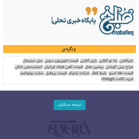
وبگردی
خبرآنلاین
راه نو آنلاین
بازی آنلاین
قیمت تلویزیون سونی
مبل مینیمال
جراح بینی گوشتی
پرشین هتل
قیمت آهن فولاد ایرانیان
اعتبارسنجی بانکی
قیمت طلا امروز
بلیط قطار
شرکت رادوکو
قیمت پروفیل
سایت یوتوتایمز
خرید اکانت chatgpt
نسخه دسکتاپ