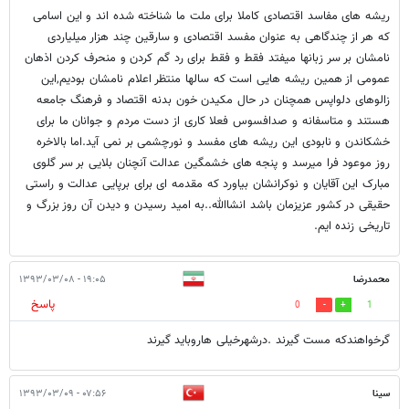
ریشه های مفاسد اقتصادی کاملا برای ملت ما شناخته شده اند و این اسامی
که هر از چندگاهی به عنوان مفسد اقتصادی و سارقین چند هزار میلیاردی
نامشان بر سر زبانها میفتد فقط و فقط برای رد گم کردن و منحرف کردن اذهان
عمومی از همین ریشه هایی است که سالها منتظر اعلام نامشان بودیم,این
زالوهای دلواپس همچنان در حال مکیدن خون بدنه اقتصاد و فرهنگ جامعه
هستند و متاسفانه و صدافسوس فعلا کاری از دست مردم و جوانان ما برای
خشکاندن و نابودی این ریشه های مفسد و نورچشمی بر نمی آید.اما بالاخره
روز موعود فرا میرسد و پنجه های خشمگین عدالت آنچنان بلایی بر سر گلوی
مبارک این آقایان و نوکرانشان بیاورد که مقدمه ای برای برپایی عدالت و راستی
حقیقی در کشور عزیزمان باشد انشاالله..به امید رسیدن و دیدن آن روز بزرگ و
تاریخی زنده ایم.
محمدرضا
۱۹:۰۵ - ۱۳۹۳/۰۳/۰۸
پاسخ
0
1
گرخواهندکه مست گیرند .درشهرخیلی هاروباید گیرند
سینا
۰۷:۵۶ - ۱۳۹۳/۰۳/۰۹