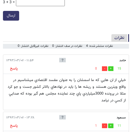
3 + 3 =
ارسال
نظرات
نظرات منتشر شده: 4
نظرات در صف انتشار: 0
نظرات غیرقابل انتشار: 0
حامد
۱۱:۵۴ - ۱۳۹۳/۰۳/۰۷
پاسخ
0
15
خيلي از ان هايي كه ما اسمشان را به عنوان مفسد اقتصادي ميشناسيم در
واقع ويترين هستند و ريشه ها را بايد در نهادهاي بالاتر كشور جست و جو كرد
مثلا در پرونده 3000ميلياردي پاي چند نماينده مجلس هم گير بوده كه صدايي
از كسي در نيامد
مسعود
۱۳:۲۸ - ۱۳۹۳/۰۳/۰۷
پاسخ
1
11