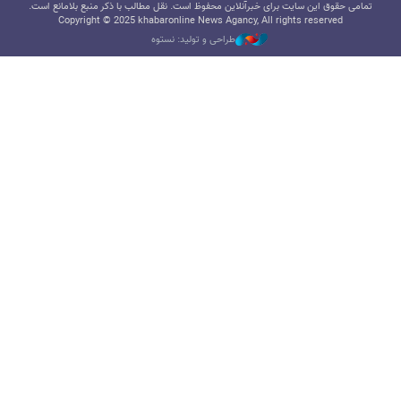
تمامی حقوق این سایت برای خبرآنلاین محفوظ است. نقل مطالب با ذکر منبع بلامانع است.
Copyright © 2025 khabaronline News Agancy, All rights reserved
طراحی و تولید: نستوه