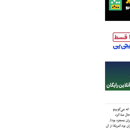
که می‌گوییم
حال مذاکره
ران معجزه بود/
ن بود آمریکا از آن