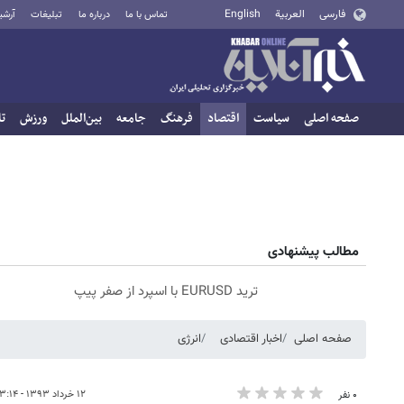
فارسی
العربية
English
تماس با ما
درباره ما
تبلیغات
آرشی
صفحه اصلی
سیاست
اقتصاد
فرهنگ
جامعه
بین‌الملل
ورزش
تا
مطالب پیشنهادی
ترید EURUSD با اسپرد از صفر پیپ
صفحه اصلی
اخبار اقتصادی
انرژی
۱۲ خرداد ۱۳۹۳ - ۰۳:۱۴
۰ نفر