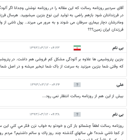
آقای سردبیر روزنامه رسالت که این مقاله را در روزنامه نوشتی وجدانا اگر آلو
در فرزندانتان شود بازهم راضی به تولید این نوع بنزین میشویید. هرسال فر
ومادرشان دچار بیماری سرطان می شوند و به مرور می میرند.. پول ناشی از وار
فرزندان ایران زمین؟؟؟
بی نام
۰۴:۲۳ - ۱۳۹۳/۰۳/۱۲
بنزین پتروشیمی ها علاوه بر آلودگی مشکل کم فروشی هم داشت. در پتروشیمی 
که وقتی شما بنزین میزنید به سرعت از باک شما تبخیر میشه و در اصل شما پ
علی
۰۴:۲۴ - ۱۳۹۳/۰۳/۱۲
بیش از این هم از روزنامه رسالت انتظار نمی رود...
بی نام
۰۴:۳۸ - ۱۳۹۳/۰۳/۱۲
روزنامه رسالت لطفاً چشماتو باز كن و خودتو به خواب نزن فكر مي كني اين 
از كجا ناشي شده؟ طي سالهاي گذشته چند روز پاك و سالم داشتيم؟ مردم 