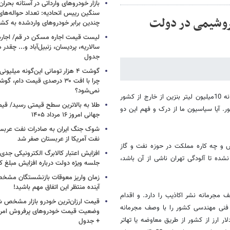
بازار خودروهای وارداتی در آستانه بحرا
سنگین رییس اتحادیه: تعداد حواله‌های
تروشیمی در دولت
چندین برابر خودروهای واردشده به کش
لیست قیمت اجاره مسکن در قم/ اجاره آ
سالاریه، پردیسان، زنبیل‌آباد و... چقدر 
جدول
گوشت ۴ هزار تومانی این‌گونه میلی
چرا با افت ۳۰ درصدی قیمت دام، گ
نمی‌شود؟
* عدم تولید روزانه 10 میلیون لیتر بنزین پتروشیمی‌ها معنایی جز واردات روزانه 10میلیون لیتر بنزین از خارج از کشور
طلا به بالاترین سطح قیمتی رسید/ قی
انه بیش از 5میلیارد دلار ارز از کشور. آیا سیاسیون ما از درک و فهم این دو
جهانی امروز ۱۶ مرداد ۱۴۰۵
شوک جنگ ایران به صادرات نفت عربست
نفت آمریکا از عربستان صفر شد
 و چه کاره مملکت در حوزه نفت و گاز
افزایش اعتبار کالابرگ الکترونیکی جدی
شده تا آلودگی تهران ناشی از آن باشد،
جلسه ویژه دولت درباره افزایش مبلغ کا
زمان واریز معوقات بازنشستگان مشخ
آینده منتظر این اتفاق مهم باشید!
 مجرمانه نشر اکاذیب را دارد. و اقدام
قیمت ارزان‌ترین خودرو بازار مشخص ش
ن فنی مهندسی کشور را با وصف مجرمانه
یع حقوق دولت ناشی از خروج سالانه حدود 5 میلیارد دلار ارز از کشور از طریق معاوضه یا تهاتر
+ جدول