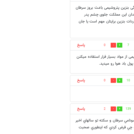
دگی بنزین پتروشیمی باعـث بروز سرطان
زندان این مملکت جلوی چشم پدر
دات بنزین برایتان مهم است یا جان
پاسخ
0
7
از مواد بسیار فرار استفاده میکنن
ول باد هوا رو میدید.
پاسخ
0
10
پاسخ
2
139
سونامي سرطان و سكته تو سالهاي اخير
رو چي فرض كردي كه اينطوري صحبت