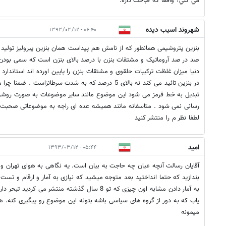
مي كني؟ واقعاً كه قباحت داره.
شهروند اسیب دیده
۰۴:۴۰ - ۱۳۹۳/۰۳/۱۲
بنزین پتروشیمی همانطور که از نامش هم پیداست همان بنزین پیرولیز تولید
صد در صد آروماتیک و مشتقات بنزن با درصد بالای بنزن است که سمی بودن ان
دنیا میزان غلظت ترکیبات حلقوی و مشتقات بنزن را پایین اورده اند استاندار
در بنزین تائید می کند نه بالای 5 درصد که به شدت سرطانزاس
تبدیل به خط قرمز می شود این موضوع مانند سایر موضوعات به صورت روشن
رسانی نمی شود . متاسفانه مانند همیشه عده ای راجه به موضوعاتی صحبت م
لطفا نظر م را منتشر کنید
امید
۰۵:۴۴ - ۱۳۹۳/۰۳/۱۲
آقایان رسالت آنچه عیان چه حاجت به بیان است. یه نگاهی به هوای تهران و ش
بندازید که حتما انداختید بعد متوجه میشید که نیازی به آمار و ارقام و تست
به آمار دادن مشابه اون چیزی که تو 8 سال گذشته منتشر م
یاب که به دور از گروه های سیاسی باشه بتونه این موضوع رو پیگیری کنه. هر
میمونه