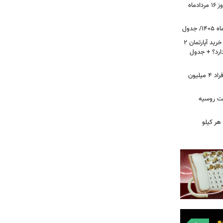
قیمت جدید دلار، یورو و سایر ارزها امروز ۱۶ مردادماه
لیست قیمت خرید مسکن در نازی‌آباد/ خرید آپارتمان ۲
دارد؟ + جدول
سرپرستان خانوار بخوانند/ حساب این افراد ۴ میلیون
فت روسیه
هر کیلو