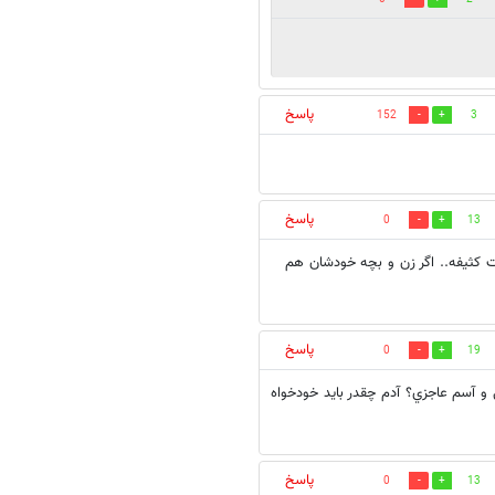
پاسخ
152
3
پاسخ
0
13
ت کثیفه.. اگر زن و بچه خودشان هم
پاسخ
0
19
 و آسم عاجزي؟ آدم چقدر بايد خودخواه
پاسخ
0
13