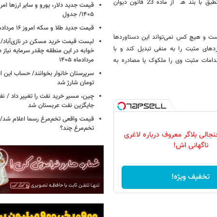
نفت خام و فرآورده با بنزین دارد که مصداقی از تخلف یا وصف مجرمانه منطبق با بند هـ از ماده 23 قانون دیوان
۱۴۰۵/ جدول
قیمت جدید طلا و سکه امروز ۱۶ مردادماه ۱۴۰۵/ جدول
است و هیچ کس نمی‌تواند این دستاوردها
های مثبت را به منفی تبدیل کند و با
خوابه در این منطقه چقدر سرمایه نیاز 
مردادماه ۱۴۰۵
دامات مثبت وی را ملکوک یا مصادره به
تومان شارژ شد
چین، مسیر خرید نفت را تغییر داد / ن
جایگزین نفت عربستان شد
قیمت واقعی تخم‌مرغ رسما اعلام شد/ 
تخم‌مرغ چند؟
لی بلاگر معروف درباره لاغری
ناگهانی اش!
تخفیف ویژه!