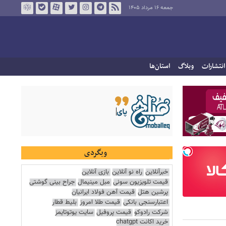
جمعه ۱۶ مرداد ۱۴۰۵
انتشارات
وبلاگ
استان‌ها
وبگردی
خبرآنلاین
راه نو آنلاین
بازی آنلاین
قیمت تلویزیون سونی
مبل مینیمال
جراح بینی گوشتی
پرشین هتل
قیمت آهن فولاد ایرانیان
اعتبارسنجی بانکی
قیمت طلا امروز
بلیط قطار
شرکت رادوکو
قیمت پروفیل
سایت یوتوتایمز
خرید اکانت chatgpt