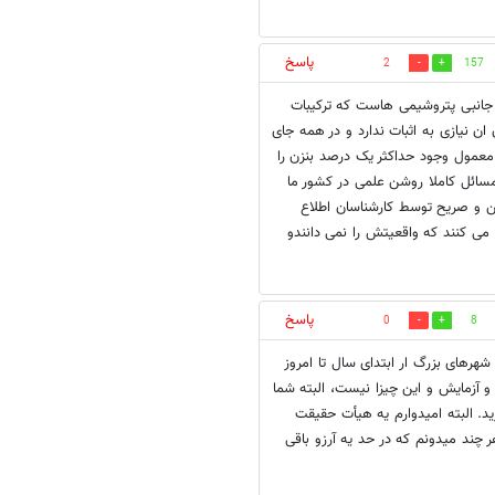
پاسخ
2
157
 جانبی پتروشیمی هاست که ترکیبات
 نیازی به اثبات ندارد و در همه جای
د معمول وجود حداکثر یک درصد بنزن را
ت . ضمنا چرا مسائل کاملا روشن علمی در کشور ما
 و صریح توسط کارشناسان اطلاع
ی کنند که واقعیتش را نمی دانندو
پاسخ
0
8
هرهای بزرگ ار ابتدای سال تا امروز
 و آزمایش و این چیزا نیست، البته شما
ی کردید تبحر دارید. البته امیدوارم یه هیأت حقیقت
 چند میدونم که در حد یه آرزو باقی