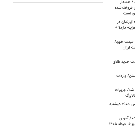
ن / هشدار
 فروخته‌شده
ور است
پارتمان در
هزینه دارد؟ +
ونی قیمت خورد/
وشت ارزان
مت جدید طلای
ان/ واردات
 شد/ جزییات
لابرگ
ص شد؟/ دوشنبه
د/ آخرین
وضعیت قیمت خودروهای پرفروش امروز ۱۶ خرداد ۱۴۰۵