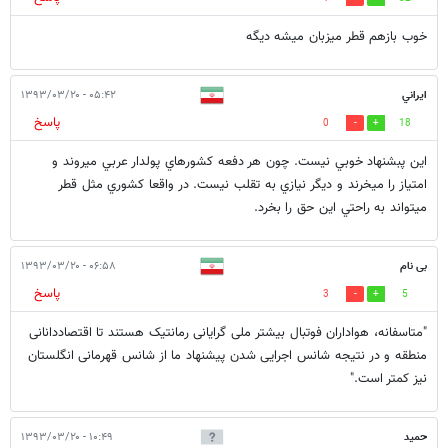
خوب بازهم قطر میزبان میشه دیگه
ايراني
۰۵:۴۲ - ۱۳۹۳/۰۳/۲۰
پاسخ
0
18
اين پبشنهاد خوبي نيست. چون هر دفعه كشورهاي پولدار عربي ميروند و
امتياز را ميخرند و ديگر نيازي به تقلب نيست. در واقعا كشوري مثل قطر
ميتواند به راحتي اين حق را بخرد.
بی نام
۰۶:۵۸ - ۱۳۹۳/۰۳/۲۰
پاسخ
3
5
"متاسفانه، هواداران فوتبال بیشتر ملی گرایانی رمانتیک هستند تا اقتصاددانانی
منطقه و در نتیجه شانس اجرایی شدن پیشنهاد ما از شانس قهرمانی انگلستان
نیز کمتر است."
حمید
۱۰:۴۹ - ۱۳۹۳/۰۳/۲۰