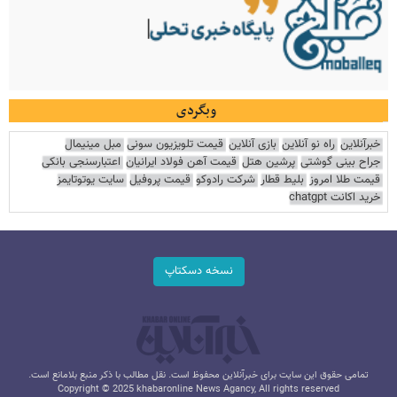
وبگردی
خبرآنلاین
راه نو آنلاین
بازی آنلاین
قیمت تلویزیون سونی
مبل مینیمال
جراح بینی گوشتی
پرشین هتل
قیمت آهن فولاد ایرانیان
اعتبارسنجی بانکی
قیمت طلا امروز
بلیط قطار
شرکت رادوکو
قیمت پروفیل
سایت یوتوتایمز
خرید اکانت chatgpt
نسخه دسکتاپ
تمامی حقوق این سایت برای خبرآنلاین محفوظ است. نقل مطالب با ذکر منبع بلامانع است.
Copyright © 2025 khabaronline News Agancy, All rights reserved