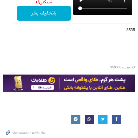
نمیکنی!)
باتخفیف بخر
3535
کد مطلب
359383