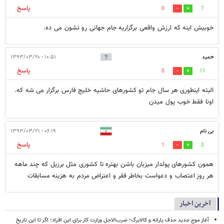
پاسخ
0
7
خوبیش اینه که ارزش واقعی برگزاریه جام جهانی رو نشون می ده.
حمید
۱۰:۵۱ - ۱۳۹۳/۰۳/۲۰
پاسخ
0
11
البته اینطوری هر سال جام تو کشورهای حاشیه خلیج فارس برگزار می شه که.
اونا فقط خوب پول میدن
بی نام
۰۶:۱۹ - ۱۳۹۳/۰۳/۲۱
پاسخ
1
3
همون کشورهای پولدار میزبان باشن بهتره تا کشوری مثل برزیل که چند ماهه
هر روز اعتصاب و دعواست بخاطر فقر و اعتراض مردم به هزینه مسابقات
آخرین اخبار
آغاز موج جدید حذف یارانه و کالابرگ؛ ضرب‌الاجل وزارت کار برای این افراد؛ اگر تا این تاریخ