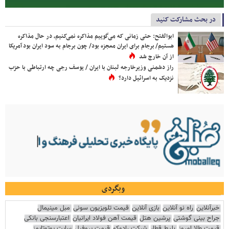
در بحث مشارکت کنید
ابوالفتح: حتی زمانی که می‌گوییم مذاکره نمی‌کنیم، در حال مذاکره
هستیم/ برجام برای ایران معجزه بود/ چون برجام به سود ایران بود آمریکا
از آن خارج شد
راز دشمنی وزیرخارجه لبنان با ایران / یوسف رجی چه ارتباطی با حزب
نزدیک به اسرائیل دارد؟
وبگردی
خبرآنلاین
راه نو آنلاین
بازی آنلاین
قیمت تلویزیون سونی
مبل مینیمال
جراح بینی گوشتی
پرشین هتل
قیمت آهن فولاد ایرانیان
اعتبارسنجی بانکی
قیمت طلا امروز
بلیط قطار
شرکت رادوکو
قیمت پروفیل
سایت یوتوتایمز