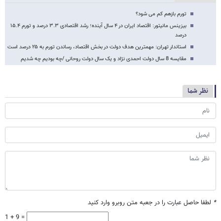
تورم بازهم کم می شود؟
بیزینس مانیتور: اقتصاد ایران در ۴ سال آینده؛ رشد اقتصادی ۳.۳ درصد و تورم ۱۵.۴
درصد
استاندار تهران: مهمترین هدف دولت در بخش اقتصاد، رساندن تورم به ۲۵ درصد است
مقایسه 8 سال دولت احمدی نژاد و یک سال دولت روحانی /چه بودیم چه شدیم
نظر شما
*
لطفا حاصل عبارت را در جعبه متن روبرو وارد کنید
1 + 9 =