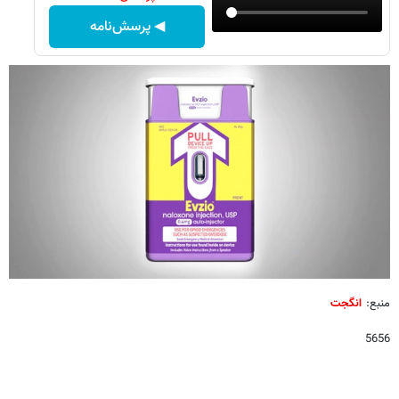
◀ پرسش‌نامه
منبع:
انگجت
5656