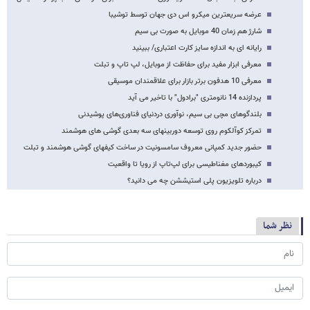
عرضه سریعترین میکرو اس دی جهان توسط توشیبا
شارژ هم زمان 40 موبایل به صورت بی سیم
رایانه ای به اندازه سایز کارت اعتباری/ ببینید
معرفی ابزار مفید برای حفاظت از موبایل، لپ تاپ و تبلت
معرفی 10 هدفون برتر بازار برای علاقمندان موسیقی
پردازنده 14 نانومتری "برادول" با تاخیر می آید
بلندگوهای مچی بی سیم، نوآوری دردنیای فناوری‌های پوشیدنی
تمرکز کوآلکوم روی توسعه دوربینهای سه بعدی گوشی های هوشمند
حضور جدید کمپانی معروف سامسونیت در ساخت کیفهای گوشی هوشمند و تبلت
کیبوردهای مغناطیسی برای لپ‌تاپ از رویا تا واقعیت
درباره تلویزیون پلی استیششن چه می دانید؟
نظر شما