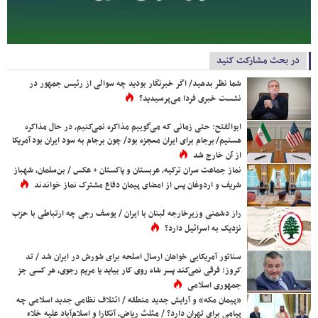
در بحث مشارکت کنید
شما نظر بدهید/ اگر خبرنگار بودید چه سوالی از رئیس جمهور در
نشست خبری فردا می‌پرسیدید؟
ابوالفتح: حتی زمانی که می‌گوییم مذاکره نمی‌کنیم، در حال مذاکره
هستیم/ برجام برای ایران معجزه بود/ چون برجام به سود ایران بود آمریکا
از آن خارج شد
نماز جماعت سران ترکیه، عربستان و پاکستان + عکس / بن‌سلمان، شهباز
شریف و اردوغان پس از امضای پیمان دفاع مشترک نماز خواندند
راز دشمنی وزیرخارجه لبنان با ایران / یوسف رجی چه ارتباطی با حزب
نزدیک به اسرائیل دارد؟
سناتور آمریکایی خواهان ارسال اسلحه برای شورش در ایران شد / تد
کروز: فرقی نمی‌کند پسر شاه روی کار بیاید یا مریم رجوی، هر کسی جز
جمهوری اسلامی
«پیمان مکه» و آرایش جدید منطقه / ائتلاف نظامی جدید اسلامی چه
پیامی برای تهران دارد؟ / مثلث ریاض، آنکارا و اسلام‌آباد علیه خلاء