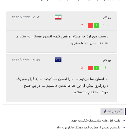
بی نام
۰۹:۰۴ - ۱۳۹۳/۰۳/۲۷
2
15
دوست من اونا به معنای واقعی کلمه انسان هستن نه مثل ما
ها که انسان نما هستیم.
بی نام
۲۱:۵۹ - ۱۳۹۳/۰۳/۲۷
2
13
ما انسان نما نبودیم .. ما را انسان نما کردند .. به قول معروف
: روزگاری بیش از این ها ما تمدن داشتیم ... در پی صلح
جهانی ما قدم برداشتیم.
آخرین اخبار
نقشه اپل علیه سامسونگ شکست خورد
نخستین تصویر از محل برخورد موشک فالکون به ماه