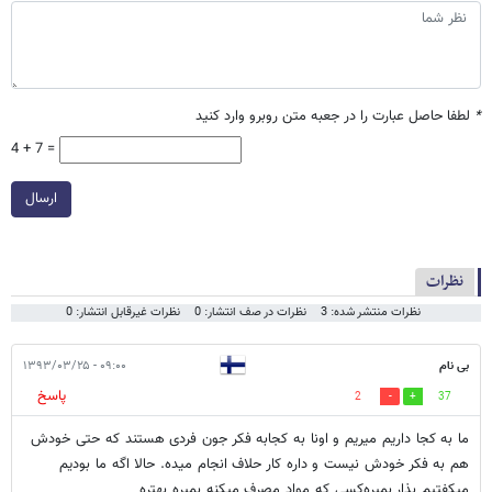
*
لطفا حاصل عبارت را در جعبه متن روبرو وارد کنید
4 + 7 =
ارسال
نظرات
نظرات منتشر شده: 3
نظرات در صف انتشار: 0
نظرات غیرقابل انتشار: 0
بی نام
۰۹:۰۰ - ۱۳۹۳/۰۳/۲۵
پاسخ
2
37
ما به کجا داریم میریم و اونا به کجا‌به فکر جون فردی هستند که حتی خودش
هم به فکر خودش نیست و داره کار حلاف انجام میده. حالا اگه ما بودیم
میکفتیم بذار بمیره‌کسی که مواد مصرف میکنه بمیره بهتره