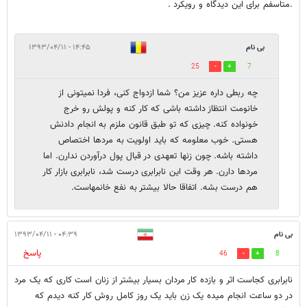
.متاسفم برای این دیدگاه و رویکرد .
بی نام
۱۴:۴۵ - ۱۳۹۳/۰۴/۱۱
25
7
چه ربطی داره عزیز من؟ شما ازدواج کنی، فردا نمیتونی از
خانومت انتظاز داشته باشی که کار کنه و پولش رو خرج
خونواده کنه. چیزی که تو طبق قانون ملزم به انجام دادنش
هستی. خوب معلومه که باید اولویت به مردها اختصاص
داشته باشه. چون زنها تعهدی در قبال پول درآوردن ندارن. اما
مردها دارن. هر وقت این نابرابری درست شد، نابرابری بازار کار
هم درست بشه. اتفاقا حالا بیشتر به نفع خانمهاست.
بی نام
۰۴:۳۹ - ۱۳۹۳/۰۴/۱۱
پاسخ
46
8
نابرابری کجاست اثر و بازده کار مردان بسیار بیشتر از زنان است کاری که یک مرد
در دو ساعت انجام میده یک زن باید یک روز کامل روش کار کنه دیدم که