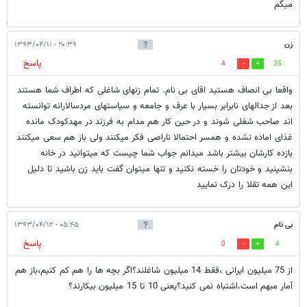
میگم
زن
۲۰:۳۹ - ۱۳۹۳/۰۴/۱۱
پاسخ
4
35
واقعا بی انصاف هستید اقای بی نام. تمام زنهای شاغلی که اطراف شما هستند
بعد از جدالهای نابرابر بسیار با عرف و جامعه و سیاستهای مردسالارانه توانسته
اند صاحب شغلی شوند و در حین کار هم مدام به فرزند در مهدکودک مانده
غذای اماده نشده و همسر احتمالا ناراصی فکر میکنند ولی باز هم سعی میکنند
بازده کارشان بیشتر باشد میدانم جواب شما چیست که میتوانید در خانه
بنشینید و خودتان را خسته نکنید و تنها میتوان گفت باید زن باشید تا دلیل
این همه تقلا را درک نمایید
بی نام
۰۵:۴۵ - ۱۳۹۳/۰۴/۱۲
پاسخ
0
4
از 75 میلیون ایرانی ،فقط 14 میلیون شاغلند؟اگر بچه ها را هم کم کنیم،باز هم
آمار مبهم است.اشتباه نمی کنید؟یعنی 10 تا 15 میلیون بیکارند؟