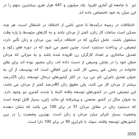
نیز با جامعه ای آماری تقریبا. يك ميليون و 641 هزار نفری بیشترین سهم را در
این میان به خود اختصاص داده اند.
اختلافات در زمینه درآمدها تا حدی ناشی از اختلاف در اشتغال است، هر چند
ممکن است ساعات کار زنان، کمتر از مردان باشد و به کارهای متوسط یا پاره وقت
مشغول باشند. عامل دیگری که در اختلاف درآمد بین مردان و زنان تأثیر دارد،
تبعیض در پرداخت دستمزد است. چنین تصور می شود که در دوره های رکود و
تعدیل ساختاری بر تعداد کارگران زن افزوده شده باشد و به میزانی که مردان
شغل خود را در بخش وسیعی از دست داده اند، زنان مجبور بوده اند برای بقای
خانواده در بخش غیر رسمی کار کنند و این اتفاقي است که یونیسف از آن به
عنوان تعدیل نامرئی نام می برد. در اکثر کشورهای درحال توسعه، زنان 25درصد
بیشتر از مردان کار می کنند، ولی حقوق زنان 40درصد کمتر از مردان می باشد،
این تبعیض حتی در کشورهای توسعه یافته البته با شدت کمتری نیز وجود دارد.
به عنوان مثال در کشور صنعتی و پیشرفته ای مانند ژاپن، بسیار قابل توجه است
که دستمزد زنان در مقابل مردان 51 در برابر 100 می باشد که نشان دهنده
وضعیت بسیار نابرابر میان مردان و زنان است. بهترین وضعیت را در بین
کشورهای توسعه یافته، سوئد با نابرابری 90 در برابر 100 دارا است.
3535