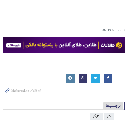
کد مطلب
363199
برچسب‌ها
کار
کارگر