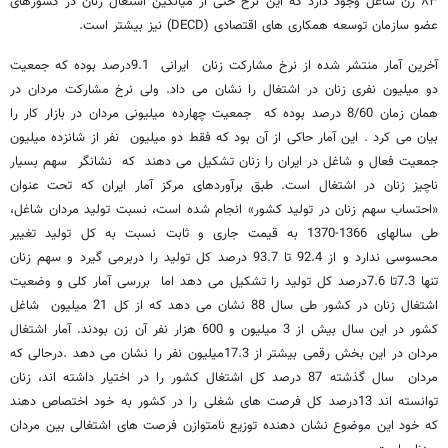
۸۳ زن شاغل وجود دارد که این نرخ حتی از میانگین اشتغال زنان در کشورهای
عضو سازمان توسعه همکاری های اقتصادی (DECD) نیز بیشتر است.
آخرين آمار منتشر شده از نرخ مشارکت زنان ایرانی 9.1درصد بوده که جمعیت
دو میلیون نفری زنان در اشتغال را نشان می داد. ولی نرخ مشارکت مردان در
همان زمان 8/60 درصد بوده که جمعیت چهارده میلیونی مردان در بازار کار را
بیان می کرد . این آمار حاکی از آن بود که فقط دو میلیون نفر از شانزده میلیون
جمعیت فعال و شاغل در ایران را زنان تشکیل می دهند که نشانگر سهم بسیار
ناچیز زنان در اشتغال است. طبق برآوردهای مرکز آمار ایران که تحت عنوان
«احتساب سهم زنان در تولید کشور» انجام شده است، نسبت تولید مردان شاغل،
طی سالهای 1366-1370 به قیمت جاری و ثابت نسبت به کل تولید تغییر
محسوسی ندارد و از 92.4 تا 93.7 درصد کل تولید را دربرمی گیرد و سهم زنان
تنها 7.3تا 7.6درصد کل تولید را تشکیل می دهد اما بررسی آمار کلی و وضعیت
اشتغال زنان در کشور طی سال 88 نشان می دهد که از کل 21 میلیون شاغل
کشور در این سال بیش از 3 میلیون و 600 هزار نفر آن زن بودند. آمار اشتغال
مردان در این بخش رقمی بیشتر از 17.3میلیون نفر را نشان می دهد .درحالی که
مردان سال گذشته 87 درصد کل اشتغال کشور را در اختیار داشته اند، زنان
توانسته اند 13درصد کل فرصت های شغلی را در کشور به خود اختصاص دهند
که خود این موضوع نشان دهنده توزیع نامتوازن فرصت های اشتغالی بین مردان