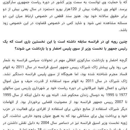
که با حمایت وی توانست به سمت وزیر کشور در دوره ریاست جمهوری سارکوزی
برسد. اتهام وی دریافت بیش از 120هزار یورو دستمزد در سال یعنی بیش از دو
برابر حقوق سالانه خود بود. هنوز سند قطعی در خصوص ارتباط میان این دو
مسئله مشاهده نمی شود و شاید کمی در خصوص قضاوت در این خصوص زود
باشد.
چنین رویه ای در فرانسه سابقه داشته است یا این نخستین باری است که یک
رئیس جمهور یا نخست وزیر از سوی پلیس احضار و یا بازداشت می شوند؟
گرچه احضار و بازداشت سارکوزی اتفاقی مهم در تحولات سیاسی فرانسه به شمار
می رود ولی پیشتر ژاک شیراک رییس جمهور اسبق فرانسه در سال 2011 به اتهام
فساد مجرم شناخته شده بود، اما هیچگاه از سوی پلیس فرانسه دستگیر نشد.
ژاک شیراک در سال 2011 به اتهام سوء استفاده از قدرت، حیف و میل اموال
دولتی و اعمال نفوذ غیرقانونی در دوره ریاست خود بر شهرداری پاریس بین سالهای
1977 تا 1995 به دوسال زندان محکوم شد. البته وی به دلیل اینکه از سال 1995
تا 2007 رییس جمهور فرانسه بود از مصونیت قضایی برخوردار بود. از اتهامات
دیگر شیراک استفاده از منابع دولتی برای استفاده از افرادی برای فعالیت در حزب
خود و پرداخت پول برای مشاغلی بود که به هیچ عنوان وجود خارجی نداشت. آلن
ژوپه نخست وزیر اسبق فرانسه نیز در دسامبر سال 2004 به دلیل نقش داشتن در
این فساد با محکومیت رو به رو شد. ژوپه با محکومیت 18 ماهه تعلیقی رو به رو