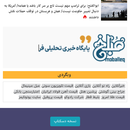
ابوالفتح: برای ترامپ مهم نیست تاج بر سر کار باشد یا عمامه/ آمریکا به
دنبال تغییر حکومت نیست/ عمان و عربستان در توقف حملات نقش
داشتند
وبگردی
خبرآنلاین
راه نو آنلاین
بازی آنلاین
قیمت تلویزیون سونی
مبل مینیمال
جراح بینی گوشتی
پرشین هتل
قیمت آهن فولاد ایرانیان
اعتبارسنجی بانکی
قیمت طلا امروز
بلیط قطار
شرکت رادوکو
قیمت پروفیل
سایت یوتوتایمز
نسخه دسکتاپ