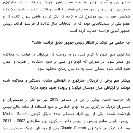
تحقیر وی و آسیب زدن به وجه سیاسی‌اش صورت پذیرفته است. سارکوزی
همچنین با زیر سوال بردن سیستم قضایی فرانسه و انتقاد شدید از شنود مکالمات
شخصی خود به این موضوع اشاره کرده که یکی از دو قاضی سوال کننده از او
عضو یکی از سندیکاهایی بوده که در انتخابات سال 2012 از فرانسوا اولاند رییس
جمهور کنونی فرانسه حمایت کرده است.
چه حکمی می تواند در انتظار رئیس جمهور سابق فرانسه باشد؟
سارکوزی هم اکنون با اتهام فساد رو به روست که می‎‌تواند در نهایت به محاکمه
وی منجر شود. در صورتی که اتهام وی مبنی بر سوء استفاده از قدرت و اعمال
نفوذ اثبات شود، ممکن است به ده سال زندان محکوم شود.
پیشتر هم برخی از نزدیکان سارکوزی با اتهاماتی مشابه دستگیر و محاکمه شده
بودند، آیا ارتباطی میان دوستان نیکولا و پرونده جدید وجود دارد؟
بله درست است. پیش از این در دسامبر 2013 نیز دو نفر از دوستیاران و
دستیاران نزدیک سارکوزی نیز به اتهام اختلاس و سوء استفاده از منابع مالی پلیس
بازداشت شدند. یکی از این افراد دستگیر شده مایکل گودین Michel Gaudin
رییس پلیس سابق پاریس و رییس دفتر سارکوزی بین سال‌های 2002 تا 2011
بود. فرد دیگر نیز کلود ژان Claude Gueant یکی از دوستان نزدیک سارکوزی بود