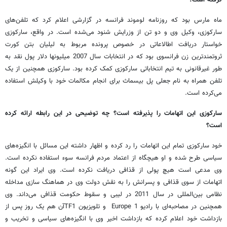
ماه مارس بود که روزنامه لوموند فرانسه در گزارشی اعلام کرد که تلفن‌های
سارکوزی، وکیل وی و دو تن از وزرایش شنود می‌شده است. در واقع، سارکوزی
خواستار دریافت اطالاعاتی در خصوص پرونده مربوط به لیلیان بتن کورت
ثروتمندترین زن فرانسوی بود که در انتخابات سال 2007 میلیونها دلار پول نقد به
طور غیرقانونی به تیم انتخاباتی سارکوزی کمک کرده بود. سارکوزی همچنین از یک
تلفن همراه به نام جعلی پل بیسماث برای انجام مکالمات خود با وکیلش استفاده
می‌کرده است.
سارکوزی این اتهامات را پذیرفته است؟ چه توضیحی در این رابطه ارائه کرده
است؟
خود سارکوزی تمام این اتهامات را رد کرده و اظهار داشته این مسائل با انگیزه‌های
سیاسی طرح شده و او هیچگاه از اعتماد مردم فرانسه سوء استفاده نکرده است.
وی مدعی است هیچ پولی از قذافی دریافت نکرده است. وی ایراد این گونه
اتهامات از سوی قذافی و پسرانش را به نقش دولت وی در هماهنگ سازی مداخله
نظامی بین‌المللی در سال 2011 در لیبی و سقوط حکومت قذافی می‌داند. وی
همچنین در مصاحبه‌ای با رادیو Europe 1 و تلویزیون TF1آن هم یک روز پس از
بازداشت خود اعلام کرده که بازداشت اخیر وی با انگیزه‌های سیاسی و تخریب و