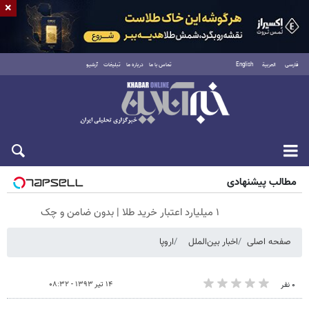
×
فارسی
العربية
English
تماس با ما
درباره ما
تبلیغات
آرشیو
پنجشنبه ۱۵ مرداد ۱۴۰۵
مطالب پیشنهادی
۱ میلیارد اعتبار خرید طلا | بدون ضامن و چک
صفحه اصلی
اخبار بین‌الملل
اروپا
۱۴ تیر ۱۳۹۳ - ۰۸:۳۲
۰ نفر