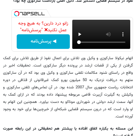
نفوذ در سیستم فضایی دستگیر شد. دلیل اصلی بازداشت سارکوزی چه بود؟
زانو درد دارین؟ به هیچ وجه
عمل نکنید❌ "پرسش‌نامه"
◀ پرسش‌نامه
اتهام نیکولا سارکوزی و وکیل وی تلاش برای اعمال نفوذ از طریق تلاش برای کمک
گرفتن از یکی از قضات ارشد در پرونده‌ دیگر سارکوزی است. تحقیقات اخیر در
واقع در راستای شنود مکالمات تلفنی سارکوزی و وکیل وی بود که در آن سارکوزی
متهم به دریافت نزدیک به 50 میلیون یورو کمک غیرقانونی از قذافی در دوره
انتخابات ریاست جمهوری سال 2007 شده بود. در آن تماس‌های تلفنی سارکوزی و
وکیلش به گیلبرت آزیبرت قاضی مربوطه پیشنهاد داده بودند که در ازای کمک به
آنها، سمت ارشد دولتی در شهرداری موناکو به دست بیاورد. همچنین این اتهام به
او وارد است که در درون سیستم قضایی شبکه‌ای از خبرچین‌ها برای خود به وجود
آورده است.
این مسئله به یکباره اتفاق افتاده یا پیشتتر هم تحقیقاتی در این رابطه صورت
گرفته است؟