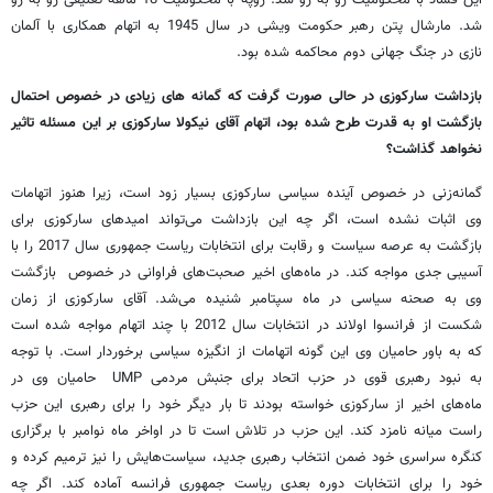
شد. مارشال پتن رهبر حکومت ویشی در سال 1945 به اتهام همکاری با آلمان
نازی در جنگ جهانی دوم محاکمه شده بود.
بازداشت سارکوزی در حالی صورت گرفت که گمانه های زیادی در خصوص احتمال
بازگشت او به قدرت طرح شده بود، اتهام آقای نیکولا سارکوزی بر این مسئله تاثیر
نخواهد گذاشت؟
گمانه‌زنی در خصوص آینده سیاسی سارکوزی بسیار زود است، زیرا هنوز اتهامات
وی اثبات نشده است، اگر چه این بازداشت می‌تواند امیدهای سارکوزی برای
بازگشت به عرصه سیاست و رقابت برای انتخابات ریاست جمهوری سال 2017 را با
آسیبی جدی مواجه کند. در ماه‌های اخیر صحبت‌های فراوانی در خصوص بازگشت
وی به صحنه سیاسی در ماه سپتامبر شنیده می‌شد. آقای سارکوزی از زمان
شکست از فرانسوا اولاند در انتخابات سال 2012 با چند اتهام مواجه شده است
که به باور حامیان وی این گونه اتهامات از انگیزه سیاسی برخوردار است. با توجه
به نبود رهبری قوی در حزب اتحاد برای جنبش مردمی UMP حامیان وی در
ماه‌های اخیر از سارکوزی خواسته بودند تا بار دیگر خود را برای رهبری این حزب
راست میانه نامزد کند. این حزب در تلاش است تا در اواخر ماه نوامبر با برگزاری
کنگره سراسری خود ضمن انتخاب رهبری جدید، سیاست‌هایش را نیز ترمیم کرده و
خود را برای انتخابات دوره بعدی ریاست جمهوری فرانسه آماده کند. اگر چه