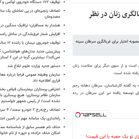
توقیف ۱۷۲ دستگاه خودروی لوکس و آپارتمان
تصادف زنجیره‌ای در پی تماشای یک سانح
ای غربالگری زنان در نظر
مصدومان
هشدار به مسافران؛ ترافیک سنگین در 
افزایش شمار غرق‌شدگی در ساحل رامس
صوبه اعتبار برای غربالگری سرطان سینه
توقیف خودروی نیسان با راننده ۱۲ ساله در این جاده
پیش‌بینی جدید مدل‌های هواشناسی؛ گر
نمی‌کند!/ بیشترین گرما در این ۶ استان
زی است و از سوی دیگر برای سلامت زنان
دستور جدید وزارت علوم ابلاغ شد
گرفته شده است.
سازمان وظیفه عمومی فراجا درباره معا
فراری اطلاعیه داد
 به گفته کارشناسان، سرطان دهانه رحم
اعتراض پرستاران بیمارستان فیاض ب
در کشورهای توسعه یافته نیز این سرطان در رده
سازمان نظام پرستاری: هیچ پرستاری باز
نشده است/ از رئیس جمهور خواستیم و
تصادف رخ‌به‌رخ ۲ خودرو سمند/ ۴ سرنشین جان باختند
راه‌اندازی یک سامانه مهم در تامین اجت
حذف نام همسر سابق از شناسنامه مم
امکان حذف «زاده» و «پور» از نام خانوا
زار تو یک جعبه با این قیمت!