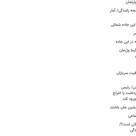
ه رانندگی/ آمار
این جاده شمالی
ر
ما ول‌مان
فیت سربازان
خش/ رئیس
داشت یا اخراج
رود کند
ماعی
کن است؟/
دگی