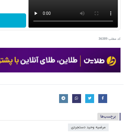
کد مطلب
36389
برچسب‌ها
مرضیه وحید دستجردی