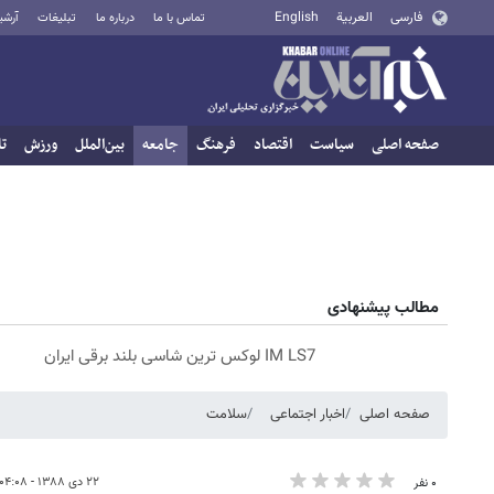
فارسی
العربية
English
تماس با ما
درباره ما
تبلیغات
آرشی
صفحه اصلی
سیاست
اقتصاد
فرهنگ
جامعه
بین‌الملل
ورزش
تا
مطالب پیشنهادی
IM LS7 لوکس ترین شاسی بلند برقی ایران
صفحه اصلی
اخبار اجتماعی
سلامت
۲۲ دی ۱۳۸۸ - ۰۴:۰۸
۰ نفر