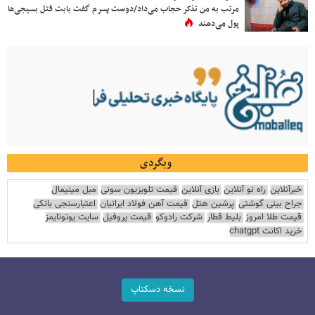
مرتب به من تذکر حجاب می‌داد/دوست پسرم گفت بابت قتل بسیجی‌ها
پول می‌دهند
وبگردی
خبرآنلاین
راه نو آنلاین
بازی آنلاین
قیمت تلویزیون سونی
مبل مینیمال
جراح بینی گوشتی
پرشین هتل
قیمت آهن فولاد ایرانیان
اعتبارسنجی بانکی
قیمت طلا امروز
بلیط قطار
شرکت رادوکو
قیمت پروفیل
سایت یوتوتایمز
خرید اکانت chatgpt
نسخه دسکتاپ