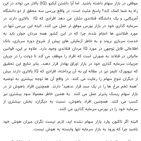
موفقی در بازار سهام داشته باشید. اما آیا داشتن آی‏کیو (IQ) بالاتر می تواند در این
راه به شما کمک کند؟ پاسخ مثبت است. در واقع بررسی سه محقق از دو دانشگاه
آمریکایی و یک دانشگاه فنلاندی نشان می دهد افرادی که IQ بالاتری دارند در
سرمایه گذاری خود در بازار بورس موفق تر عمل می کنند. البته این بررسی تنها در
مورد فنلاندی ها انجام شده، چرا که در این کشور همه مردان جوان باید به
خدمت سربازی بروند و به خاطر آزمایش های پیش از شروع دوره سربازی، بانک
اطلاعاتی قابل توجهی در مورد IQ مردان فنلاندی وجود دارد. علاوه بر این، قوانین
مالیاتی در فنلاند به صورتی است که افراد را موظف می کند تا دولت را در جریان
جزییات سرمایه گذاری خود در بازار اوراق بهادار قرار دهند. بنابر نتایج این تحقیق
که نیویورک تایمز نیز در مقاله ای به آن پرداخته، افرادی که IQ بالاتری دارند بیش
از دیگران تنوع سهام را رعایت می کنند. در واقع آن ها توجه بیشتری به توصیه
"همه تخم مرغ ها را در یک سبد قرار ندهید" دارند. همچنین افراد باهوش تر در
بازار سهام ریسک پذیرتر عمل می کنند به همین خاطر معمولا سود بیشتری نیز
کسب می کنند. همچنین افراد باهوش، نسبت به دیگران، بخش بیشتری از
سرمایه خود را در بورس سرمایه گذاری می کنند.
البته اگر تاکنون وارد بازار سهام نشده اید، لازم نیست نگران میزان هوش خود
باشید چرا که ورود به بازار سرمایه تنها وابسته به هوش نیست.