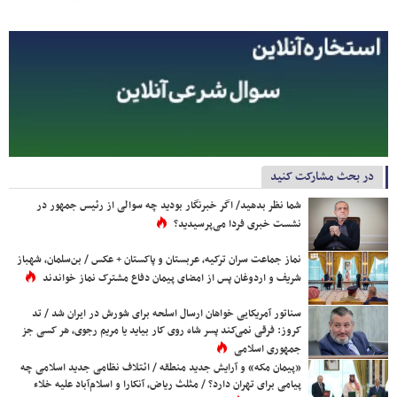
در بحث مشارکت کنید
شما نظر بدهید/ اگر خبرنگار بودید چه سوالی از رئیس جمهور در
نشست خبری فردا می‌پرسیدید؟
نماز جماعت سران ترکیه، عربستان و پاکستان + عکس / بن‌سلمان، شهباز
شریف و اردوغان پس از امضای پیمان دفاع مشترک نماز خواندند
سناتور آمریکایی خواهان ارسال اسلحه برای شورش در ایران شد / تد
کروز: فرقی نمی‌کند پسر شاه روی کار بیاید یا مریم رجوی، هر کسی جز
جمهوری اسلامی
«پیمان مکه» و آرایش جدید منطقه / ائتلاف نظامی جدید اسلامی چه
پیامی برای تهران دارد؟ / مثلث ریاض، آنکارا و اسلام‌آباد علیه خلاء