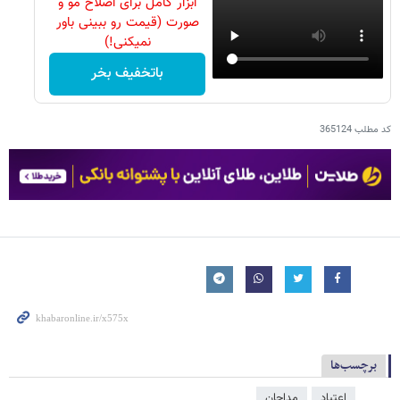
ابزار کامل برای اصلاح مو و
صورت (قیمت رو ببینی باور
نمیکنی!)
باتخفیف بخر
کد مطلب
365124
برچسب‌ها
اعتیاد
مداحان