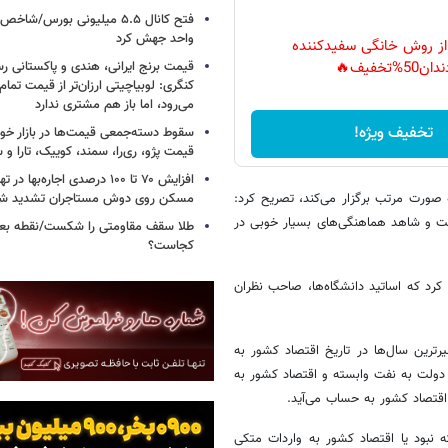
واحد جهش کرد
 از روش خانگی سفیدکننده
قیمت برنج ایرانی، هندی و پاکستانی رس
دان50%تخفیف🔥
کنگری: لوبیاچیتی ارزان‌تر از قیمت تم
می‌رود، اما باز هم مشتری ندارد
تخفیف ویژه!
سقوط دسته‌جمعی قیمت‌ها در بازار خود
قیمت پژو، ری‌را، سمند، کوییک، تارا و
افزایش ۷۰ تا ۱۰۰ درصدی اجاره‌به
 صورت مرتب برگزار می‌کند، تصریح کرد:
مسکن روی دوش مستاجران تشدید ش
ت و شاهد هماهنگی‌های بسیار خوبی در
طلا سقف مقاومتی را شکست/نقطه بع
کجاست؟
کرد که اساتید دانشگاه‌ها، صاحب نظران
د و تورم بی‌نظیرترین سال‌ها در تاریخ اقتصاد کشور به
 دولت به نفت وابسته و اقتصاد کشور به
اقتصاد کشور به حساب می‌آید.
 نبود یا اقتصاد کشور به واردات متکی