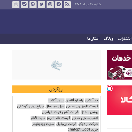
شنبه ۱۷ مرداد ۱۴۰۵
انتشارات
وبلاگ
استان‌ها
وبگردی
خبرآنلاین
راه نو آنلاین
بازی آنلاین
قیمت تلویزیون سونی
مبل مینیمال
جراح بینی گوشتی
پرشین هتل
قیمت آهن فولاد ایرانیان
اعتبارسنجی بانکی
قیمت طلا امروز
بلیط قطار
شرکت رادوکو
قیمت پروفیل
سایت یوتوتایمز
خرید اکانت chatgpt