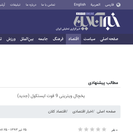
فارسی
العربية
English
تماس با ما
درباره ما
تبلیغات
آرشی
صفحه اصلی
سیاست
اقتصاد
فرهنگ
جامعه
بین‌الملل
ورزش
تا
مطالب پیشنهادی
یخچال ویترینی 9 فوت ایستکول (جدید)
صفحه اصلی
اخبار اقتصادی
اقتصاد کلان
۲۵ تیر ۱۳۹۳ - ۰۷:۲۵
۰ نفر