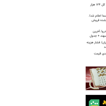
فتح کانال ۵.۵ میلیونی بورس/شاخص کل ۱۲۴ هزار
ما اعلام شد/
ام‌شده فروش
رو/ آخرین
 سهند + جدول
ا در تهران/ فشار هزینه
د
دی قیمت