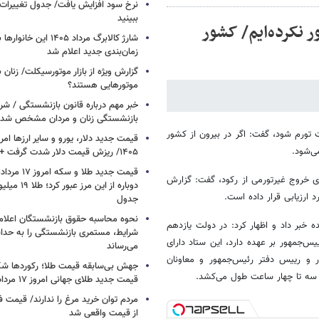
نرخ سود افزایش یافت/ جدول تغییرات 
ببینید
ر نکرده‌ایم/ کشور
شارژ کالابرگ مرداد ۱۴۰۵ ا
زمان‌بندی جدید اعلام شد
گزارش ویژه از بازار موتورسیکلت/ زنان 
موتورهایی هستند؟
خبر مهم درباره قانون بازنشستگی / شر
بازنشستگی زنان و مردان مشخص شد
 تورم شود، گفت: اگر در بیرون از کشور
ی‌شود.
۱۴۰۵/ ریزش قیمت دلار شدت گرفت + جدول
ی خروج غیرتورمی از رکود، گفت: گزارش
دوباره از این م
ارزیابی قرار داده است.
جدول
نحوه محاسبه حقوق بازنشستگان اعلام
خبر داد و اظهار کرد: در دولت یازدهم
شرایط، مستمری بازنشستگی را به حدا
‌جمهور بر عهده دارد، این ستاد دارای
می‌رساند
ر و رییس دفتر رئیس‌جمهور و معاونان
جهش بی‌سابقه قیمت طلا؛ رکوردها ش
 سه تا چهار ساعت طول می‌کشد.
قیمت جدید طلای جهانی امروز ۱۷ مرداد ۱۴۰۵
مردم توان خرید مرغ را ندارند/ قیمت
از قیمت واقعی شد