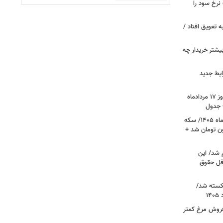
نرخ سود را
ین خانوارها به تعویق افتاد /
بیشتر خریدار چه
ایط جدید
قیمت جدید دلار، یورو و سایر ارزها امروز ۱۷ مردادماه
قیمت جدید طلا و سکه امروز ۱۷ مردادماه ۱۴۰۵/ سکه
رز عبور کرد؛ طلا ۱۹ میلیون تومان شد +
 شد/ این
قل حقوق
کسته شد/
 فروش مرغ کمتر