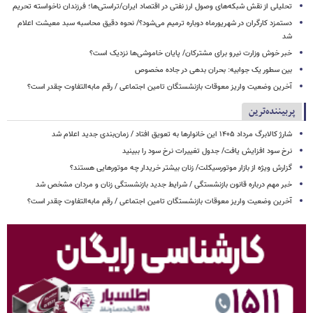
تحلیلی از نقش شبکه‌های وصول ارز نفتی در اقتصاد ایران/تراستی‌ها؛ فرزندان ناخواسته تحریم
دستمزد کارگران در شهریورماه دوباره ترمیم می‌شود؟/ نحوه دقیق محاسبه سبد معیشت اعلام
شد
خبر خوش وزارت نیرو برای مشترکان/ پایان خاموشی‌ها نزدیک است؟
بین سطور یک جوابیه: بحران بدهی در جاده مخصوص
آخرین وضعیت واریز معوقات بازنشستگان تامین اجتماعی / رقم مابه‌التفاوت چقدر است؟
پربیننده‌ترین
شارژ کالابرگ مرداد ۱۴۰۵ این خانوارها به تعویق افتاد / زمان‌بندی جدید اعلام شد
نرخ سود افزایش یافت/ جدول تغییرات نرخ سود را ببینید
گزارش ویژه از بازار موتورسیکلت/ زنان بیشتر خریدار چه موتورهایی هستند؟
خبر مهم درباره قانون بازنشستگی / شرایط جدید بازنشستگی زنان و مردان مشخص شد
آخرین وضعیت واریز معوقات بازنشستگان تامین اجتماعی / رقم مابه‌التفاوت چقدر است؟