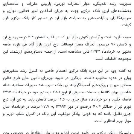
مدیریت رشد نقدینگی،‌ مهار انتظارات تورمی،‌ ‌بازبینی مقررات و ساده‌سازی
بخشنامه‌های ارزی بانک مرکزی جهت به جریان انداختن امور فعالین تجاری و
سرمایه‌گذاران و ثبات‌بخشی به تحولات بازار ارز در دستور کار بانک مرکزی قرار
گرفت.
سیف افزود: ثبات و آرامش کنونی بازار ارز که در قالب کاهش ۲.۴ درصدی نرخ ارز
و کاهش ۷۶ درصدی انحراف معیار نوسانات نرخ ارزدر بازار آزاد طی یازده ماهه
منتهی به خردادماه ۱۳۹۳ قابل مشاهده است،‌ از جمله دستاوردهای ارزشمند این
مجموعه اقدامات است.
به گفته وی، در این دوره بانک مرکزی اهتمام خاصی به کنترل رشد متغیرهای
پولی در حدود مطلوب داشت. بازنگری در شیوه تورم‌زای تامین مالی طرح عظیم
مسکن مهر و رویکردهای انضباط‌گرایانه این بانک سبب شد تغییرات نقطه‌به نقطه‌
شاخص بهای کالاها و خدمات مصرفی از اوج ۴۵.۱ درصدی خود در خردادماه ۱۳۹۲
فاصله بگیرد و در خردادماه سال جاری به ۱۴.۶ درصد کاهش یابد. به تبع آن، نرخ
تورم نیز از حداکثر ۴۰.۴ درصدی در مهر ۱۳۹۹۲ به ۲۷.۷ درصد در خردادماه سال
جاری تقلیل یافته که به خوبی بیانگر موفقیت این بانک در کنترل شتاب تورم و
مهار تورم انتظاری است.
رئیس‌کل بانک مرکزی در ادامه ضمن اشاره به پاره‌ای انتقادها در خصوص وزن