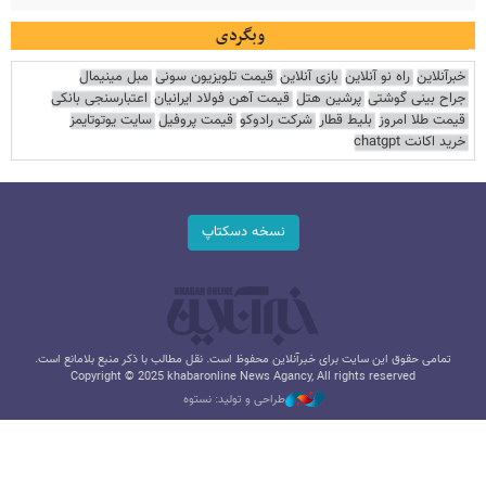
وبگردی
خبرآنلاین
راه نو آنلاین
بازی آنلاین
قیمت تلویزیون سونی
مبل مینیمال
جراح بینی گوشتی
پرشین هتل
قیمت آهن فولاد ایرانیان
اعتبارسنجی بانکی
قیمت طلا امروز
بلیط قطار
شرکت رادوکو
قیمت پروفیل
سایت یوتوتایمز
خرید اکانت chatgpt
نسخه دسکتاپ
تمامی حقوق این سایت برای خبرآنلاین محفوظ است. نقل مطالب با ذکر منبع بلامانع است.
Copyright © 2025 khabaronline News Agancy, All rights reserved
طراحی و تولید: نستوه