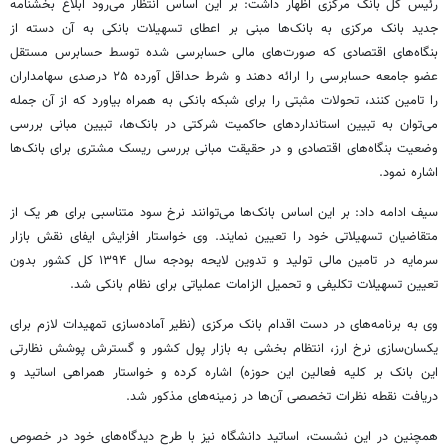
رئیس کل بانک مرکزی اظهار داشت: بر این اساس انتظار می‌رود ابلاغ بخشنامه
جدید بانک مرکزی به بانک‌ها مبنی بر اعطای تسهیلات بانکی به آن دسته از
بنگاه‌های اقتصادی که صورت‌های مالی حسابرسی شده توسط حسابرس مستقل
عضو جامعه حسابرسی را ارائه دهند و شرط حداقل آورده ۲۵ درصدی سهامداران
را تامین کنند،‌ تحولات مثبتی را برای شبکه بانکی به همراه بیاورد که از آن جمله
می‌توان به تبیین استاندار‌دهای حاکمیت شرکتی در بانک‌ها، تبیین مبانی بررسی
وضعیت بنگاه‌های اقتصادی و در حقیقت مبانی بررسی ریسک مشتری برای بانک‌ها
اشاره نمود.
سیف ادامه داد: بر این اساس بانک‌ها می‌توانند نرخ سود متناسبی برای هر یک از
متقاضیان تسهیلاتی خود را تعیین نمایند. وی خواستار افزایش ایفای نقش بازار
سرمایه در تامین مالی تولید و تدوین لایحه بودجه سال ۱۳۹۴ کل کشور بدون
تعیین تسهیلات تکلیفی و تحمیل الزامات عملیاتی برای نظام بانکی شد.
وی به برنامه‌های در دست اقدام بانک مرکزی (نظیر آماده‌سازی تمهیدات لازم برای
یکسان‌سازی نرخ ارز، انتظام‌ بخشی به بازار پول کشور و گسترش پوشش نظارتی
این بانک بر کلیه فعالین این حوزه)‌ اشاره کرده و خواستار همراهی اساتید و
دریافت نقطه‌ نظرات تخصصی آن‌ها در زمینه‌های مذکور شد.
همچنین در این نشست، اساتید دانشگاه نیز با طرح دیدگاه‌های خود در خصوص