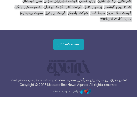
خبرآنلاین
راه نو آنلاین
بازی آنلاین
قیمت تلویزیون سونی
مبل مینیمال
جراح بینی گوشتی
پرشین هتل
قیمت آهن فولاد ایرانیان
اعتبارسنجی بانکی
قیمت طلا امروز
بلیط قطار
شرکت رادوکو
قیمت پروفیل
سایت یوتوتایمز
خرید اکانت chatgpt
نسخه دسکتاپ
تمامی حقوق این سایت برای خبرآنلاین محفوظ است. نقل مطالب با ذکر منبع بلامانع است.
Copyright © 2025 khabaronline News Agancy, All rights reserved
طراحی و تولید: نستوه