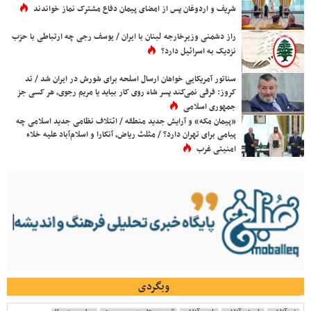
شریف و اردوغان پس از امضای پیمان دفاع مشترک نماز خواندند
راز دشمنی وزیرخارجه لبنان با ایران / یوسف رجی چه ارتباطی با حزب
نزدیک به اسرائیل دارد؟
سناتور آمریکایی خواهان ارسال اسلحه برای شورش در ایران شد / تد
کروز: فرقی نمی‌کند پسر شاه روی کار بیاید یا مریم رجوی، هر کسی جز
جمهوری اسلامی
«پیمان مکه» و آرایش جدید منطقه / ائتلاف نظامی جدید اسلامی چه
پیامی برای تهران دارد؟ / مثلث ریاض، آنکارا و اسلام‌آباد علیه خلاء
امنیتی غرب
وبگردی