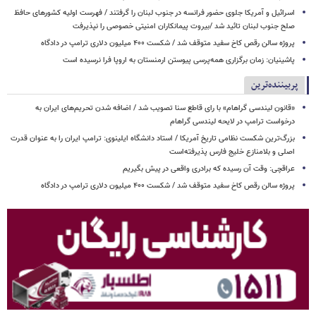
اسرائیل و آمریکا جلوی حضور فرانسه در جنوب لبنان را گرفتند / فهرست اولیه کشورهای حافظ
صلح جنوب لبنان تائید شد /بیروت پیمانکاران امنیتی خصوصی را نپذیرفت
پروژه سالن رقص کاخ سفید متوقف شد / شکست ۴۰۰ میلیون دلاری ترامپ در دادگاه
پاشینیان: زمان برگزاری همه‌پرسی پیوستن ارمنستان به اروپا فرا نرسیده است
پربیننده‌ترین
«قانون لیندسی گراهام» با رای قاطع سنا تصویب شد / اضافه شدن تحریم‌های ایران به
درخواست ترامپ در لایحه لیندسی گراهام
بزرگ‌ترین شکست نظامی تاریخ آمریکا / استاد دانشگاه ایلینوی: ترامپ ایران را به عنوان قدرت
اصلی و بلامنازع خلیج فارس پذیرفته‌است
عراقچی: وقت آن رسیده که برادری واقعی در پیش بگیریم
پروژه سالن رقص کاخ سفید متوقف شد / شکست ۴۰۰ میلیون دلاری ترامپ در دادگاه