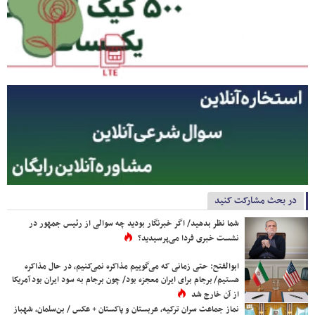
در بحث مشارکت کنید
شما نظر بدهید/ اگر خبرنگار بودید چه سوالی از رئیس جمهور در
نشست خبری فردا می‌پرسیدید؟
ابوالفتح: حتی زمانی که می‌گوییم مذاکره نمی‌کنیم، در حال مذاکره
هستیم/ برجام برای ایران معجزه بود/ چون برجام به سود ایران بود آمریکا
از آن خارج شد
نماز جماعت سران ترکیه، عربستان و پاکستان + عکس / بن‌سلمان، شهباز