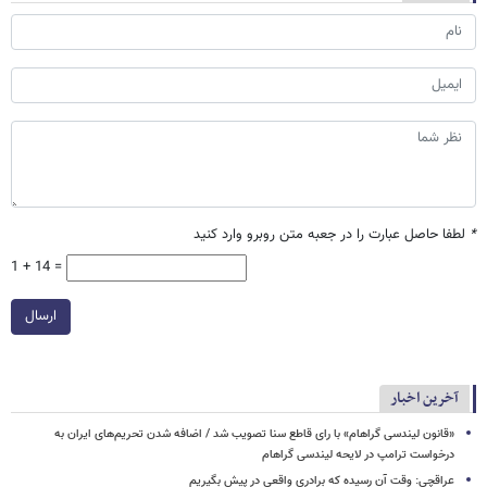
*
لطفا حاصل عبارت را در جعبه متن روبرو وارد کنید
1 + 14 =
ارسال
آخرین اخبار
«قانون لیندسی گراهام» با رای قاطع سنا تصویب شد / اضافه شدن تحریم‌های ایران به
درخواست ترامپ در لایحه لیندسی گراهام
عراقچی: وقت آن رسیده که برادری واقعی در پیش بگیریم