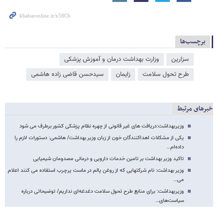
برچسب‌ها
سزارین
وزارت بهداشت درمان و آموزش پزشکی
طرح تحول سلامت
زایمان
سیدحسن قاضی زاده هاشمی
خبرهای مرتبط
وزیربهداشت:دریافت های غیر قانونی از چهره نظام پزشکی کشور برطرف می شود
یکی از مشکلات اهداکنندگان خون از زبان وزیر بهداشت/ هاشمی: دستورات لازم را
داده‌ام…
تاکید وزیر بهداشت بر تامین خدمات دارویی و درمانی مصدومان شیمیایی
وزیر بهداشت: نام شرکتهایی که از روغن پالم در ماست پرچرب استفاده می کنند اعلام
می…
وزیربهداشت: برای منابع طرح تحول سلامت دغدغه‌ای نداریم/ توضیحاتی درباره
سیاست‌های…