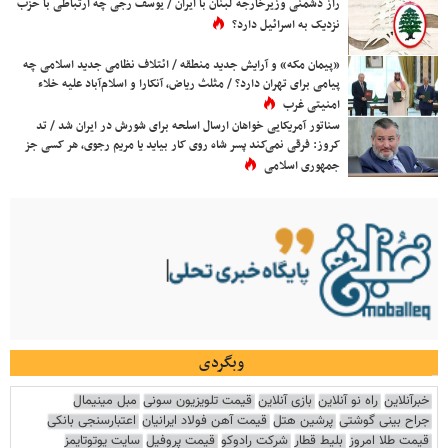
راز دشمنی وزیرخارجه لبنان با ایران / یوسف رجی چه ارتباطی با حزب
نزدیک به اسرائیل دارد؟
«پیمان مکه» و آرایش جدید منطقه / ائتلاف نظامی جدید اسلامی چه
پیامی برای تهران دارد؟ / مثلث ریاض، آنکارا و اسلام‌آباد علیه خلاء
امنیتی غرب
سناتور آمریکایی خواهان ارسال اسلحه برای شورش در ایران شد / تد
کروز: فرقی نمی‌کند پسر شاه روی کار بیاید یا مریم رجوی، هر کسی جز
جمهوری اسلامی
وبگردی
خبرآنلاین
راه نو آنلاین
بازی آنلاین
قیمت تلویزیون سونی
مبل مینیمال
جراح بینی گوشتی
پرشین هتل
قیمت آهن فولاد ایرانیان
اعتبارسنجی بانکی
قیمت طلا امروز
بلیط قطار
شرکت رادوکو
قیمت پروفیل
سایت یوتوتایمز