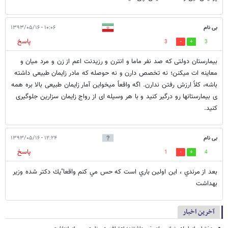
بی نام
۱۰:۰۶ - ۱۳۹۳/۰۵/۱۶
پاسخ
3
3
بیمارستان دولتی که صد نفر ماما و انترن و رزیدنت اعم از زن و مرد میان و
معاینه ات میکنن؛ نه تخصص دارن و نه حوصله که مادر زایمان طبیعی داشته
باشه، کلاً ارزش رفتن ندارن. اگه واقعاً میخواین آمار زایمان طبیعی بالا بره همه
ی بیمارستانها رو درگیر کنید و با هر وسیله ای از رواج زایمان سزارین جلوگیری
کنید.
بی نام
۱۲:۲۴ - ۱۳۹۳/۰۵/۱۶
پاسخ
1
4
بعد از مرندي ، اين اولين باري است كه حس مي كنم واقعا"‌يك دكتر شده وزير
بهداشت
آخرین اخبار