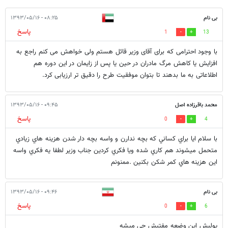
بی نام
۰۸:۲۵ - ۱۳۹۳/۰۵/۱۶
پاسخ
1
13
با وجود احترامی که برای آقای وزیر قائل هستم ولی خواهش می کنم راجع به
افزایش یا کاهش مرگ مادران در حین یا پس از زایمان در این دوره هم
اطلاعاتی به ما بدهند تا بتوان موفقیت طرح را دقیق تر ارزیابی کرد.
محمد باقرزاده اصل
۰۹:۴۵ - ۱۳۹۳/۰۵/۱۶
پاسخ
0
4
با سلام ايا براي كساني كه بچه ندارن و واسه بچه دار شدن هزينه هاي زيادي
متحمل ميشوند هم كاري شده ويا فكري كردين جناب وزير لطفا يه فكري واسه
اين هزينه هاي كمر شكن بكنين .ممنونم
بی نام
۰۹:۴۶ - ۱۳۹۳/۰۵/۱۶
پاسخ
0
6
پولیش این وضعه مفتیش چی میشه