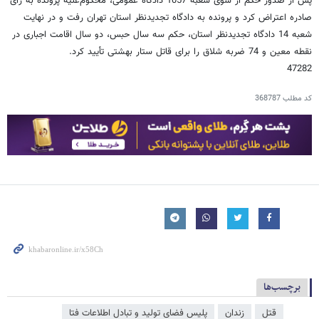
پس از صدور حکم از سوی شعبه 1057 دادگاه عمومی، محکوم‌علیه پرونده به رأی
صادره اعتراض کرد و پرونده به دادگاه تجدیدنظر استان تهران رفت و در نهایت
شعبه 14 دادگاه تجدیدنظر استان، حکم سه سال حبس، دو سال اقامت اجباری در
نقطه معین و 74 ضربه شلاق را برای قاتل ستار بهشتی تأیید کرد.
47282
کد مطلب
368787
برچسب‌ها
قتل
زندان
پلیس فضای تولید و تبادل اطلاعات فتا