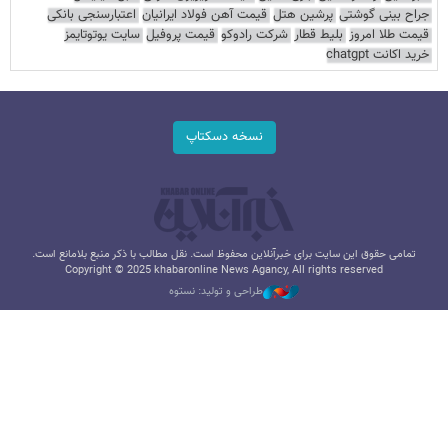
جراح بینی گوشتی
پرشین هتل
قیمت آهن فولاد ایرانیان
اعتبارسنجی بانکی
قیمت طلا امروز
بلیط قطار
شرکت رادوکو
قیمت پروفیل
سایت یوتوتایمز
خرید اکانت chatgpt
نسخه دسکتاپ
تمامی حقوق این سایت برای خبرآنلاین محفوظ است. نقل مطالب با ذکر منبع بلامانع است.
Copyright © 2025 khabaronline News Agancy, All rights reserved
طراحی و تولید: نستوه