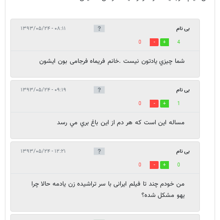
بی نام
۰۸:۱۱ - ۱۳۹۳/۰۵/۲۴
0
4
شما چيزي يادتون نيست .خانم فريماه فرجامى بون ايشون
بی نام
۰۹:۱۹ - ۱۳۹۳/۰۵/۲۴
0
1
مساله اين است كه هر دم از اين باغ بري مي رسد
بی نام
۱۲:۲۱ - ۱۳۹۳/۰۵/۲۴
0
0
من خودم چند تا فیلم ایرانی با سر تراشیده زن یادمه حالا چرا
یهو مشکل شده؟