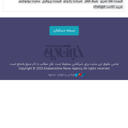
قیمت طلا امروز
بلیط قطار
شرکت رادوکو
قیمت پروفیل
سایت یوتوتایمز
خرید اکانت chatgpt
نسخه دسکتاپ
تمامی حقوق این سایت برای خبرآنلاین محفوظ است. نقل مطالب با ذکر منبع بلامانع است.
Copyright © 2025 khabaronline News Agancy, All rights reserved
طراحی و تولید: نستوه