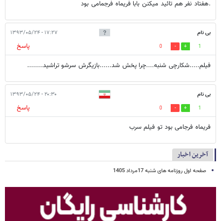
.هفتاد نفر هم تائید میکنن بابا فریماه فرجمامی بود
بی نام
۱۷:۲۷ - ۱۳۹۳/۰۵/۲۴
پاسخ
0
1
فیلم.....شکارچی شنبه....چرا پخش شد......بازیگرش سرشو تراشید........
بی نام
۲۰:۳۰ - ۱۳۹۳/۰۵/۲۴
پاسخ
0
1
فریماه فرجامی بود تو فیلم سرب
آخرین اخبار
صفحه اول روزنامه های شنبه 17مرداد 1405