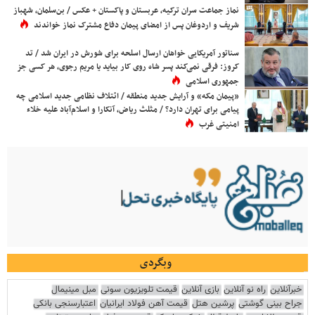
نماز جماعت سران ترکیه، عربستان و پاکستان + عکس / بن‌سلمان، شهباز
شریف و اردوغان پس از امضای پیمان دفاع مشترک نماز خواندند
سناتور آمریکایی خواهان ارسال اسلحه برای شورش در ایران شد / تد
کروز: فرقی نمی‌کند پسر شاه روی کار بیاید یا مریم رجوی، هر کسی جز
جمهوری اسلامی
«پیمان مکه» و آرایش جدید منطقه / ائتلاف نظامی جدید اسلامی چه
پیامی برای تهران دارد؟ / مثلث ریاض، آنکارا و اسلام‌آباد علیه خلاء
امنیتی غرب
وبگردی
خبرآنلاین
راه نو آنلاین
بازی آنلاین
قیمت تلویزیون سونی
مبل مینیمال
جراح بینی گوشتی
پرشین هتل
قیمت آهن فولاد ایرانیان
اعتبارسنجی بانکی