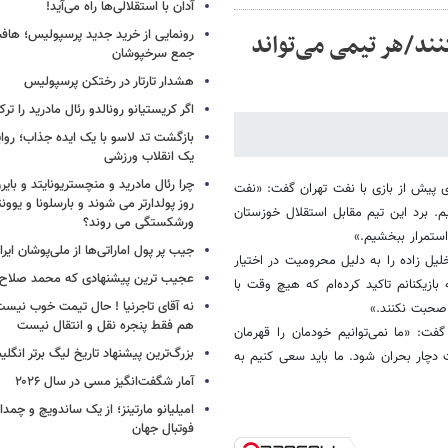
آدان با استقلالی‌ها راه می‌آید!
نند/هر تیمی می‌تواند
جمع سرخپوشان
هشدار تارتار در رختکن پرسپولیس
اگر کریستیانو رونالدو رئال مادرید را ترک
بازگشت تد لاسو با یک ایده جذاب؛ روای
یک انقلاب ورزشی
چرا رئال مادرید و منچستریونایتد و بای
ی پیش از بازی با نفت تهران گفت: «نفت
روز پولدارتر می شوند و بارسلونا و ی
. برد این تیم مقابل استقلال خوزستان
ورشکستگی می روند؟
استمرار ببخشیم.»
جیب پر پول اماراتی‌ها از ملی‌پوشان ایرا
 خلیل زاده را به دلیل محرومیت در اختیار
عجیب ترین پیشنهادی که محمد صلاح ر
بازیكنانم تاكید كرده‌ام كه هیچ وقت با
نه آقای تاجرنیا ! حال تیمت خوب نی
 صحبت نكنند.»
هم فقط پنجره نقل و انتقال نیست
ت: «ما نمی‌توانیم خودمان را قهرمان
بزرگ‌ترین پیشنهاد تاریخ لیگ برتر انگل
ن مدت دچار بحران شود. ما باید سعی كنیم به
آمار شگفت‌انگیز مسی در سال ۲۰۲۶
امیلیانو مارتینز؛ از یک ساندویچ و چمد
فوتبال جهان