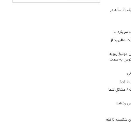
رونمایی از خرید جدید پرسپولیس؛ هافبک ۱۹ ساله در
 نمی‌کرد...
ت هالیوود از
رن مونیخ روزبه
وونتوس به سمت
نی
د کرد!
ست / مشکل شما
یس رد شد!
ان شکسته تا قله