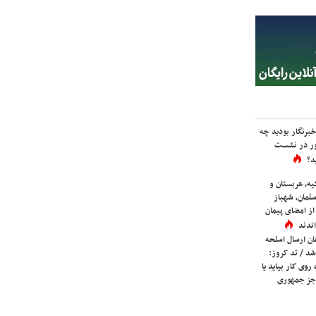
برنگار بودید چه
ور در نشست
د؟
یه، عربستان و
لمان، شهباز
ز امضای پیمان
ندند
ان ارسال اسلحه
شد / تد کروز:
روی کار بیاید یا
جز جمهوری