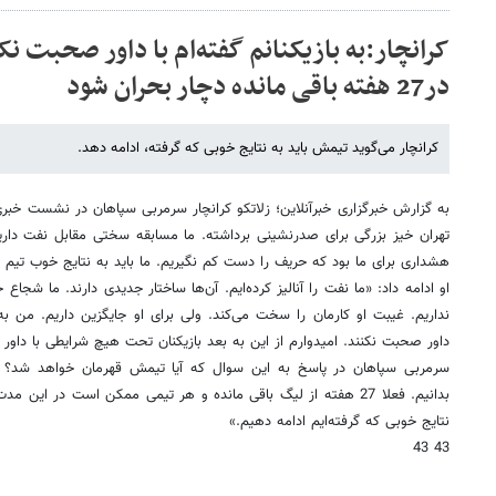
کرانچار:به بازیکنانم گفته‌ام با داور صحبت نک
در27 هفته باقی مانده دچار بحران شود
کرانچار می‌گوید تیمش باید به نتایج خوبی که گرفته، ادامه دهد.
به گزارش خبرگزاری خبرآنلاین؛ زلاتكو كرانچار سرمربی سپاهان در نشست خبر
تهران خیز بزرگی برای صدرنشینی برداشته. ما مسابقه سختی مقابل نفت داریم
هشداری برای ما بود كه حریف را دست كم نگیریم. ما باید به نتایج خوب تیم 
او ادامه داد: «ما نفت را آنالیز كرده‌ایم. آن‌ها ساختار جدیدی دارند. ما شجاع
نداریم. غیبت او كارمان را سخت می‌كند. ولی برای او جایگزین داریم. من به 
داور صحبت نكنند. امیدوارم از این به بعد بازیكنان تحت هیچ شرایطی با داور
سرمربی سپاهان در پاسخ به این سوال كه آیا تیمش قهرمان خواهد شد؟ گف
بدانیم. فعلا 27 هفته از لیگ باقی مانده و هر تیمی ممكن است در ای
نتایج خوبی كه گرفته‌ایم ادامه دهیم.»
43 43