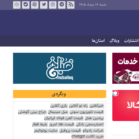
شنبه ۱۷ مرداد ۱۴۰۵
انتشارات
وبلاگ
استان‌ها
وبگردی
خبرآنلاین
راه نو آنلاین
بازی آنلاین
قیمت تلویزیون سونی
مبل مینیمال
جراح بینی گوشتی
پرشین هتل
قیمت آهن فولاد ایرانیان
اعتبارسنجی بانکی
قیمت طلا امروز
بلیط قطار
شرکت رادوکو
قیمت پروفیل
سایت یوتوتایمز
خرید اکانت chatgpt