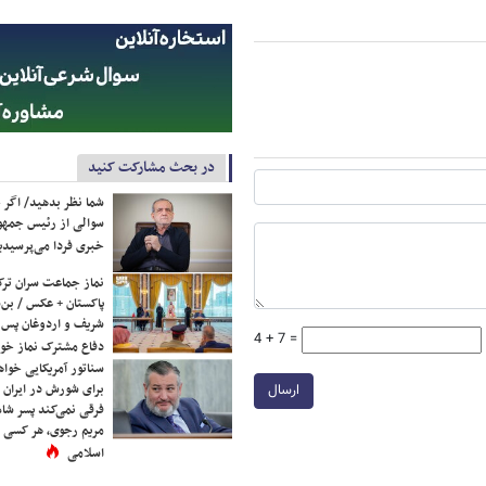
در بحث مشارکت کنید
شما نظر بدهید/ اگر خ
سوالی از رئیس جمه
خبری فردا می‌پرسیدی
نماز جماعت سران ترک
پاکستان + عکس / بن‌س
شریف و اردوغان پس ا
4 + 7 =
دفاع مشترک نماز خوا
سناتور آمریکایی خواه
برای شورش در ایران 
ارسال
فرقی نمی‌کند پسر شاه 
مریم رجوی، هر کسی 
اسلامی