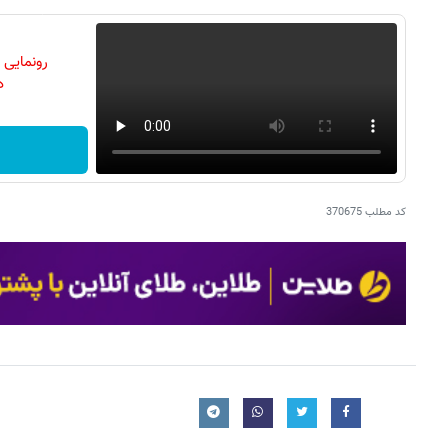
رونمایی
دن
کد مطلب
370675