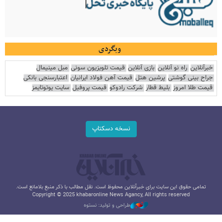
وبگردی
خبرآنلاین
راه نو آنلاین
بازی آنلاین
قیمت تلویزیون سونی
مبل مینیمال
جراح بینی گوشتی
پرشین هتل
قیمت آهن فولاد ایرانیان
اعتبارسنجی بانکی
قیمت طلا امروز
بلیط قطار
شرکت رادوکو
قیمت پروفیل
سایت یوتوتایمز
نسخه دسکتاپ
تمامی حقوق این سایت برای خبرآنلاین محفوظ است. نقل مطالب با ذکر منبع بلامانع است.
Copyright © 2025 khabaronline News Agancy, All rights reserved
طراحی و تولید: نستوه