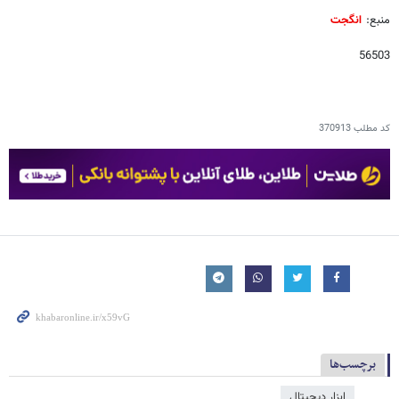
منبع:
انگجت
56503
کد مطلب
370913
برچسب‌ها
ابزار دیجیتال