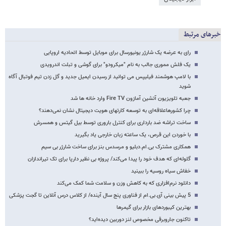
خبرهای مرتبط
رای به عرضه یک شارژر یونیورسال برای موبایل توسط اتحادیه اروپایی
یک فلش مموری جالب به نام "میکرودو" برای گوشی و تبلت اندرویدی
با لامپ هوشمند فیلیپس می توانید از رسیدن ایمیل جدید و گل زدن تیم فوتبال آگاه
شوید
جعبه تلویزیون آتشین آمازون Fire TV وارد خانه ها شد
چرا کشورهاعلاقه‌ای به توسعه کارتهای هویت دیجیتال نشان نمی‌دهند؟
ساخت تراشه ضد بارداری برای کنترل باروری توسط بیل گیتس و همسرش
با خوردن این قرص، یک ساعته زبان خارجی یاد بگیرید
همکاری مشترک بی.ام.دبلیو و مرسدس بنز برای ساخت شارژر بی سیم
گلوله‌ای که هدف خود را پیدا می‌کند/ پروژه بی نظیر دارپا برای تک تیراندازان
خفاش سیاه روسیه را ببینید
دانلود نرم‌افزاری که به کاهش وزن و سلامت شما کمک می‌کند
5 پیش بینی آی.بی.ام از فناوری پنج سال آینده/ از کلاس درس آنلاین تا گجت پزشکی
بهترین کیبوردهای بازار برای گیمرها
تاکنون جاروبرقی مخصوص لنز دوربین دیده‌اید؟