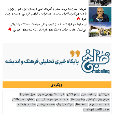
ظریف: بدون مدیریت تنش با آمریکا، حتی دوستان ایران هم از تهران
فاصله می‌گیرند/ایران نباید در مذاکرات با ترامپ قربانی روسیه و چین
شود
از سقوط در QS تا حذف از تایمز، وقتی سیاست دانشگاه را قربانی
می‌کند/ روایت حذف دانشگاه‌های ایران از رتبه‌بندی‌های جهانی
وبگردی
خبرآنلاین
راه نو آنلاین
بازی آنلاین
قیمت تلویزیون سونی
مبل مینیمال
جراح بینی گوشتی
پرشین هتل
قیمت آهن فولاد ایرانیان
اعتبارسنجی بانکی
قیمت طلا امروز
بلیط قطار
شرکت رادوکو
قیمت پروفیل
سایت یوتوتایمز
خرید اکانت chatgpt