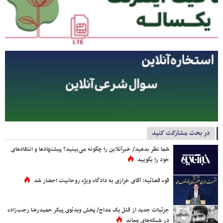
در بحث مشارکت کنید
شما نظر بدهید/ خبرآنلاین را چگونه می‌بینید؟ پیشنهادها و انتقادهای
خود را بگویید
قوه قضائیه: آقای خرازی به دادگاه ویژه روحانیت احضار شد
جزئیات جدید از قتل یک مداح/ پخش ویدئوی پیکر حمیدرضا رجب‌زاده
در شبکه‌های معاند