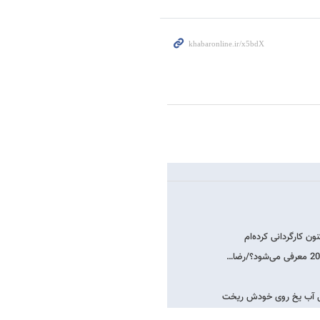
 کارگردانی کرده‌ام
طل آب یخ روی خودش ریخت