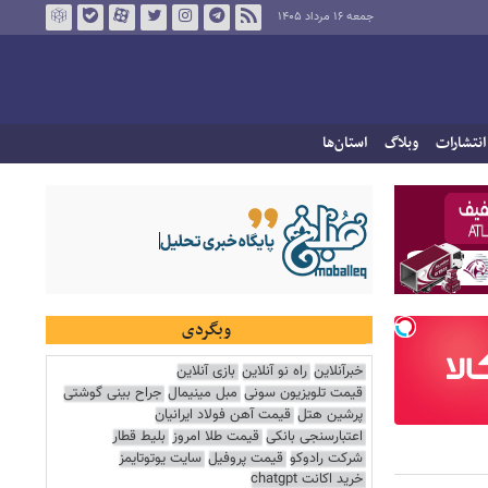
جمعه ۱۶ مرداد ۱۴۰۵
انتشارات
وبلاگ
استان‌ها
وبگردی
خبرآنلاین
راه نو آنلاین
بازی آنلاین
قیمت تلویزیون سونی
مبل مینیمال
جراح بینی گوشتی
پرشین هتل
قیمت آهن فولاد ایرانیان
اعتبارسنجی بانکی
قیمت طلا امروز
بلیط قطار
شرکت رادوکو
قیمت پروفیل
سایت یوتوتایمز
خرید اکانت chatgpt