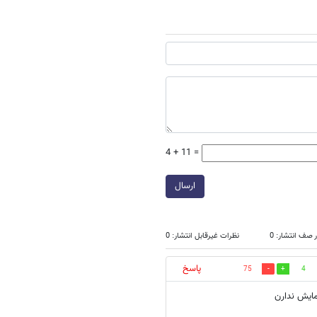
4 + 11 =
ارسال
 صف انتشار: 0
نظرات غیرقابل انتشار: 0
پاسخ
75
4
مايش ندارن