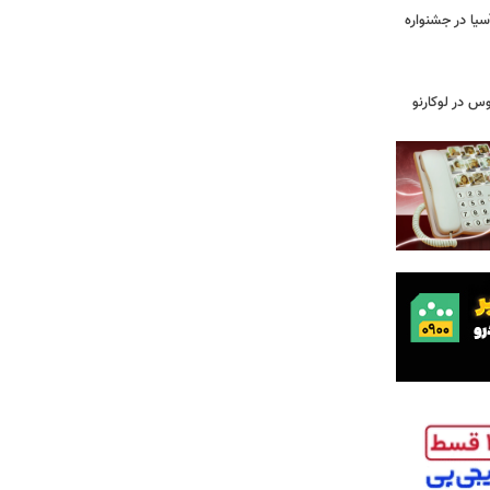
سیا در جشنواره
وس در لوکارنو