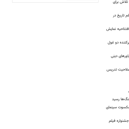
 تلاش برای
م تاریخ در
 افتتاحیه نمایش
کننده دو غول
ورهای دینی
 صلاحیت تدریس
نگ‌ها رسید
یشکسوت سینمای
ن جشنواره فیلم