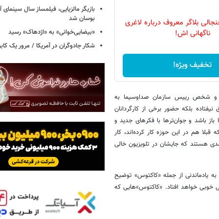
بازیگر مالزیایی، فیلمساز سال سینمای آ
بوسان شد
لی بلاگر معروف درباره لاغری
«بیضایی‌خوانی» به «اژدهاک» رسید
ناگهانی اش!
شکار جادوگران در آمریکا / مرور یک کاب
تخفیف ویژه!
یون و شخص رییس سازمان صداوسیما به
ق نیفتاده بلکه حضور برخی از کارگردانان
ز باشد و جوان‌تر‌ها با فکرهای جدید و
ه قبلا هم در این حوزه کار کرده‌اند، کار
مدی هستند که جایشان در تلویزیون خالی
به یادماندنی از جمله «کاکتوس» توضیح
لی خوبی خواهد افتاد. «کاکتوس‌»‌هایی که