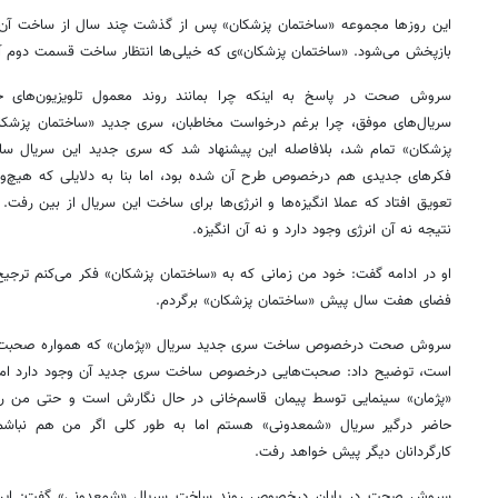
این روزها مجموعه «ساختمان پزشکان» پس از گذشت چند سال از ساخت آن د
بازپخش می‌شود. «ساختمان پزشکان»ی که خیلی‌ها انتظار ساخت قسمت دوم آن
سروش صحت در پاسخ به اینکه چرا بمانند روند معمول تلویزیون‌ها
سریال‌های موفق، چرا برغم درخواست مخاطبان، سری جدید «ساختمان پزشک
پزشکان» تمام شد، بلافاصله این پیشنهاد شد که سری جدید این سریال سا
فکر‌های جدیدی هم درخصوص طرح آن شده بود، اما بنا به دلایلی که هیچ‌
تعویق افتاد که عملا انگیزه‌ها و انرژی‌ها برای ساخت این سریال از بین رفت
نتیجه نه آن انرژی وجود دارد و نه آن انگیزه.
او در ادامه گفت: خود من زمانی که به «ساختمان پزشکان» فکر می‌کنم ترجیح م
فضای هفت سال پیش «ساختمان پزشکان» برگردم.
سروش صحت درخصوص ساخت سری جدید سریال «پژمان» که همواره صحبت‌ها
است، توضیح داد: صحبت‌هایی درخصوص ساخت سری جدید آن وجود دارد اما ب
«پژمان» سینمایی توسط پیمان قاسم‌خانی در حال نگارش است و حتی من را هم
حاضر درگیر سریال «شمعدونی» هستم اما به طور کلی اگر من هم نباش
کارگردانان دیگر پیش خواهد رفت.