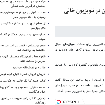
«زنده‌شور» و روایت نجات پنج اعدامی؛
بخشش در آخرین شب زندگی
در تلویزیون خالی
«مرد عنکبوتی: روزی نو»؛ سریع‌ترین فیل
رسیدن به ۵۰۰ میلیون دلار
آرزوهای ایرج راد برای «تئاتر متفکر» در
تالار چهارسو
اسکورسیزی و اندرسن؛ همکاری غافلگیر
سینما
لویزیون برای ساخت سریال‌های موفق
سحر دولتشاهی: قصد بی احترامی به با
 بوده است و آن‌ها اجازه داده‌اند در
نداشتم؛ بد برداشت شد
خانواده‌ها از آموزشگاه موسیقی کارت
مدرس را مطالبه کنند
لان تلویزیون گوشزد کرده‌اند اما حمایت
«ناریا» در تماشاخانه جوانمرد
افزایش فروش شعر با اکران فیلم نولان
 است، از روند ساخت این سریال گفت
کتاب جدید کیارنگ علایی به عکاسی س
 تلویزیون، ساخت سری جدید سریال‌های
محمد حقیقی، صدابردار و صداگذار پ
دان جدید طنز به تلویزیون پاسخ گفت.
ایران درگذشت
راهیابی ۲ انیمیشن سوره به سی‌امی
رود آیلند