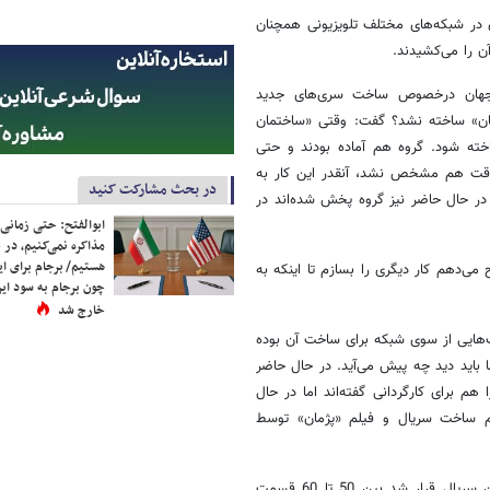
ر شبکه‌های مختلف تلویزیونی همچنان
 را می‌کشیدند.
ی جهان درخصوص ساخت سری‌های جدید
ان» ساخته نشد؟ گفت: وقتی «ساختمان
خته شود. گروه هم آماده بودند و حتی
وقت هم مشخص نشد، آنقدر این کار به
در بحث مشارکت کنید
. در حال حاضر نیز گروه پخش شده‌اند در
ابوالفتح: حتی زمانی 
مذاکره نمی‌کنیم، در 
هستیم/ برجام برای ای
ی‌دهم کار دیگری را بسازم تا اینکه به
چون برجام به سود ایرا
خارج شد
یی از سوی شبکه برای ساخت آن بوده
اید دید چه پیش می‌آید. در حال حاضر
 برای کارگردانی گفته‌اند اما در حال
م ساخت سریال و فیلم «پژمان» توسط
سروش صحت در پایان درخصوص روند ساخت سریال «شمعدونی» گفت: این سریال قرار شد بین 50 تا 60 قسمت