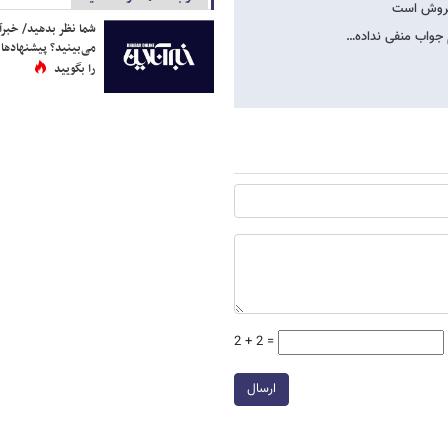
 کروش است
شما نظر بدهید/ خبرآن
م جواب منفی نداده…
می‌بینید؟ پیشنهادها 
را بگویید
2 + 2 =
ارسال