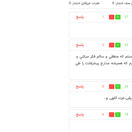
 صف انتشار: 0
نظرات غیرقابل انتشار: 0
پاسخ
1
27
پاسخ
2
23
تم كه منطقي و سالم فكر ميكني و
ارم كه هميشه مدارج پيشرفتت را طي
پاسخ
0
24
فی،عزت اللهی و..
پاسخ
0
19