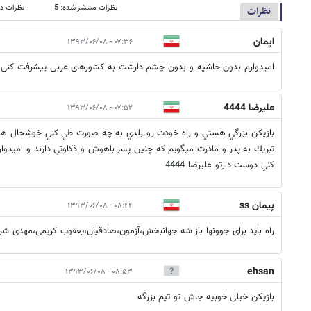
نظرات منتشر شده: 5
نظرات در
نظرات
ایمان
۰۷:۳۶ - ۱۳۹۳/۰۶/۰۸
امیدوارم بدون حاشیه و بدون چشم دارشت به کشورهای عربی پیشرفت کنی
عليرضا 4444
۰۷:۵۲ - ۱۳۹۳/۰۶/۰۸
بازيكن بزرگي هستي و راه خودت رو بلدي به چه صورت طي كني خوشحال هس
تبريك به پدر و مادرت ميگويم كه چنين پسر باهوش و ذكاوتي دارند و اميدو
كني دوست دارتو عليرضا 4444
پیمان ss
۰۸:۴۴ - ۱۳۹۳/۰۶/۰۸
راه باید برای جوونها باز شه جهانبخش،آزمون،صادقیان،یعقوب کریمی،مهدی شری
ehsan
۰۸:۵۳ - ۱۳۹۳/۰۶/۰۸
بازیکن خیلی خوبیه جاش تو تیم بزرگه