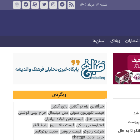
شنبه ۱۷ مرداد ۱۴۰۵
انتشارات
وبلاگ
استان‌ها
وبگردی
خبرآنلاین
راه نو آنلاین
بازی آنلاین
قیمت تلویزیون سونی
مبل مینیمال
جراح بینی گوشتی
 شد
پرشین هتل
قیمت آهن فولاد ایرانیان
 پیوست
اعتبارسنجی بانکی
قیمت طلا امروز
بلیط قطار
نکو تا به حال
شرکت رادوکو
قیمت پروفیل
سایت یوتوتایمز
خرید اکانت chatgpt