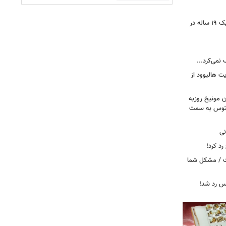
رونمایی از خرید جدید پرسپولیس؛ هافبک ۱۹ ساله در
 نمی‌کرد...
ت هالیوود از
رن مونیخ روزبه
وونتوس به سمت
نی
د کرد!
ست / مشکل شما
یس رد شد!