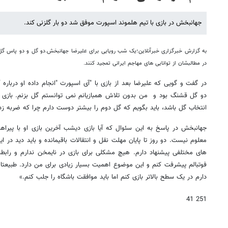
جهانبخش در بازی با تیم هلموند اسپورت موفق شد دو بار گلزنی کند.
به گزارش خبرگزاری خبرآنلاین؛یک شب رویایی برای علیرضا جهانبخش.دو گل و دو پاس گل
در مطالبشان از توانایی های مهاجم ایرانی تمجید کنند.
در گفت و گویی که علیرضا بعد از بازی با "آی اسپورت "انجام داده او درباره
دو گل قشنگ بود و من بدون تلاش همبازیانم نمی توانستم گل بزنم. بازی فوق
انتخاب گل باشد، باید بگویم که گل دوم را بیشتر دوست دارم چرا که ضربه زد
جهانبخش در پاسخ به این سئوال که آیا بازی دیشب آخرین بازی او با پیراهن
معلوم نیست. دو روز تا پایان مهلت نقل و انتقالات باقیمانده و باید دید در ا
های مختلفی پیشنهاد دارم. هیچ مشکلی برای بازی در نایمخن ندارم و رابط
فوتبالم پیشرفت کنم و این موضوع اهمیت بسیار زیادی برای من دارد. طبیعت
دارم در یک سطح بالاتر بازی کنم اما باید موافقت باشگاه را جلب کنم.»
251 41