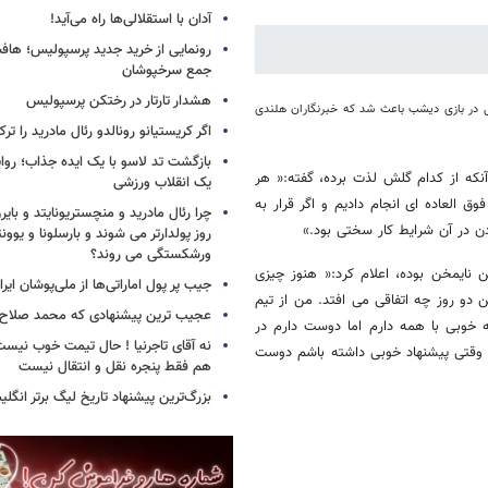
آدان با استقلالی‌ها راه می‌آید!
جمع سرخپوشان
هشدار تارتار در رختکن پرسپولیس
 در بازی دیشب باعث شد که خبرنگاران هلندی
اگر کریستیانو رونالدو رئال مادرید را ترک
بازگشت تد لاسو با یک ایده جذاب؛ روای
 آنکه از کدام گلش لذت برده، گفته:« هر
یک انقلاب ورزشی
 العاده ای انجام دادیم و اگر قرار به
چرا رئال مادرید و منچستریونایتد و بای
ن در آن شرایط کار سختی بود.»
روز پولدارتر می شوند و بارسلونا و ی
ورشکستگی می روند؟
 نایمخن بوده، اعلام کرد:« هنوز چیزی
جیب پر پول اماراتی‌ها از ملی‌پوشان ایرا
ین دو روز چه اتفاقی می افتد. من از تیم
عجیب ترین پیشنهادی که محمد صلاح ر
ه خوبی با همه دارم اما دوست دارم در
نه آقای تاجرنیا ! حال تیمت خوب نی
ا وقتی پیشنهاد خوبی داشته باشم دوست
هم فقط پنجره نقل و انتقال نیست
بزرگ‌ترین پیشنهاد تاریخ لیگ برتر انگل