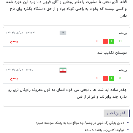
قطعا آقای نجفی با مشورت با دکتر روحانی و آقای فرجی دانا وارد این حوزه شده
و کسی نیست که بخواد به راحتی کوتاه بیاد و از حق دانشگاه بگذره برای باج
دادن.
بی نام
۱۳:۴۳ - ۱۳۹۳/۰۶/۰۸
پاسخ
0
11
دوستان تكذيب شد
بی نام
۱۶:۴۰ - ۱۳۹۳/۰۶/۰۸
پاسخ
0
0
چقدر ساده اید شما ها ، نجفی می خواد آدمای به قول معروف رادیکال تری رو
بذاره چند برابر تند و تیز تر از قبل
آخرین اخبار
دلایل پارگی رگ خونی در چشم/ چه موقع باید به پزشک مراجعه کنیم؟
توقیف کامیون با راننده ۸ ساله