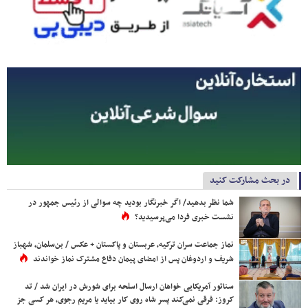
در بحث مشارکت کنید
شما نظر بدهید/ اگر خبرنگار بودید چه سوالی از رئیس جمهور در
نشست خبری فردا می‌پرسیدید؟
نماز جماعت سران ترکیه، عربستان و پاکستان + عکس / بن‌سلمان، شهباز
شریف و اردوغان پس از امضای پیمان دفاع مشترک نماز خواندند
سناتور آمریکایی خواهان ارسال اسلحه برای شورش در ایران شد / تد
کروز: فرقی نمی‌کند پسر شاه روی کار بیاید یا مریم رجوی، هر کسی جز