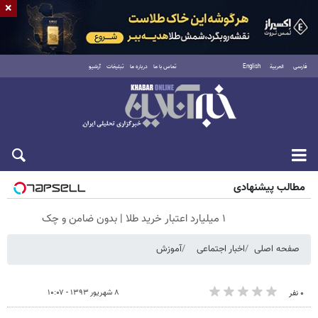
×
فارسی
العربية
English
تماس با ما
درباره ما
تبلیغات
آرشیو
شنبه ۱۷ مرداد ۱۴۰۵
مطالب پیشنهادی
۱ میلیارد اعتبار خرید طلا | بدون ضامن و چک
صفحه اصلی
اخبار اجتماعی
آموزش
۸ شهریور ۱۳۹۳ - ۱۰:۰۷
۰ نفر