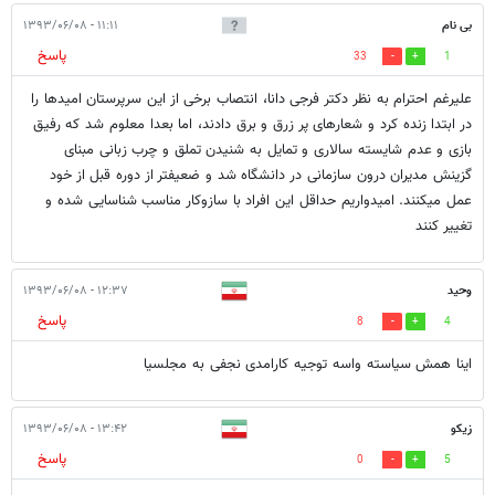
بی نام
۱۱:۱۱ - ۱۳۹۳/۰۶/۰۸
پاسخ
33
1
علیرغم احترام به نظر دکتر فرجی دانا، انتصاب برخی از این سرپرستان امیدها را
در ابتدا زنده کرد و شعارهای پر زرق و برق دادند، اما بعدا معلوم شد که رفیق
بازی و عدم شایسته سالاری و تمایل به شنیدن تملق و چرب زبانی مبنای
گزینش مدیران درون سازمانی در دانشگاه شد و ضعیفتر از دوره قبل از خود
عمل میکنند. امیدواریم حداقل این افراد با سازوکار مناسب شناسایی شده و
تغییر کنند
وحید
۱۲:۳۷ - ۱۳۹۳/۰۶/۰۸
پاسخ
8
4
اینا همش سیاسته واسه توجیه کارامدی نجفی به مجلسیا
زیکو
۱۳:۴۲ - ۱۳۹۳/۰۶/۰۸
پاسخ
0
5