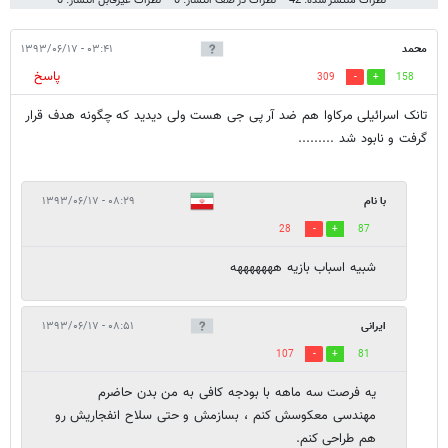
نظرات منتشر شده: 42
نظرات در صف انتشار: 0
نظرات غیرقابل انتشار: 0
محمد
۰۳:۴۱ - ۱۳۹۳/۰۶/۱۷
پاسخ
309
158
تانک اسرائیلی مرکاوا هم ضد آر پی جی هست ولی دیدید که چگونه هدف قرار
گرفت و نابود شد .........
با نام
۰۸:۲۹ - ۱۳۹۳/۰۶/۱۷
28
87
شبیه اسباب بازیه هههههههه
ایرانی
۰۸:۵۱ - ۱۳۹۳/۰۶/۱۷
107
81
یه فرصت سه ماهه با بودجه کافی به من بدن حاضرم
مهندسی معکوسش کنم ، بسازمش و حتی سلاح انفجاریش رو
هم طراحی کنم.