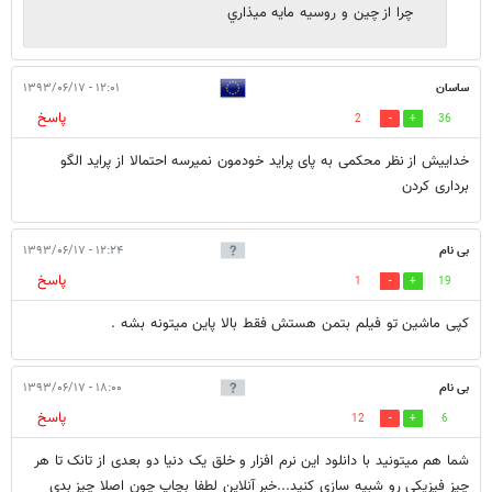
چرا از چين و روسيه مايه ميذاري
ساسان
۱۲:۰۱ - ۱۳۹۳/۰۶/۱۷
پاسخ
2
36
خداییش از نظر محکمی به پای پراید خودمون نمیرسه احتمالا از پراید الگو
برداری کردن
بی نام
۱۲:۲۴ - ۱۳۹۳/۰۶/۱۷
پاسخ
1
19
کپی ماشین تو فیلم بتمن هستش فقط بالا پاین میتونه بشه .
بی نام
۱۸:۰۰ - ۱۳۹۳/۰۶/۱۷
پاسخ
12
6
شما هم میتونید با دانلود این نرم افزار و خلق یک دنیا دو بعدی از تانک تا هر
چیز فیزیکی رو شبیه سازی کنید...خبر آنلاین لطفا بچاپ چون اصلا چیز بدی