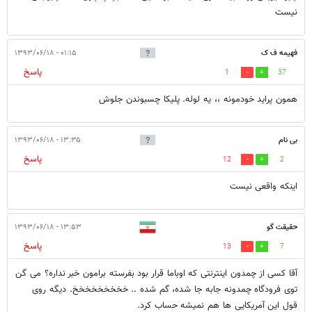
نیست
فهیمه ف ک
۰۱:۱۵ - ۱۳۹۳/۰۶/۱۸
پاسخ
1
37
همون پراید خودمونه ،، یه لوله. پلیکا چسبوندن جلوش
بی نام
۱۳:۳۵ - ۱۳۹۳/۰۶/۱۸
پاسخ
12
2
اینکه واقعی نیست
حقیقت گو
۱۳:۵۳ - ۱۳۹۳/۰۶/۱۸
پاسخ
13
7
آقا کسی از چمدون اینترنتی که اوباما قرار بود بفرسته برامون خبر نداره؟ می گن
توی فرودگاه چمدونه جابه جا شده، گم شده .. خخخخخخخخخ. دیگه روی
قول این آمریکایی ها هم نمیشه حساب کرد.