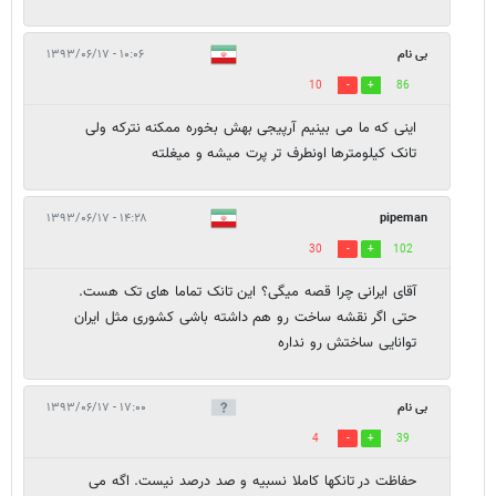
بی نام
۱۰:۰۶ - ۱۳۹۳/۰۶/۱۷
10
86
اینی که ما می بینیم آرپیجی بهش بخوره ممکنه نترکه ولی
تانک کیلومترها اونطرف تر پرت میشه و میغلته
۱۴:۲۸ - ۱۳۹۳/۰۶/۱۷
pipeman
30
102
آقای ایرانی چرا قصه میگی؟ این تانک تماما های تک هست.
حتی اگر نقشه ساخت رو هم داشته باشی کشوری مثل ایران
توانایی ساختش رو نداره
بی نام
۱۷:۰۰ - ۱۳۹۳/۰۶/۱۷
4
39
حفاظت در تانکها کاملا نسبیه و صد درصد نیست. اگه می