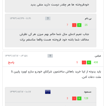
خودفروخته ها هر چقدر دوست دارید منفی بدید
بی نام
۱۱:۲۱ - ۱۳۹۳/۰۷/۲۹
7
25
جناب نعیم ادمای مثل شما حالم بهم میزن هر کی نظرش
مخالف شما باشه خود فروخته هست واقعا متاسفم برات
عباس
۰۳:۵۸ - ۱۳۹۳/۰۶/۱۷
پاسخ
5
438
باید یدونه از اینا خرید باهاش ساختمون شرکتای خودرو سازو اوورد پایین تا
ملت دعات کنن.
مسعود
۱۰:۱۷ - ۱۳۹۳/۰۶/۱۷
3
128