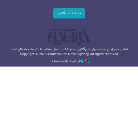
نسخه دسکتاپ
تمامی حقوق این سایت برای خبرآنلاین محفوظ است. نقل مطالب با ذکر منبع بلامانع است.
Copyright © 2025 khabaronline News Agancy, All rights reserved
طراحی و تولید: نستوه