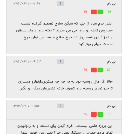
بی نام
۰۷:۴۹ - ۱۳۹۳/۰۶/۱۷
19
106
انقدر بدم میاد از اینها که میگن سلاح تصمیم گیرنده نیست
خب پس تانک رو برای چی می سازند ؟ نکنه برای درمان سرطان
و ایدز ؟ این همه پول که خرج سلاح میشه می توان خرج
ساخت جهانی بهتر کرد
بی نام
۰۹:۵۳ - ۱۳۹۳/۰۶/۱۷
20
87
حالا اگه مال روسیه بود به به چه چه میکردی.اینهارو میسازن
تا جلو تجاوز روسیه برای تصرف خاک کشورهای دیگه رو بگیرن
بی نام
۱۰:۵۶ - ۱۳۹۳/۰۶/۱۷
75
19
این پروژه علمی نیست... خرچ کردن برای تسلط و به زانوآوردن
تمام مردم جهان.... استکبار یعنی چی؟ یعنی من خوبم، شما