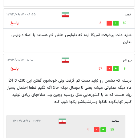
ادیب
۰۸:۵۵ - ۱۳۹۳/۰۶/۱۷
پاسخ
8
82
شاید علت پیشرفت آمریکا اینه که دلواپس هاش کم هستند یا اصلا دلواپس
ندارن
بی نام
۱۰:۰۰ - ۱۳۹۳/۰۶/۱۷
پاسخ
87
9
درسته که دشمن رو نباید دست کم گرفت ولی خودشون گفتن این تانک تا 24
ماه دیگه عملیاتی میشه یعنی تا دوسال دیگه حالا اگه نگیم قطعا احتمال بسیار
زیاد هست که ما یا کشورهایي مثل روسيه وچین و... سلاحهای زیادی تولید
کنیم کهاینگونه تانکها وسرنشيناشو يکجا ذوب کنه
محمد
۱۶:۲۷ - ۱۳۹۳/۰۶/۱۷
4
55