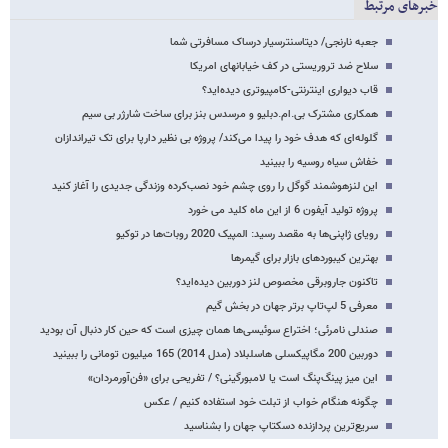
خبرهای مرتبط
جعبه نارنجی/ دیتاسنترسیار درساک مسافرتی شما
سلاح ضد تروریستی در کف خیابانهای امریکا
قاب دیواری اینترنتی-کامپیوتری دیده‌اید؟
همکاری مشترک بی.ام.دبلیو و مرسدس بنز برای ساخت شارژر بی سیم
گلوله‌ای که هدف خود را پیدا می‌کند/ پروژه بی نظیر دارپا برای تک تیراندازان
خفاش سیاه روسیه را ببینید
این لنزهوشمند گوگل را روی چشم خود نصب‌کرده وزندگی جدیدی را آغاز کنید
پروژه تولید آیفون 6 از این ماه کلید می خورد
رویای ژاپنی‌ها به مقصد رسید: المپیک 2020 روبات‌ها در توکیو
بهترین کیبوردهای بازار برای گیمرها
تاکنون جاروبرقی مخصوص لنز دوربین دیده‌اید؟
معرفی 5 لپ‌تاپ برتر جهان در بخش گیم
صندلی نامرئی؛ اختراع سوئیسی‌ها همان چیزی است که حین کار دنبال آن بودید
دوربین 200 مگاپیکسلی هاسلبلاد (مدل 2014) 165 میلیون تومانی را ببینید
این میز پینگ‌پنگ است یا لامبورگینی؟ / تفریحی برای «فن‌آورمردان»
چگونه هنگام خواب از تبلت خود استفاده کنیم / عکس
سریع‌ترین پردازنده دسکتاپ جهان را بشناسید