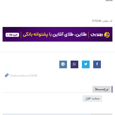
5656
کد مطلب
374248
برچسب‌ها
سخت افزار