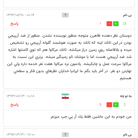
بی نام
۰۸:۱۴ - ۱۳۹۳/۰۶/۲۰
پاسخ
1
25
دوستان نظر دهنده ظاهرن متوجه منظور نويسنده نشدن. منظور از ضد آرپيجي
بودن در اين تانك اينه كه تانك به صورت هوشمند گلوله آرپيجي رو تشخيص
ميده و بلافاصله روي زمين دراز ميكشه. تانك مركاوا هم كه توي كامنتها اشاره
شد ضد آرپيجي هست اما با موشك تاو زمينگير ميشه. برتري اين نسبت به
مركاوا سرعت عمل و چابكيشه. يادمون نره مركاوا هفت نفر خدمه داره ولي اين
نهايتن دو نفر. در آخر بايد بگم ما ايرانيا خدايان نظرهاي بدون فكر و سطحي
هستيم
به تو چه
۱۰:۱۸ - ۱۳۹۳/۰۷/۱۳
پاسخ
5
2
من خودم به اين ماشين فقط يك آر پي جپ ميزنم
بی نام
۱۷:۰۰ - ۱۳۹۴/۰۳/۳۱