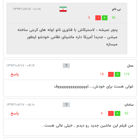
بی نام
۱۰:۱۸ - ۱۳۹۳/۰۶/۱۷
5
96
پنچر نمیشه ، لاستیکاش با فناوری نانو لوله های کربنی ساخته
میشن ، جدیدا آمریکا داره ماشینای نظامی خودشو اینطور
میسازه
ممل
۰۴:۱۹ - ۱۳۹۳/۰۶/۱۷
پاسخ
18
119
غولی هست برای خودش....اووووووووووووووووف
سامان
۰۵:۱۰ - ۱۳۹۳/۰۶/۱۷
پاسخ
6
92
من فیلم این ماشین جدید رو دیدم , خیلی عالی هست .