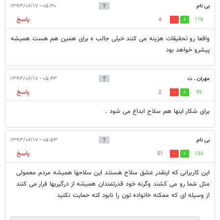
بی نام
۰۵:۳۰ - ۱۳۹۳/۰۶/۱۷
پاسخ
4
116
واقعا رو تحقیقات هزینه می کنند خیلی جالب ه برای همین هم هست همیشه
پیشرو خواهد بود
مهران . ت
۰۵:۴۳ - ۱۳۹۳/۰۶/۱۷
پاسخ
2
99
برای شکار اینها هم سلاح ابداع می شود .
بی نام
۰۵:۵۳ - ۱۳۹۳/۰۶/۱۷
پاسخ
51
104
این کاربرانی که اینقدر عشق سلاح هستند این سلاحها همیشه مردم معمولی
مثل شما رو می کشند وگرنه خود قدرتمندان همیشه از درگیریها فرار می کنند
از وسیله ای که ممکنه خانواده تون را نابود کنه حمایت نکنید