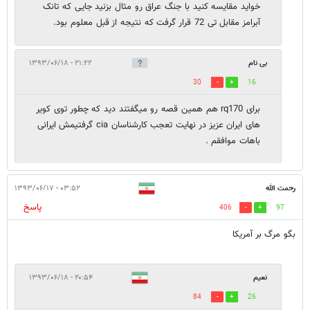
خواید مقایسه کنید با جنگ عراق رو مثال بزنید جایی که تانک
آبرامز مقابل تی 72 قرار گرفت که نتیجه از قبل معلوم بود.
بی نام
۲۱:۲۲ - ۱۳۹۳/۰۶/۱۸
30
16
برای rq170 هم همین قصه رو میگفتند دید که چطور توی کویر
های ایران عزیز در نهایت تعجب کارشناسان cia گرفتیمش ایرانی
باهات موافقم .
رحمت الله
۰۳:۵۲ - ۱۳۹۳/۰۶/۱۷
پاسخ
406
97
بگو مرگ بر آمریکا
نعیم
۲۰:۵۴ - ۱۳۹۳/۰۶/۱۸
84
26