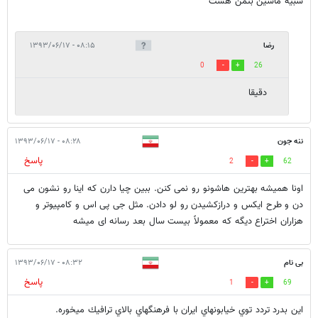
شبیه ماشین بتمن هست
رضا
۰۸:۱۵ - ۱۳۹۳/۰۶/۱۷
0
26
دقیقا
ننه جون
۰۸:۲۸ - ۱۳۹۳/۰۶/۱۷
پاسخ
2
62
اونا همیشه بهترین هاشونو رو نمی کنن. ببین چیا دارن که اینا رو نشون می
دن و طرح ایکس و درازکشیدن رو لو دادن. مثل جی پی اس و کامپیوتر و
هزاران اختراع دیگه که معمولاً بیست سال بعد رسانه ای میشه
بی نام
۰۸:۳۲ - ۱۳۹۳/۰۶/۱۷
پاسخ
1
69
اين بدرد تردد توي خيابونهاي ايران با فرهنگهاي بالاي ترافيك ميخوره.