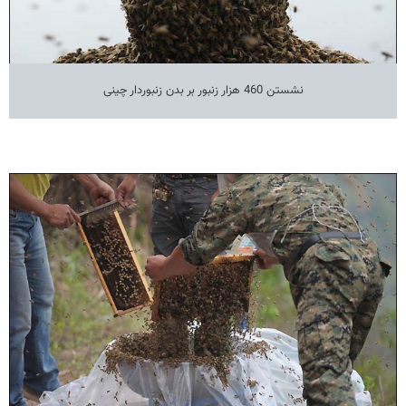
نشستن 460 هزار زنبور بر بدن زنبوردار چینی