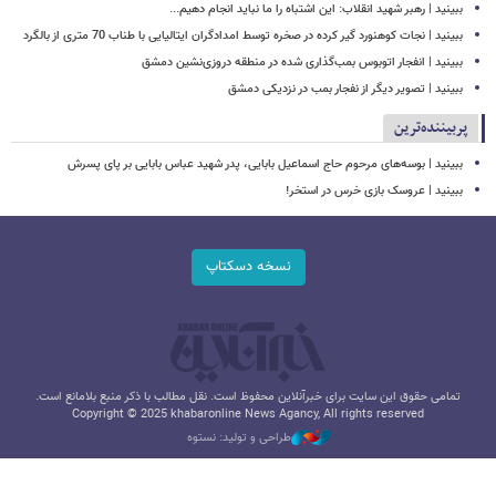
ببینید | رهبر شهید انقلاب: این اشتباه را ما نباید انجام دهیم...
ببینید | نجات کوهنورد گیر کرده در صخره توسط امدادگران ایتالیایی با طناب 70 متری از بالگرد
ببینید | انفجار اتوبوس بمب‌گذاری شده در منطقه دروزی‌نشین دمشق
ببینید | تصویر دیگر از نفجار بمب در نزدیکی دمشق
پربیننده‌ترین
ببینید | بوسه‌های مرحوم حاج اسماعیل بابایی، پدر شهید عباس بابایی بر پای پسرش
ببینید | عروسک بازی خرس در استخر!
نسخه دسکتاپ
تمامی حقوق این سایت برای خبرآنلاین محفوظ است. نقل مطالب با ذکر منبع بلامانع است.
Copyright © 2025 khabaronline News Agancy, All rights reserved
طراحی و تولید: نستوه