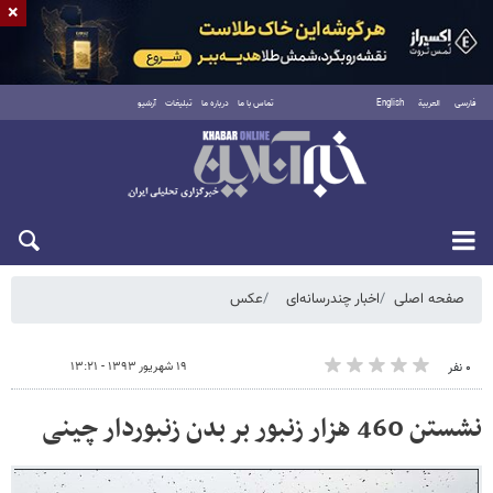
×
فارسی
العربية
English
تماس با ما
درباره ما
تبلیغات
آرشیو
پنجشنبه ۱۵ مرداد ۱۴۰۵
صفحه اصلی
اخبار چندرسانه‌ای
عکس
۱۹ شهریور ۱۳۹۳ - ۱۳:۲۱
۰ نفر
نشستن 460 هزار زنبور بر بدن زنبوردار چینی